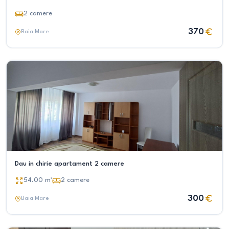
2
camere
370
Baia Mare
Dau in chirie apartament 2 camere
54.00
m²
2
camere
300
Baia Mare