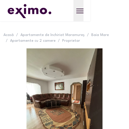
Acasă
/
Apartamente de închiriat Maramureș
/
Baia Mare
/
Apartamente cu 2 camere
/
Proprietar