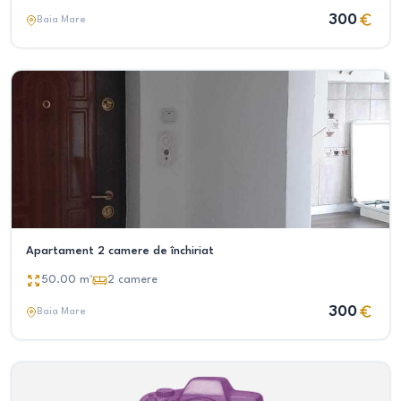
300
Baia Mare
Apartament 2 camere de închiriat
50.00
m²
2
camere
300
Baia Mare