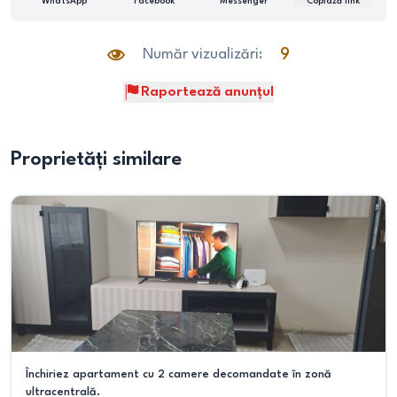
WhatsApp
Facebook
Messenger
Copiază link
Număr vizualizări:
9
Raportează anunțul
Proprietăți similare
Închiriez apartament cu 2 camere decomandate în zonă
ultracentrală.