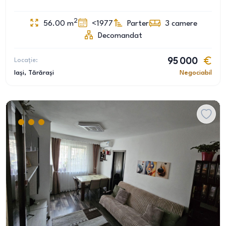
2
56.00
m
<1977
Parter
3
camere
Decomandat
Locație:
95 000
Iași
, Tărărași
Negociabil