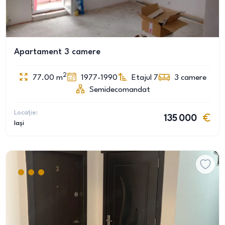
Apartament 3 camere
2
77.00
m
1977-1990
Etajul 7
3
camere
Semidecomandat
Locație:
135 000
Iași