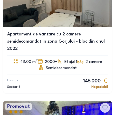
Apartament de vanzare cu 2 camere
semidecomandat in zona Gorjului - bloc din anul
2022
2
48.00
m
2000+
Etajul 1
2
camere
Semidecomandat
Locație:
145 000
Sector 6
Negociabil
Promovat