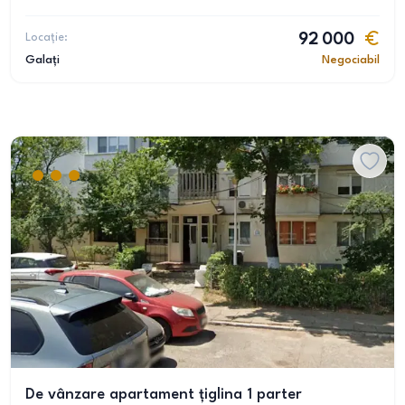
Locație:
92 000
Galați
Negociabil
De vânzare apartament țiglina 1 parter