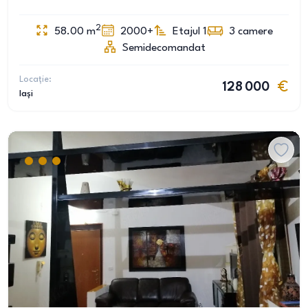
2
58.00
m
2000+
Etajul 1
3
camere
Semidecomandat
Locație:
128 000
Iași