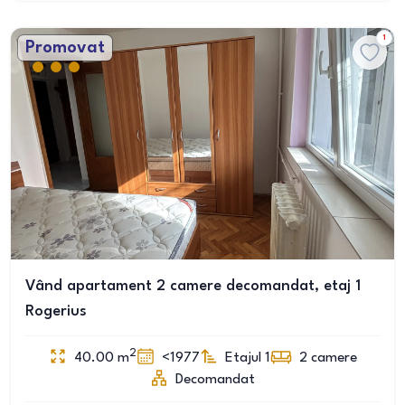
1
Promovat
Vând apartament 2 camere decomandat, etaj 1
Rogerius
2
40.00
m
<1977
Etajul 1
2
camere
Decomandat