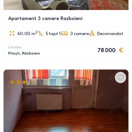
Apartament 3 camere Razboieni
2
60.00
m
Etajul 1
3
camere
Decomandat
Locație:
78 000
Pitești
, Războieni