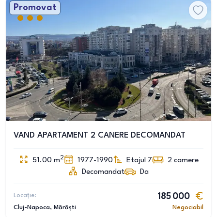
Promovat
VAND APARTAMENT 2 CANERE DECOMANDAT
2
51.00
m
1977-1990
Etajul 7
2
camere
Decomandat
Da
Locație:
185 000
Cluj-Napoca
, Mărăști
Negociabil