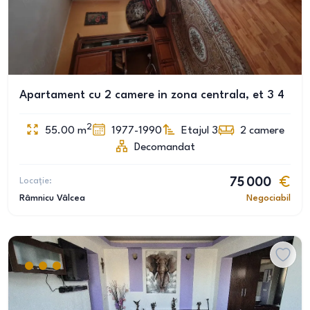
Apartament cu 2 camere in zona centrala, et 3 4
2
55.00
m
1977-1990
Etajul 3
2
camere
Decomandat
Locație:
75 000
Râmnicu Vâlcea
Negociabil