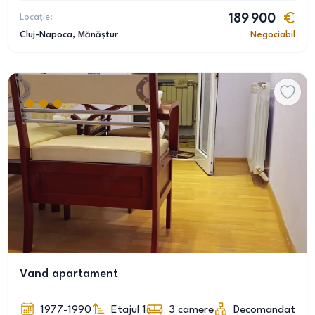
Locație:
189 900
Cluj-Napoca
, Mănăștur
Negociabil
Vand apartament
1977-1990
Etajul 1
3
camere
Decomandat