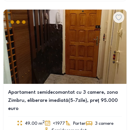
Apartament semidecomantat cu 3 camere, zona
Zimbru, eliberare imediată(5-7zile), preț 95.000
euro
2
49.00
m
<1977
Parter
3
camere