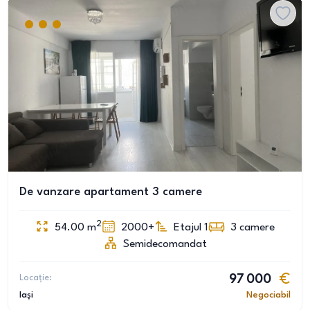
De vanzare apartament 3 camere
2
54.00
m
2000+
Etajul 1
3
camere
Semidecomandat
Locație:
97 000
Iași
Negociabil