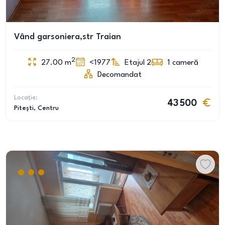
Vând garsoniera,str Traian
2
27.00
m
<1977
Etajul 2
1
cameră
Decomandat
Locație:
43 500
Pitești
, Centru