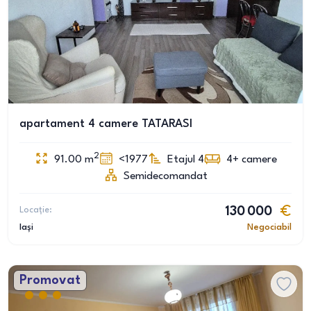
apartament 4 camere TATARASI
2
91.00
m
<1977
Etajul 4
4+
camere
Semidecomandat
Locație:
130 000
Iași
Negociabil
Promovat