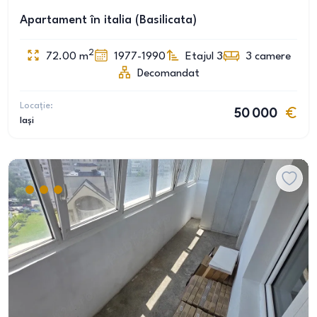
Apartament în italia (Basilicata)
2
72.00
m
1977-1990
Etajul 3
3
camere
Decomandat
Locație:
50 000
Iași