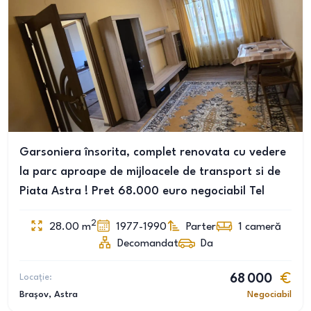
Garsoniera însorita, complet renovata cu vedere
la parc aproape de mijloacele de transport si de
Piata Astra ! Pret 68.000 euro negociabil Tel
2
28.00
m
1977-1990
Parter
1
cameră
Decomandat
Da
Locație:
68 000
Brașov
, Astra
Negociabil