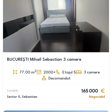
BUCUREȘTI Mihail Sebastian 3 camere
2
77.00
m
2000+
Etajul 5
3
camere
Decomandat
Locație:
165 000
Sector 5
, Sebastian
Negociabil