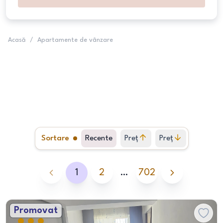
Acasă
/
Apartamente de vânzare
Sortare
Recente
Preț
Preț
crescător
descrescător
1
2
…
702
Promovat