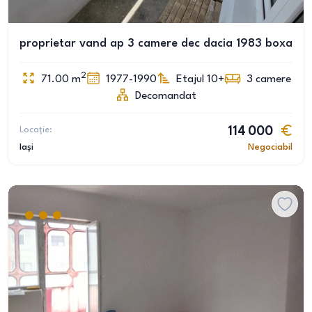
proprietar vand ap 3 camere dec dacia 1983 boxa
2
71.00
m
1977-1990
Etajul 10+
3
camere
Decomandat
Locație:
114 000
Iași
Negociabil