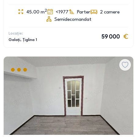
2
45.00
m
<1977
Parter
2
camere
Semidecomandat
Locație:
59 000
Galați
, Țiglina 1