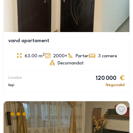
vand apartament
2
63.00
m
2000+
Parter
3
camere
Decomandat
Locație:
120 000
Iași
Negociabil