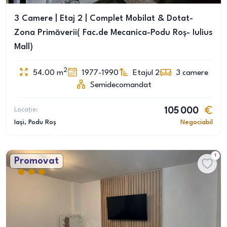
3 Camere | Etaj 2 | Complet Mobilat & Dotat-
Zona Primăverii( Fac.de Mecanica-Podu Roș- Iulius
Mall)
2
54.00
m
1977-1990
Etajul 2
3
camere
Semidecomandat
Locație:
105 000
Iași
, Podu Roș
Negociabil
1
Promovat