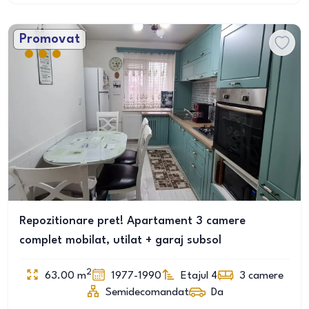
Promovat
Repozitionare pret! Apartament 3 camere
complet mobilat, utilat + garaj subsol
2
63.00
m
1977-1990
Etajul 4
3
camere
Semidecomandat
Da