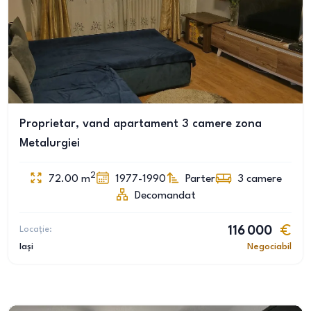
Proprietar, vand apartament 3 camere zona
Metalurgiei
2
72.00
m
1977-1990
Parter
3
camere
Decomandat
Locație:
116 000
Iași
Negociabil