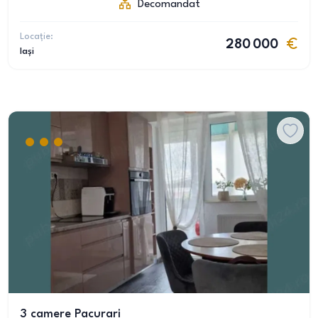
Decomandat
Locație:
280 000
Iași
3 camere Pacurari