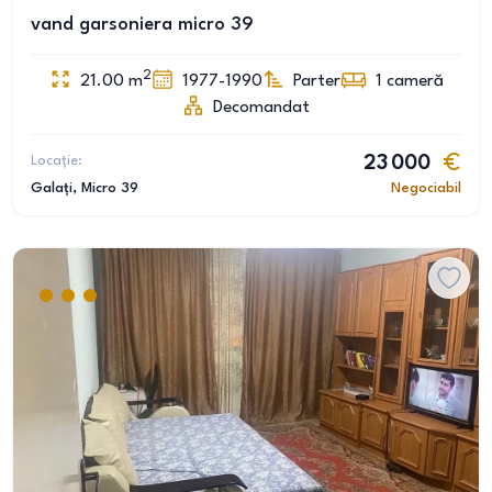
vand garsoniera micro 39
2
21.00
m
1977-1990
Parter
1
cameră
Decomandat
Locație:
23 000
Galați
, Micro 39
Negociabil