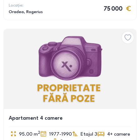
Locație:
75 000
Oradea
, Rogerius
Apartament 4 camere
2
95.00
m
1977-1990
Etajul 3
4+
camere