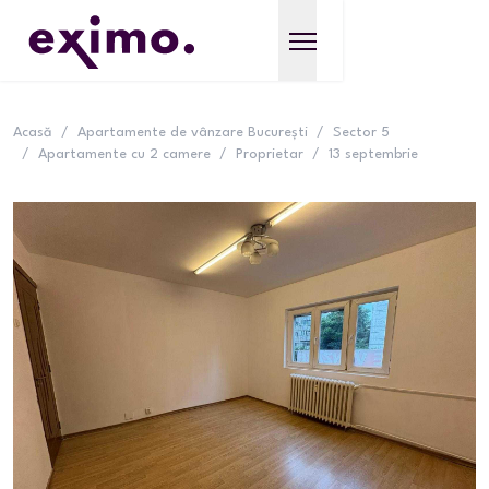
Acasă
/
Apartamente de vânzare București
/
Sector 5
/
Apartamente cu 2 camere
/
Proprietar
/
13 septembrie