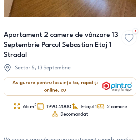
1
Apartament 2 camere de vânzare 13
Septembrie Parcul Sebastian Etaj 1
Stradal
Sector 5
, 13 Septembrie
Asigurare pentru locuința ta, rapid și
online, cu
2
65
m
1990-2000
Etajul 1
2
camere
Decomandat
Vă propun spre vânzare un apartament superb, spațios