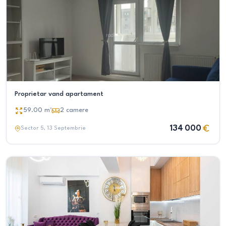
Proprietar vand apartament
59.00
m²
2
camere
134 000
Sector 5
, 13 Septembrie