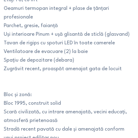
Geamuri termopan integral + plase de țânțari
profesionale
Parchet, gresie, faianță
Uși interioare Pinum + ușă glisantă de sticlă (glasvand)
Tavan de rigips cu spoturi LED în toate camerele
Ventilatoare de evacuare (2) la baie
Spațiu de depozitare (debara)
Zugrăvit recent, proaspăt amenajat gata de locuit
Bloc și zonă:
Bloc 1995, construit solid
Scară civilizată, cu intrare amenajată, vecini educați,
atmosferă prietenoasă
Stradă recent pavată cu dale și amenajată conform
unui proiect edilitar nou