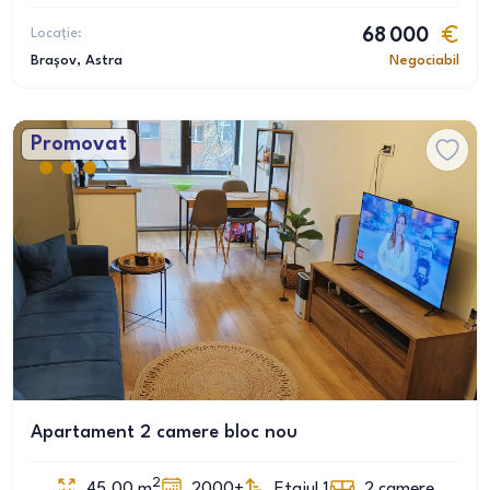
Locație:
68 000
Brașov
, Astra
Negociabil
Promovat
Apartament 2 camere bloc nou
2
45.00
m
2000+
Etajul 1
2
camere