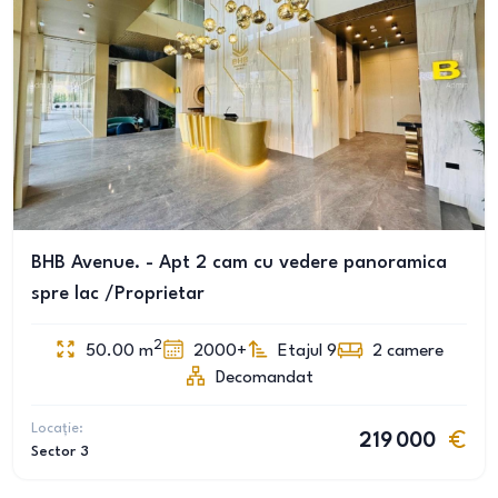
BHB Avenue. - Apt 2 cam cu vedere panoramica
spre lac /Proprietar
2
50.00
m
2000+
Etajul 9
2
camere
Decomandat
Locație:
219 000
Sector 3