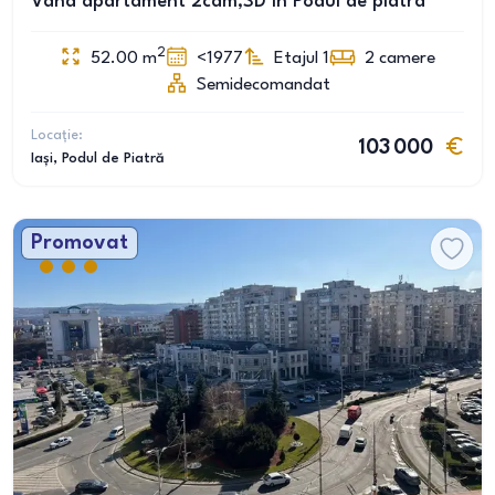
Vând apartament 2cam,SD în Podul de piatra
2
52.00
m
<1977
Etajul 1
2
camere
Semidecomandat
Locație:
103 000
Iași
, Podul de Piatră
Promovat