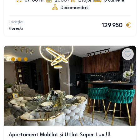
67.00
m
2000+
Etajul 1
3
camere
Decomandat
Locație:
129 950
Florești
Apartament Mobilat și Utilat Super Lux !!!