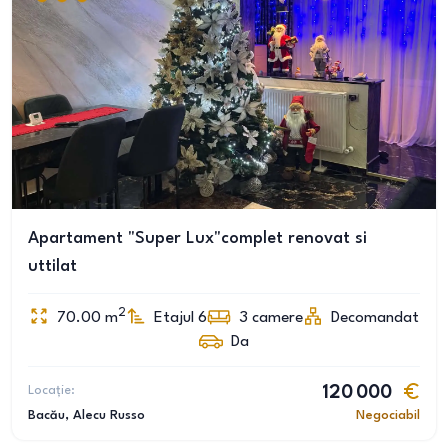
Apartament "Super Lux"complet renovat si
uttilat
2
70.00
m
Etajul 6
3
camere
Decomandat
Da
Locație:
120 000
Bacău
, Alecu Russo
Negociabil