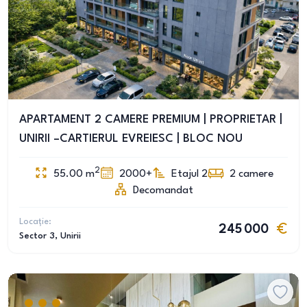
APARTAMENT 2 CAMERE PREMIUM | PROPRIETAR |
UNIRII –CARTIERUL EVREIESC | BLOC NOU
2
55.00
m
2000+
Etajul 2
2
camere
Decomandat
Locație:
245 000
Sector 3
, Unirii