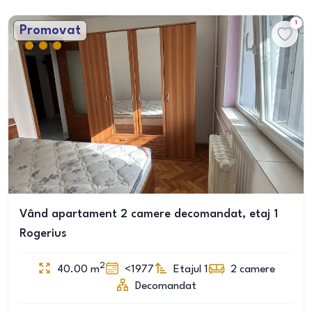
1
Promovat
Vând apartament 2 camere decomandat, etaj 1
Rogerius
2
40.00
m
<1977
Etajul 1
2
camere
Decomandat