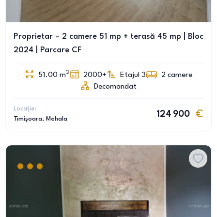
Proprietar – 2 camere 51 mp + terasă 45 mp | Bloc
2024 | Parcare CF
2
51.00
m
2000+
Etajul 3
2
camere
Decomandat
Locație:
124 900
Timișoara
, Mehala