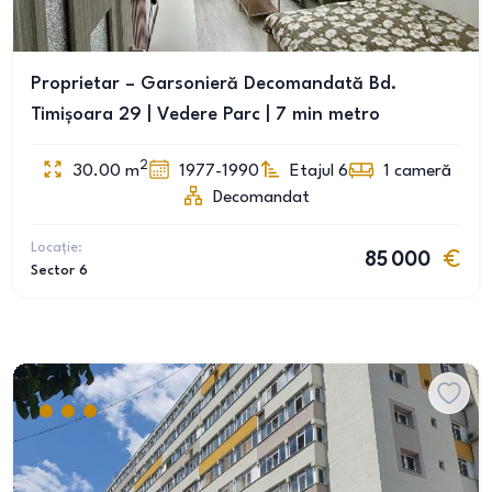
Proprietar – Garsonieră Decomandată Bd.
Timișoara 29 | Vedere Parc | 7 min metro
2
30.00
m
1977-1990
Etajul 6
1
cameră
Decomandat
Locație:
85 000
Sector 6