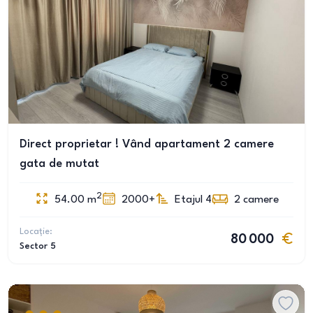
Direct proprietar ! Vând apartament 2 camere
gata de mutat
2
54.00
m
2000+
Etajul 4
2
camere
Locație:
80 000
Sector 5