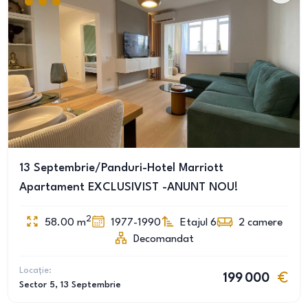
13 Septembrie/Panduri-Hotel Marriott
Apartament EXCLUSIVIST -ANUNT NOU!
2
58.00
m
1977-1990
Etajul 6
2
camere
Decomandat
Locație:
199 000
Sector 5
, 13 Septembrie