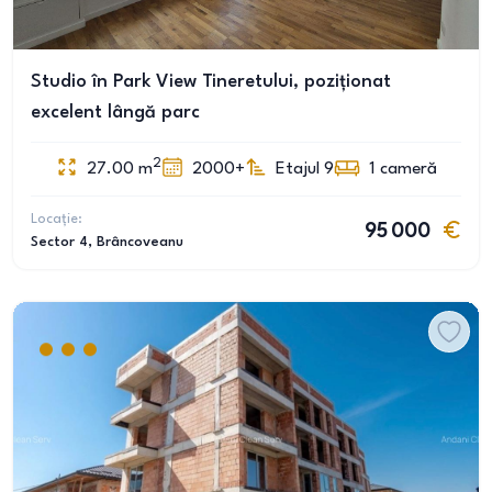
Studio în Park View Tineretului, poziționat
excelent lângă parc
2
27.00
m
2000+
Etajul 9
1
cameră
Locație:
95 000
Sector 4
, Brâncoveanu