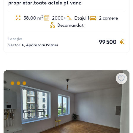
proprietar,toate actele pt vanz
2
58.00
m
2000+
Etajul 1
2
camere
Decomandat
Locație:
99 500
Sector 4
, Apărătorii Patriei