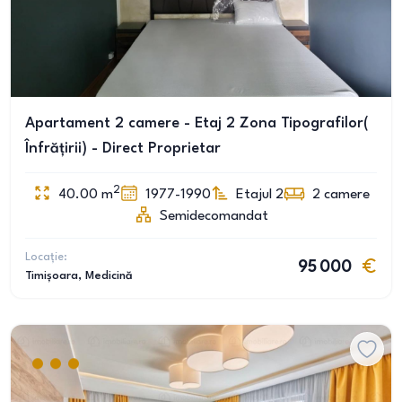
Apartament 2 camere - Etaj 2 Zona Tipografilor(
Înfrățirii) - Direct Proprietar
2
40.00
m
1977-1990
Etajul 2
2
camere
Semidecomandat
Locație:
95 000
Timișoara
, Medicină