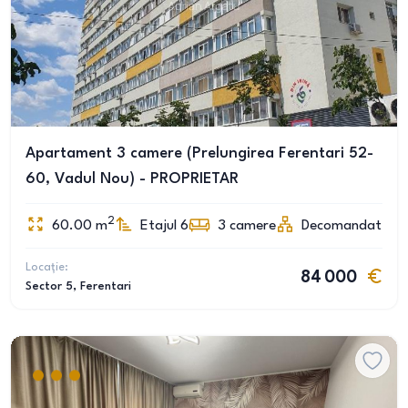
Apartament 3 camere (Prelungirea Ferentari 52-
60, Vadul Nou) - PROPRIETAR
2
60.00
m
Etajul 6
3
camere
Decomandat
Locație:
84 000
Sector 5
, Ferentari