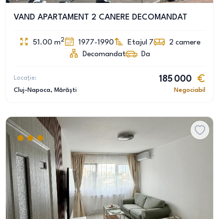
VAND APARTAMENT 2 CANERE DECOMANDAT
2
51.00
m
1977-1990
Etajul 7
2
camere
Decomandat
Da
Locație:
185 000
Cluj-Napoca
, Mărăști
Negociabil