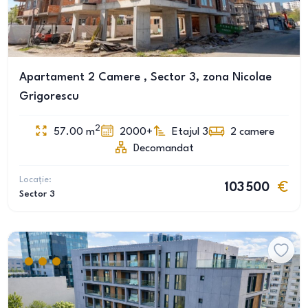
Apartament 2 Camere , Sector 3, zona Nicolae
Grigorescu
2
57.00
m
2000+
Etajul 3
2
camere
Decomandat
Locație:
103 500
Sector 3