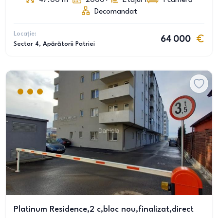
47.00
m
2000+
Etajul 1
1
cameră
Decomandat
Locație:
64 000
Sector 4
, Apărătorii Patriei
Platinum Residence,2 c,bloc nou,finalizat,direct