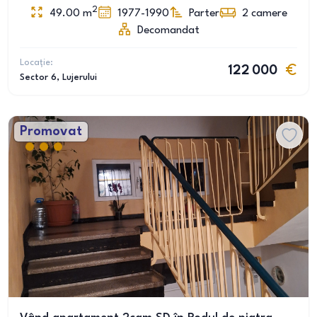
2
49.00
m
1977-1990
Parter
2
camere
Decomandat
Locație:
122 000
Sector 6
, Lujerului
Promovat