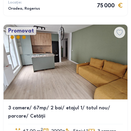
Locație:
75 000
Oradea
, Rogerius
Promovat
3 camere/ 67mp/ 2 bai/ etajul 1/ totul nou/
parcare/ Cetății
2