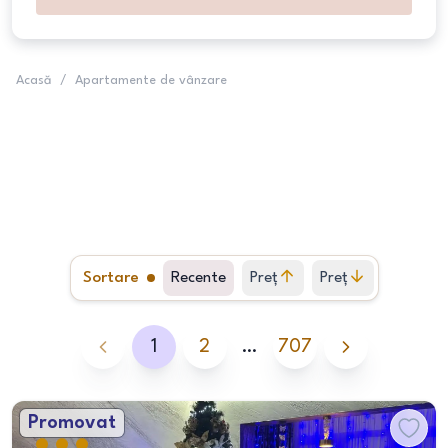
Acasă
/
Apartamente de vânzare
Sortare
Recente
Preț
Preț
crescător
descrescător
1
2
…
707
Promovat