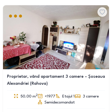
Proprietar, vând apartament 3 camere – Șoseaua
Alexandriei (Rahova)
2
50.00
m
<1977
Etajul 1
3
camere
Semidecomandat