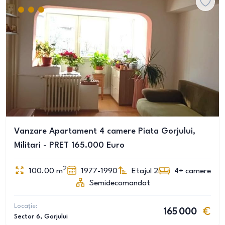
Vanzare Apartament 4 camere Piata Gorjului,
Militari - PRET 165.000 Euro
2
100.00
m
1977-1990
Etajul 2
4+
camere
Semidecomandat
Locație:
165 000
Sector 6
, Gorjului