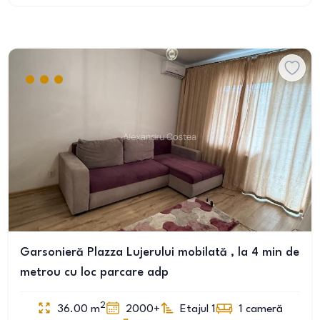
Garsonieră Plazza Lujerului mobilată , la 4 min de
metrou cu loc parcare adp
2
36.00
m
2000+
Etajul 1
1
cameră