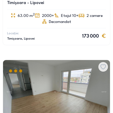
Timișoara - Lipovei
2
63.00
m
2000+
Etajul 10+
2
camere
Decomandat
Locație:
173 000
Timișoara
, Lipovei