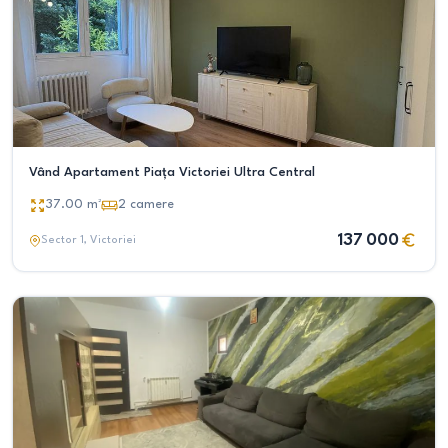
Vând Apartament Piața Victoriei Ultra Central
37.00
m²
2
camere
137 000
Sector 1
, Victoriei