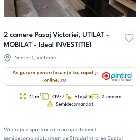
2 camere Pasaj Victoriei, UTILAT -
MOBILAT - Ideal INVESTITIE!
Sector 1
, Victoriei
Asigurare pentru locuința ta, rapid și
online, cu
2
41
m
<1977
Etajul 8
2
camere
Semidecomandat
Vă propun spre vânzare un apartament
semidecomandat, situat pe Strada Intrarea Doctor