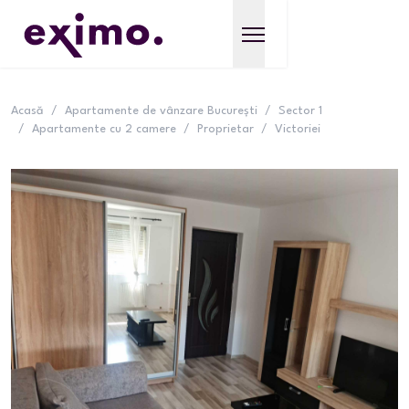
Acasă
/
Apartamente de vânzare București
/
Sector 1
/
Apartamente cu 2 camere
/
Proprietar
/
Victoriei