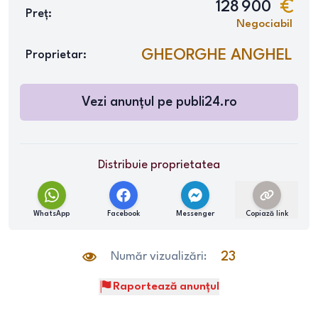
128 900
Preț:
Negociabil
GHEORGHE ANGHEL
Proprietar:
Vezi anunțul pe
publi24.ro
Distribuie proprietatea
WhatsApp
Facebook
Messenger
Copiază link
Număr vizualizări:
23
Raportează anunțul