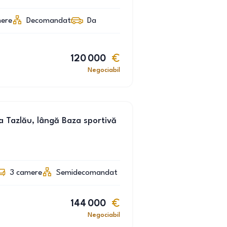
ere
Decomandat
Da
120 000
Negociabil
 Tazlău, lângă Baza sportivă
3
camere
Semidecomandat
144 000
Negociabil