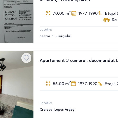
locuința/investiție/birou
2
70.00
m
1977-1990
Etajul 
Da
Locație:
Sector 5
, Giurgiului
Apartament 3 camere , decomandat 
2
56.00
m
1977-1990
Etajul 
Locație:
Craiova
, Lapus Argeș