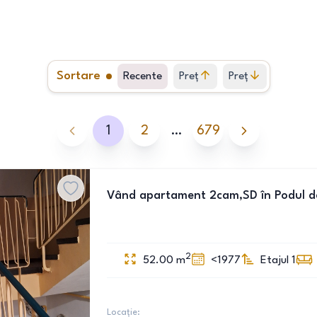
Sortare
Recente
Preț
Preț
crescător
descrescător
1
2
…
679
Vând apartament 2cam,SD în Podul d
2
52.00
m
<1977
Etajul 1
Locație: