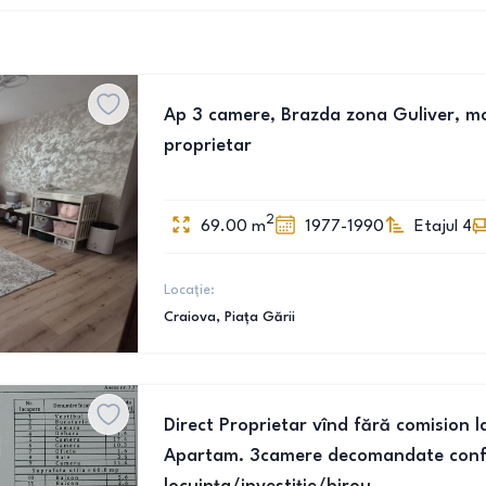
Ap 3 camere, Brazda zona Guliver, mobi
proprietar
2
69.00
m
1977-1990
Etajul 4
Locație:
Craiova
, Piața Gării
Direct Proprietar vînd fără comision 
Apartam. 3camere decomandate conf.1