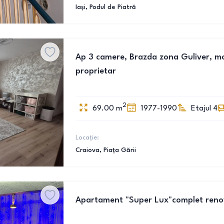
Iași
, Podul de Piatră
Ap 3 camere, Brazda zona Guliver, mobi
proprietar
2
69.00
m
1977-1990
Etajul 4
Locație:
Craiova
, Piața Gării
Apartament "Super Lux"complet renova