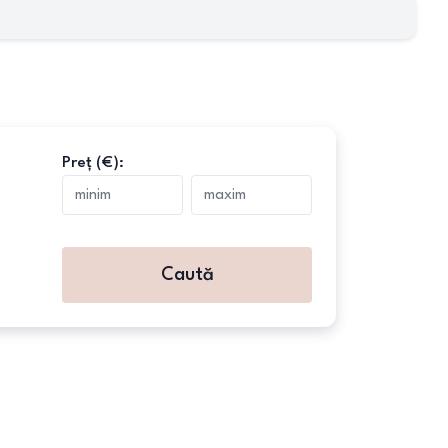
Preț (€):
Caută