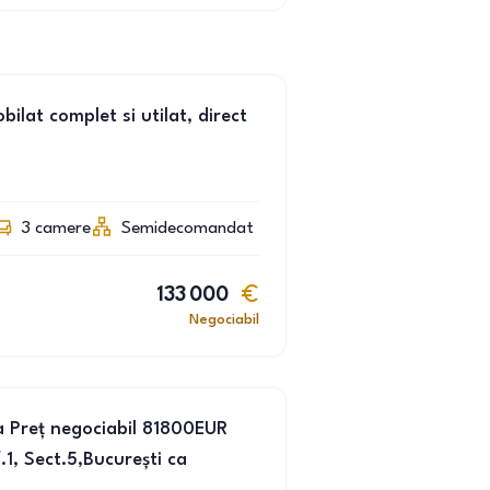
lat complet si utilat, direct
3
camere
Semidecomandat
133 000
Negociabil
la Preț negociabil 81800EUR
, Sect.5,București ca