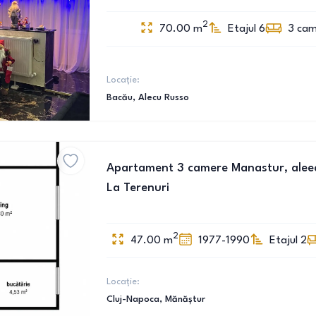
2
70.00
m
Etajul 6
3
cam
Locație:
Bacău
, Alecu Russo
Apartament 3 camere Manastur, aleea
La Terenuri
2
47.00
m
1977-1990
Etajul 2
Locație:
Cluj-Napoca
, Mănăștur