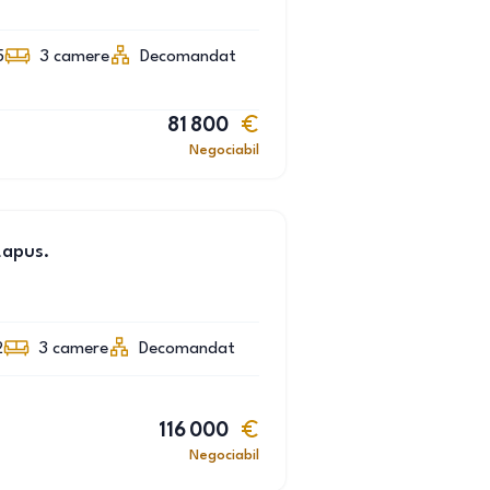
5
3
camere
Decomandat
81 800
Negociabil
Lapus.
2
3
camere
Decomandat
116 000
Negociabil