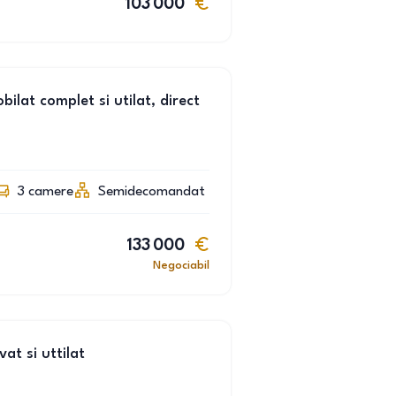
103 000
lat complet si utilat, direct
3
camere
Semidecomandat
133 000
Negociabil
t si uttilat