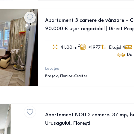
Apartament 3 camere de vânzare – Cart
90.000 € ușor negociabil | Direct Pro
2
41.00
m
<1977
Etajul 4
Da
Locație:
Brașov
, Florilor-Craiter
Apartament NOU 2 camere, 37 mp, ba
Urusagului, Florești