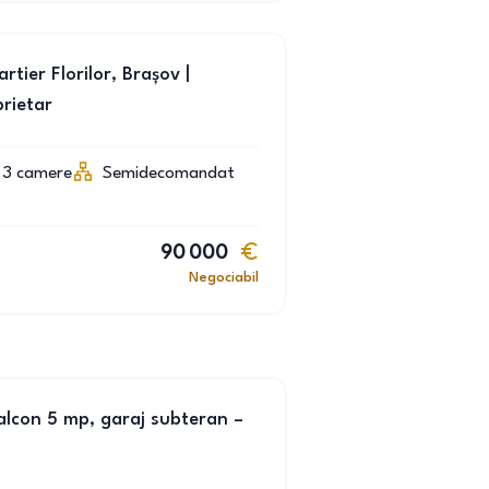
ier Florilor, Brașov |
prietar
3
camere
Semidecomandat
90 000
Negociabil
lcon 5 mp, garaj subteran –