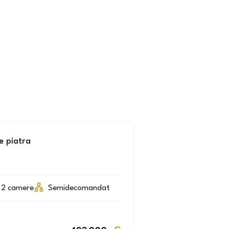
e piatra
2
camere
Semidecomandat