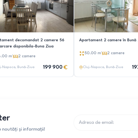
tament decomandat 2 camere 56
Apartament 2 camere în Bună 
arcare disponibila-Buna Ziua
50.00
m²
2
camere
6.00
m²
2
camere
199 900
19
j-Napoca
, Bună-Ziua
Cluj-Napoca
, Bună-Ziua
ter
noutăți și informații!