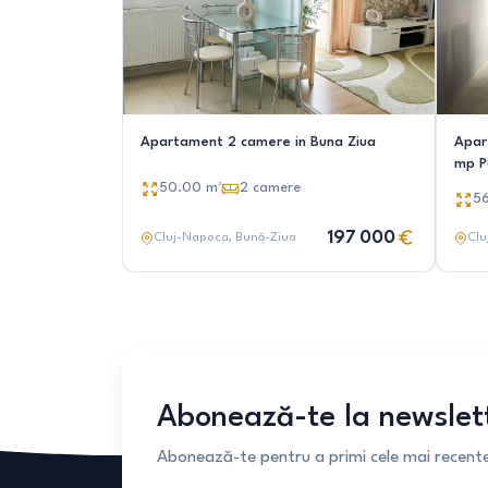
Apartament 2 camere in Buna Ziua
Apar
mp P
50.00
m²
2
camere
5
197 000
Cluj-Napoca
, Bună-Ziua
Clu
Abonează-te la newslet
Abonează-te pentru a primi cele mai recente 