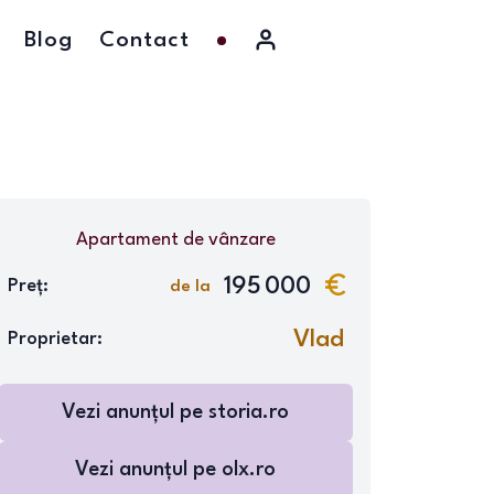
Blog
Contact
Apartament
de vânzare
195 000
Preț:
de la
Vlad
Proprietar:
Vezi anunțul pe
storia.ro
Vezi anunțul pe
olx.ro