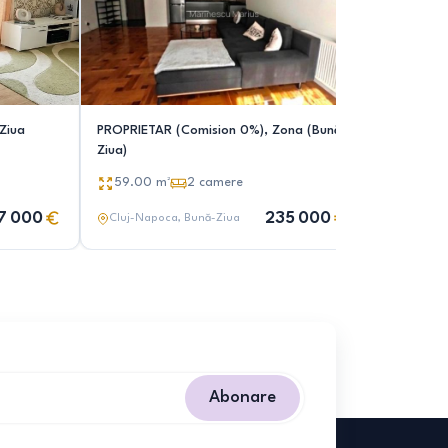
Ziua
PROPRIETAR (Comision 0%), Zona (Bună
Apartamen
Ziua)
Mihai Rom
subterana
59.00
m²
2
camere
61.00
m
7 000
235 000
Cluj-Napoca
, Bună-Ziua
Cluj-Nap
Abonare