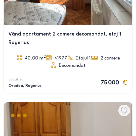
Vând apartament 2 camere decomandat, etaj 1
Rogerius
2
40.00
m
<1977
Etajul 1
2
camere
Decomandat
Locație:
75 000
Oradea
, Rogerius