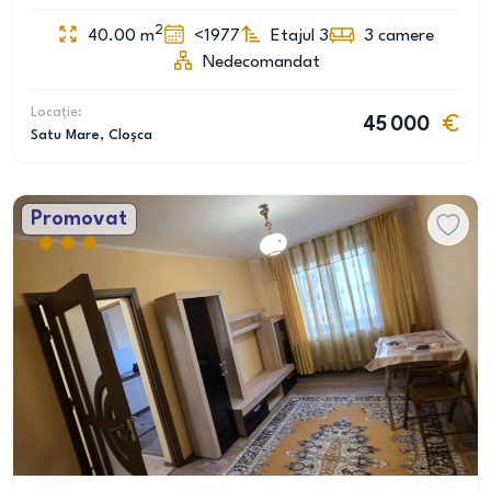
2
40.00
m
<1977
Etajul 3
3
camere
Nedecomandat
Locație:
45 000
Satu Mare
, Cloșca
Promovat