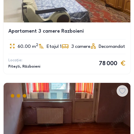
Apartament 3 camere Razboieni
2
60.00
m
Etajul 1
3
camere
Decomandat
Locație:
78 000
Pitești
, Războieni