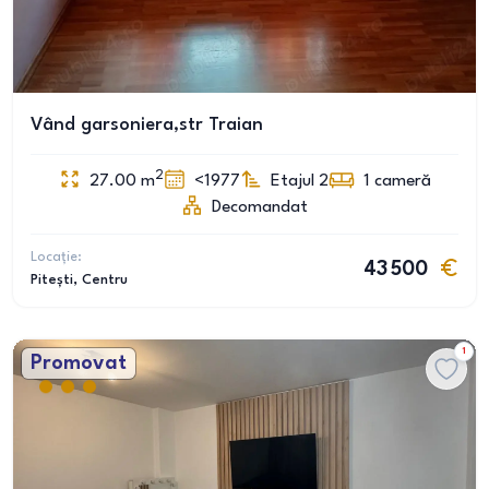
Vând garsoniera,str Traian
2
27.00
m
<1977
Etajul 2
1
cameră
Decomandat
Locație:
43 500
Pitești
, Centru
1
Promovat