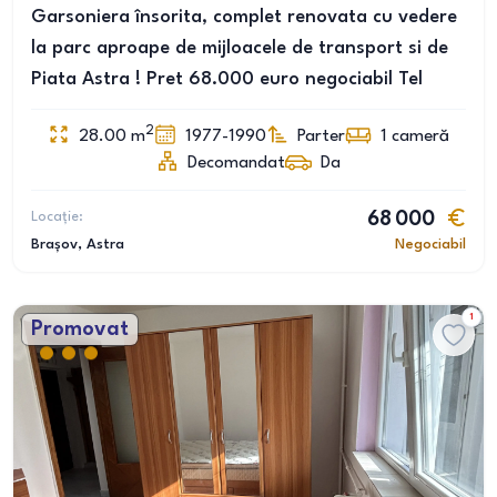
Garsoniera însorita, complet renovata cu vedere
la parc aproape de mijloacele de transport si de
Piata Astra ! Pret 68.000 euro negociabil Tel
2
28.00
m
1977-1990
Parter
1
cameră
Decomandat
Da
Locație:
68 000
Brașov
, Astra
Negociabil
1
Promovat