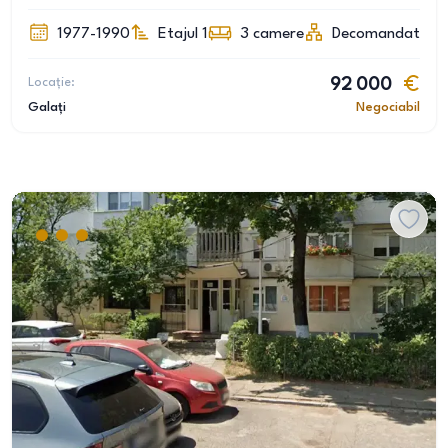
1977-1990
Etajul 1
3
camere
Decomandat
Locație:
92 000
Galați
Negociabil