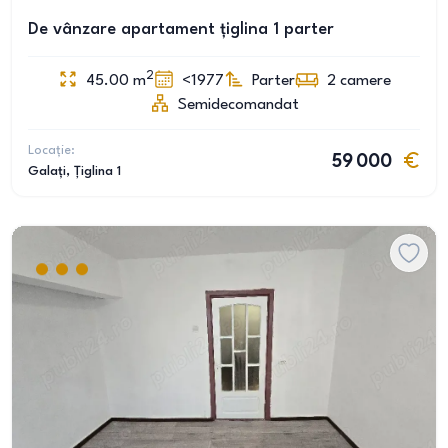
De vânzare apartament țiglina 1 parter
2
45.00
m
<1977
Parter
2
camere
Semidecomandat
Locație:
59 000
Galați
, Țiglina 1