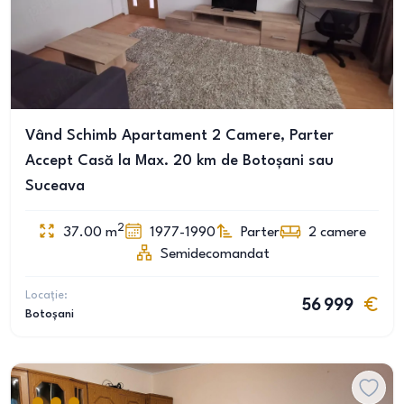
Vând Schimb Apartament 2 Camere, Parter
Accept Casă la Max. 20 km de Botoșani sau
Suceava
2
37.00
m
1977-1990
Parter
2
camere
Semidecomandat
Locație:
56 999
Botoșani