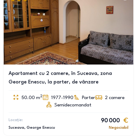
Apartament cu 2 camere, în Suceava, zona
George Enescu, la parter, de vânzare
2
50.00
m
1977-1990
Parter
2
camere
Semidecomandat
Locație:
90 000
Suceava
, George Enescu
Negociabil