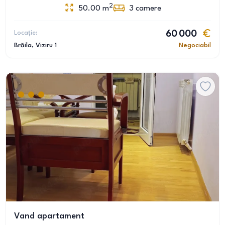
2
50.00
m
3
camere
Locație:
60 000
Brăila
, Viziru 1
Negociabil
Vand apartament