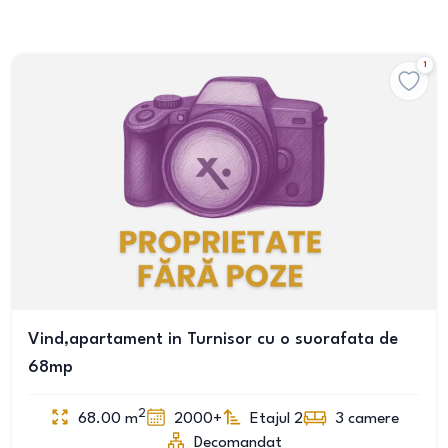
1
Vind,apartament in Turnisor cu o suorafata de
68mp
2
68.00
m
2000+
Etajul 2
3
camere
Decomandat