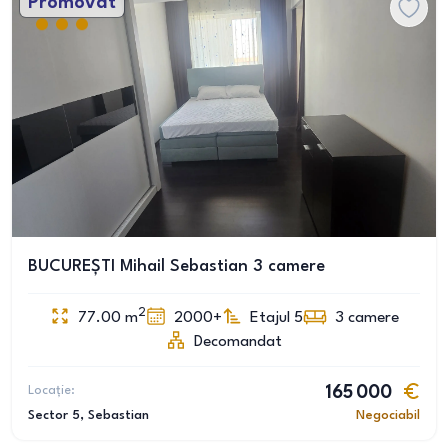
Promovat
BUCUREȘTI Mihail Sebastian 3 camere
2
77.00
m
2000+
Etajul 5
3
camere
Decomandat
Locație:
165 000
Sector 5
, Sebastian
Negociabil