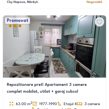
Cluj-Napoca
, Mărăști
Negociabil
Promovat
Repozitionare pret! Apartament 3 camere
complet mobilat, utilat + garaj subsol
2
63.00
m
1977-1990
Etajul 4
3
camere