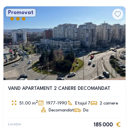
Promovat
VAND APARTAMENT 2 CANERE DECOMANDAT
2
51.00
m
1977-1990
Etajul 7
2
camere
Decomandat
Da
Locație:
185 000