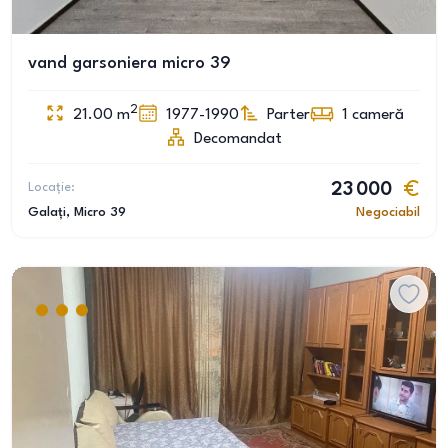
vand garsoniera micro 39
2
21.00
m
1977-1990
Parter
1
cameră
Decomandat
Locație:
23 000
Galați
, Micro 39
Negociabil