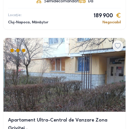
Semidecomandat
Da
Locație:
189 900
Cluj-Napoca
, Mănăștur
Negociabil
Apartament Ultra-Central de Vanzare Zona
Grivitei .