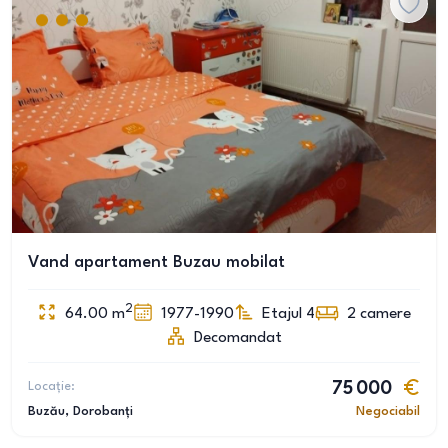
Vand apartament Buzau mobilat
2
64.00
m
1977-1990
Etajul 4
2
camere
Decomandat
Locație:
75 000
Buzău
, Dorobanți
Negociabil