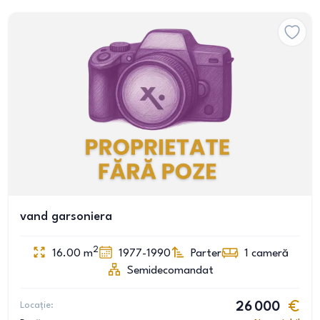
vand garsoniera
2
16.00
m
1977-1990
Parter
1
cameră
Semidecomandat
Locație:
26 000