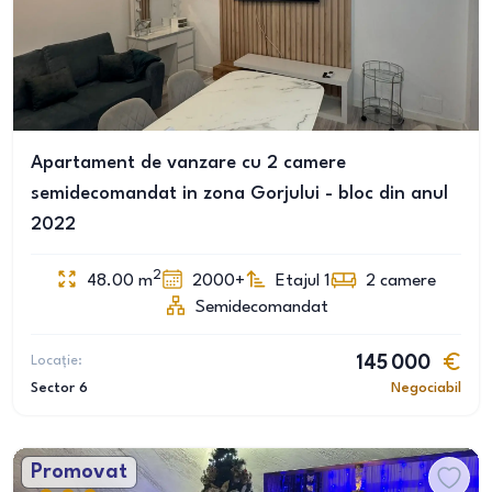
Apartament de vanzare cu 2 camere
semidecomandat in zona Gorjului - bloc din anul
2022
2
48.00
m
2000+
Etajul 1
2
camere
Semidecomandat
Locație:
145 000
Sector 6
Negociabil
Promovat