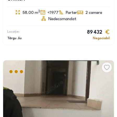
2
58.00
m
<1977
Parter
2
camere
Nedecomandat
Locație:
89 432
Târgu Jiu
Negociabil