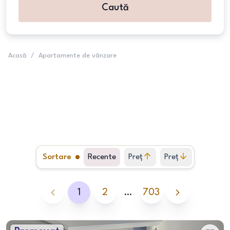
Caută
Acasă
/
Apartamente de vânzare
Sortare
Recente
Preț
Preț
crescător
descrescător
1
2
…
703