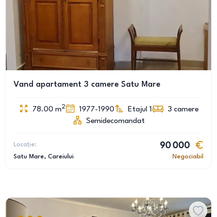
Vand apartament 3 camere Satu Mare
2
78.00
m
1977-1990
Etajul 1
3
camere
Semidecomandat
Locație:
90 000
Satu Mare
, Careiului
Negociabil