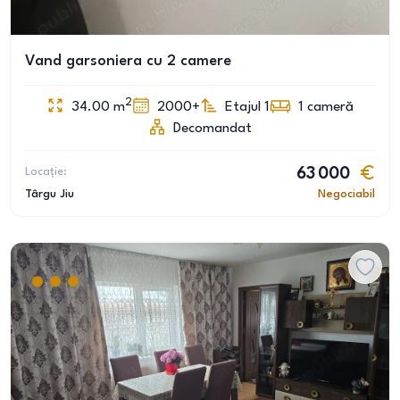
Vand garsoniera cu 2 camere
2
34.00
m
2000+
Etajul 1
1
cameră
Decomandat
Locație:
63 000
Târgu Jiu
Negociabil