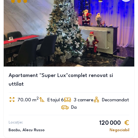
Apartament "Super Lux"complet renovat si
uttilat
2
70.00
m
Etajul 6
3
camere
Decomandat
Da
Locație:
120 000
Bacău
, Alecu Russo
Negociabil