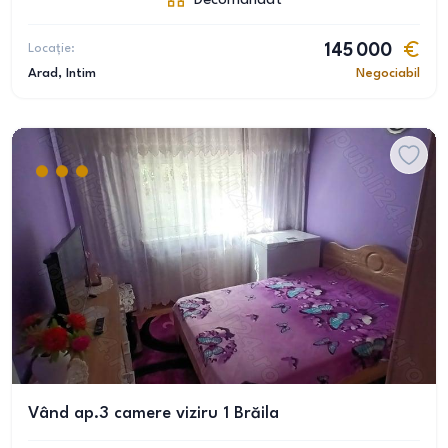
Decomandat
Locație:
145 000
Arad
, Intim
Negociabil
Vând ap.3 camere viziru 1 Brăila