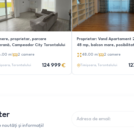
mere, proprietar, parcare
Proprietar: Vand Apartament 
erană, Campeador City Torontalului
48 mp, balcon mare, posibilita
parcare subterană, boxa – Ca
6.00
m²
2
camere
48.00
m²
2
camere
Torontalului (Campeador, lâng
124 999
12
ișoara
, Torontalului
Timișoara
, Torontalului
ter
noutăți și informații!