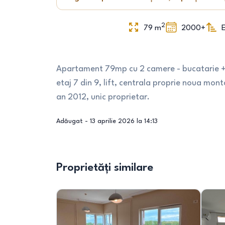
2
79
m
2000+
E
Apartament 79mp cu 2 camere - bucatarie + 
etaj 7 din 9, lift, centrala proprie noua mon
an 2012, unic proprietar.
Adăugat -
13 aprilie 2026 la 14:13
Proprietăți similare