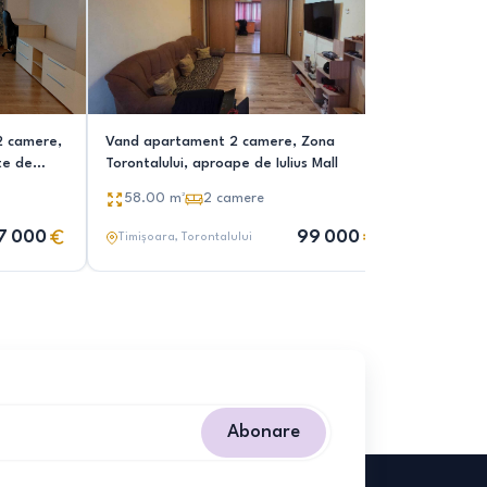
2 camere,
Vand apartament 2 camere, Zona
Vand Apa
te de
Torontalului, aproape de Iulius Mall
Torontalul
lea
58.00
m²
2
camere
53.00
m
ă Vox)
7 000
99 000
Timișoara
, Torontalului
Timișoar
Abonare