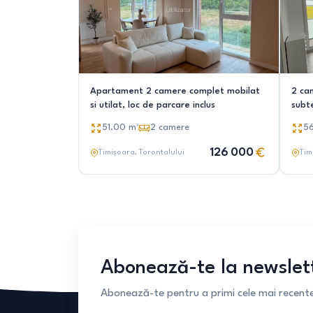
Apartament 2 camere complet mobilat
2 ca
si utilat, loc de parcare inclus
subt
51.00
m²
2
camere
5
126 000
Timișoara
, Torontalului
Tim
Abonează-te la newslet
Abonează-te pentru a primi cele mai recente 