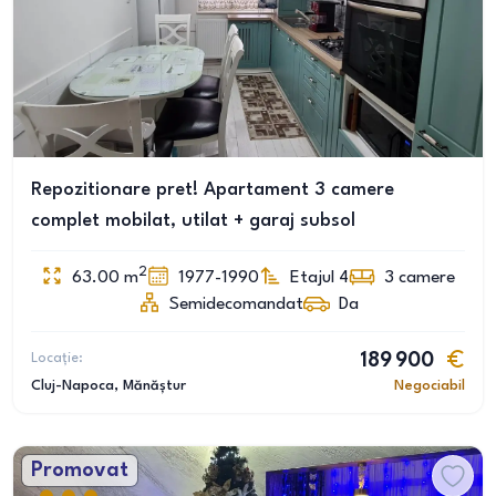
Repozitionare pret! Apartament 3 camere
complet mobilat, utilat + garaj subsol
2
63.00
m
1977-1990
Etajul 4
3
camere
Semidecomandat
Da
Locație:
189 900
Cluj-Napoca
, Mănăștur
Negociabil
Promovat