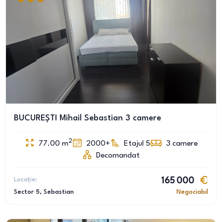
BUCUREȘTI Mihail Sebastian 3 camere
2
77.00
m
2000+
Etajul 5
3
camere
Decomandat
Locație:
165 000
Sector 5
, Sebastian
Negociabil