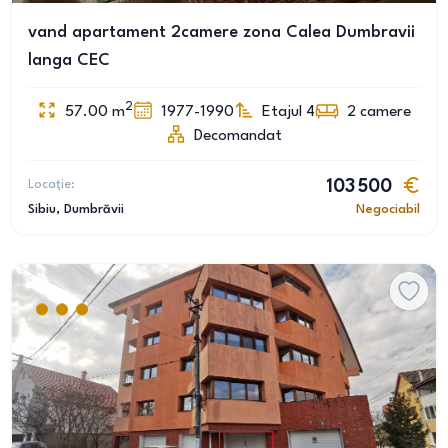
vand apartament 2camere zona Calea Dumbravii
langa CEC
2
57.00
m
1977-1990
Etajul 4
2
camere
Decomandat
Locație:
103 500
Sibiu
, Dumbrăvii
Negociabil