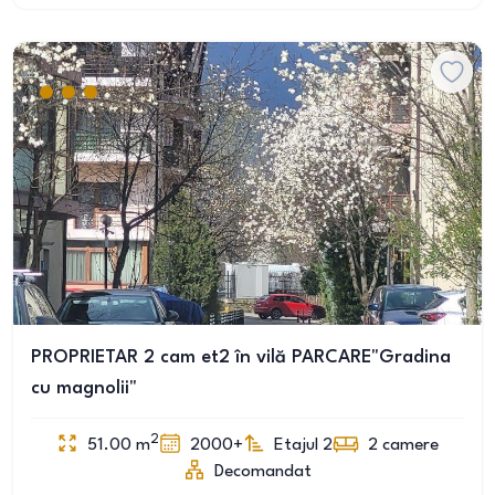
PROPRIETAR 2 cam et2 în vilă PARCARE"Gradina
cu magnolii"
2
51.00
m
2000+
Etajul 2
2
camere
Decomandat