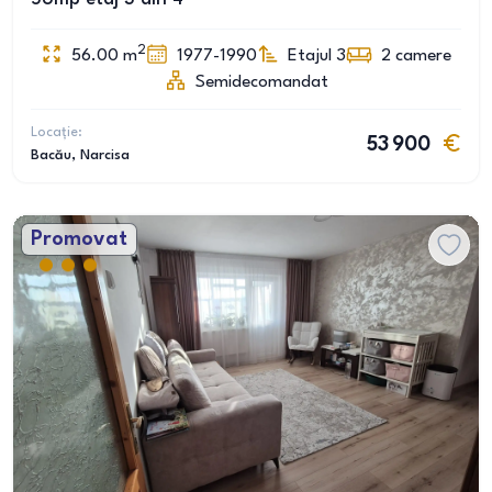
2
56.00
m
1977-1990
Etajul 3
2
camere
Semidecomandat
Locație:
53 900
Bacău
, Narcisa
Promovat