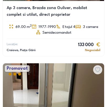
Ap 3 camere, Brazda zona Guliver, mobilat
complet si utilat, direct proprietar
2
69.00
m
1977-1990
Etajul 4
3
camere
Semidecomandat
Locație:
133 000
Craiova
, Piața Gării
Negociabil
Promovat