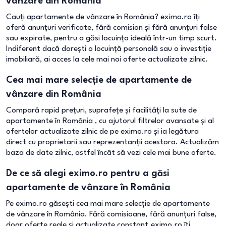
vânzare din România
Cauți apartamente de vânzare în România? eximo.ro îți
oferă anunțuri verificate, fără comision și fără anunțuri false
sau expirate, pentru a găsi locuința ideală într-un timp scurt.
Indiferent dacă dorești o locuință personală sau o investiție
imobiliară, ai acces la cele mai noi oferte actualizate zilnic.
Cea mai mare selecție de apartamente de
vânzare din România
Compară rapid prețuri, suprafețe și facilități la sute de
apartamente în România , cu ajutorul filtrelor avansate și al
ofertelor actualizate zilnic de pe eximo.ro și ia legătura
direct cu proprietarii sau reprezentanții acestora. Actualizăm
baza de date zilnic, astfel încât să vezi cele mai bune oferte.
De ce să alegi eximo.ro pentru a găsi
apartamente de vânzare în România
Pe eximo.ro găsești cea mai mare selecție de apartamente
de vânzare în România. Fără comisioane, fără anunțuri false,
doar oferte reale și actualizate constant.eximo.ro îți