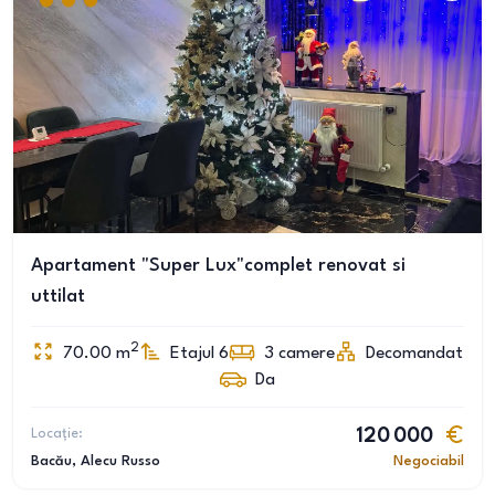
Apartament "Super Lux"complet renovat si
uttilat
2
70.00
m
Etajul 6
3
camere
Decomandat
Da
Locație:
120 000
Bacău
, Alecu Russo
Negociabil