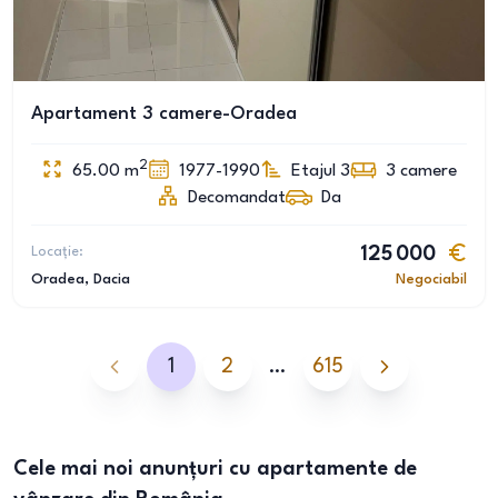
Apartament 3 camere-Oradea
2
65.00
m
1977-1990
Etajul 3
3
camere
Decomandat
Da
Locație:
125 000
Oradea
, Dacia
Negociabil
1
2
…
615
Cele mai noi anunțuri cu apartamente de