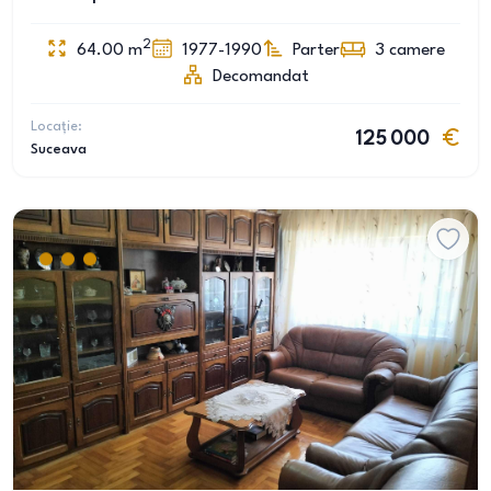
2
64.00
m
1977-1990
Parter
3
camere
Decomandat
Locație:
125 000
Suceava