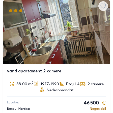
vand apartament 2 camere
2
38.00
m
1977-1990
Etajul 4
2
camere
Nedecomandat
Locație:
46 500
Bacău
, Narcisa
Negociabil