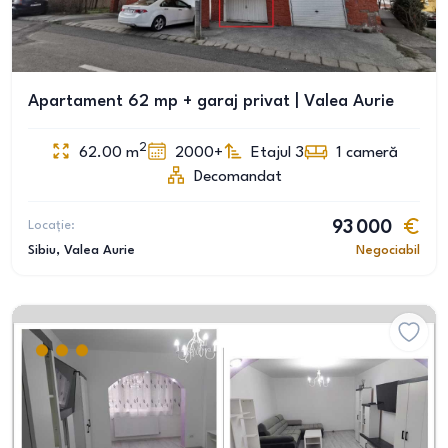
Apartament 62 mp + garaj privat | Valea Aurie
2
62.00
m
2000+
Etajul 3
1
cameră
Decomandat
Locație:
93 000
Sibiu
, Valea Aurie
Negociabil