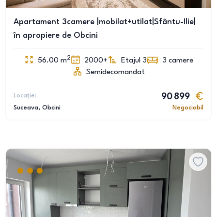
Apartament 3camere |mobilat+utilat|Sfântu-Ilie|
în apropiere de Obcini
2
56.00
m
2000+
Etajul 3
3
camere
Semidecomandat
Locație:
90 899
Suceava
, Obcini
Negociabil