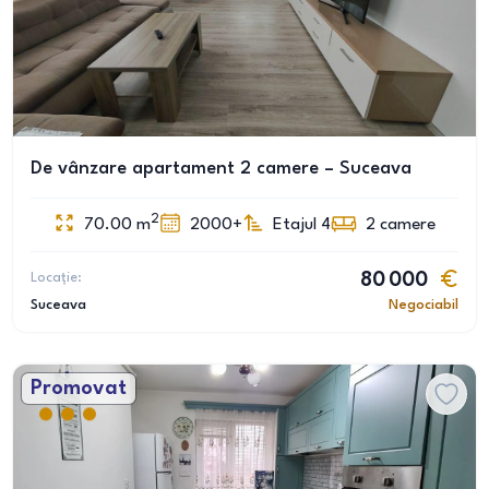
De vânzare apartament 2 camere – Suceava
2
70.00
m
2000+
Etajul 4
2
camere
Locație:
80 000
Suceava
Negociabil
Promovat