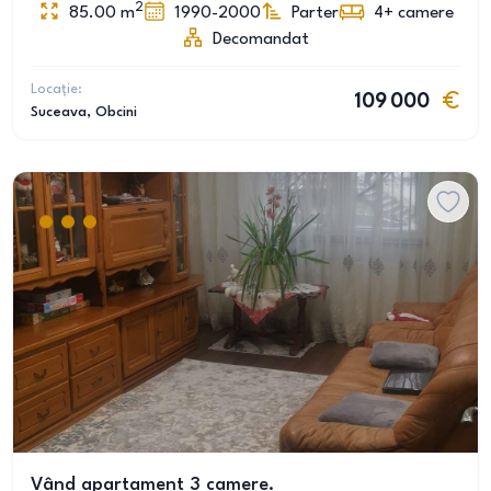
2
85.00
m
1990-2000
Parter
4+
camere
Decomandat
Locație:
109 000
Suceava
, Obcini
Vând apartament 3 camere.