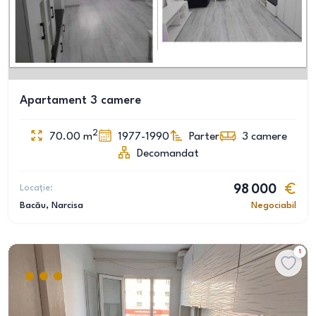
Apartament 3 camere
2
70.00
m
1977-1990
Parter
3
camere
Decomandat
Locație:
98 000
Bacău
, Narcisa
Negociabil
1