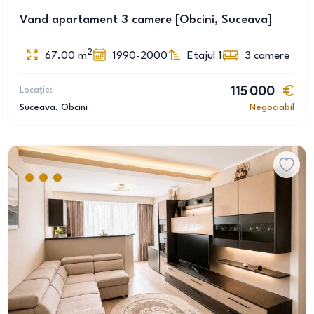
Vand apartament 3 camere [Obcini, Suceava]
2
67.00
m
1990-2000
Etajul 1
3
camere
Locație:
115 000
Suceava
, Obcini
Negociabil