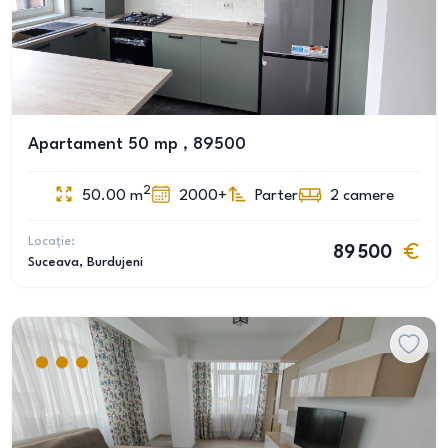
Apartament 50 mp , 89500
2
50.00
m
2000+
Parter
2
camere
Locație:
89 500
Suceava
, Burdujeni