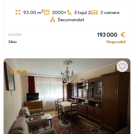
2
93.00
m
2000+
Etajul 2
3
camere
Decomandat
Locație:
193 000
Sibiu
Negociabil