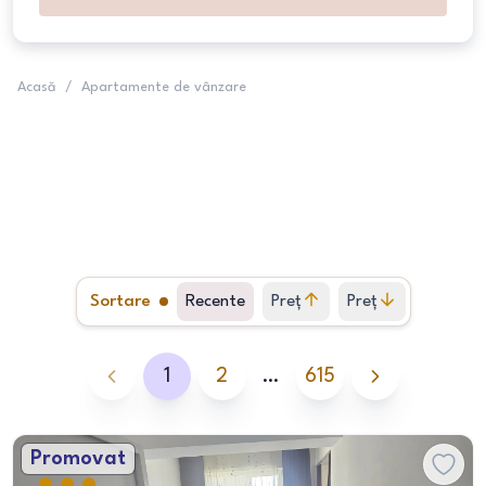
Acasă
/
Apartamente de vânzare
Sortare
Recente
Preț
Preț
crescător
descrescător
1
2
…
615
Promovat