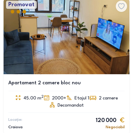
Promovat
Apartament 2 camere bloc nou
2
45.00
m
2000+
Etajul 1
2
camere
Decomandat
Locație:
120 000
Craiova
Negociabil