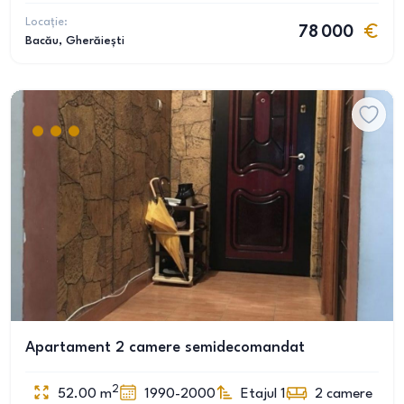
Locație:
78 000
Bacău
, Gherăiești
Apartament 2 camere semidecomandat
2
52.00
m
1990-2000
Etajul 1
2
camere