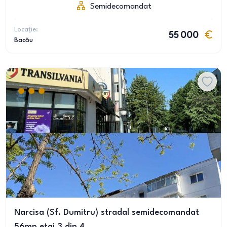
Semidecomandat
Locație:
55 000
Bacău
Narcisa (Sf. Dumitru) stradal semidecomandat
56mp etaj 3 din 4