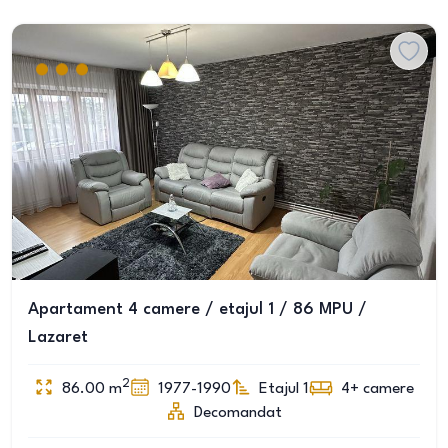
Apartament 4 camere / etajul 1 / 86 MPU /
Lazaret
2
86.00
m
1977-1990
Etajul 1
4+
camere
Decomandat