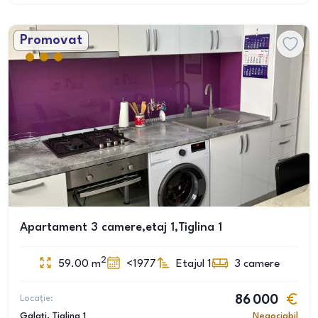
Promovat
Apartament 3 camere,etaj 1,Tiglina 1
2
59.00
m
<1977
Etajul 1
3
camere
Locație:
86 000
Galați
, Țiglina 1
Negociabil