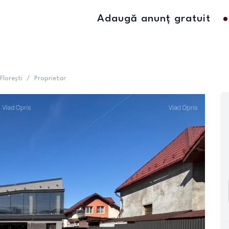
Adaugă anunț gratuit
Florești
/
Proprietar