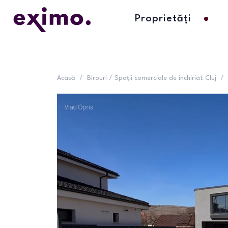
Proprietăți
Acasă
/
Birouri / Spații comerciale de închiriat Cluj
/