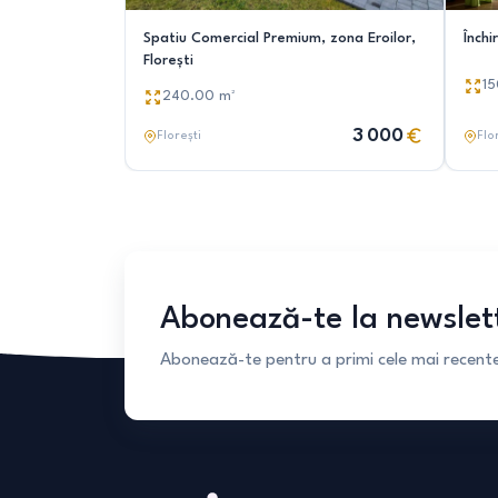
Spatiu Comercial Premium, zona Eroilor,
Închi
Florești
1
240.00
m²
3 000
Florești
Flo
Abonează-te la newslet
Abonează-te pentru a primi cele mai recente 