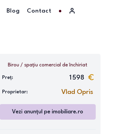
Blog
Contact
Birou / spațiu comercial
de închiriat
1 598
Preț:
Vlad Opris
Proprietar:
Vezi anunțul pe
imobiliare.ro