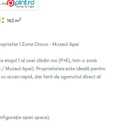
, cu
2
162
m
roprietar | Zona Oncos - Muzeul Apei
a etajul 1 al unei clădiri noi (P+E), într-o zonă
os / Muzeul Apei). Proprietatea este ideală pentru
cu acces rapid, dar ferit de zgomotul direct al
nfigurație open space).