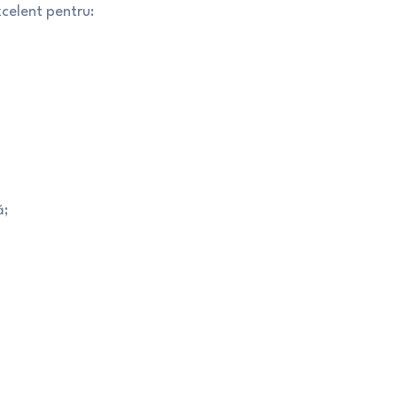
xcelent pentru:
ă;