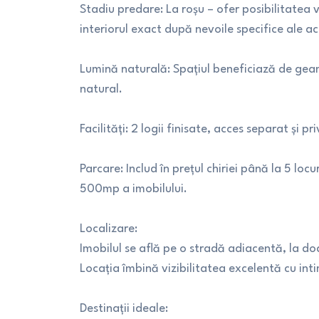
Stadiu predare: La roșu – ofer posibilitatea 
interiorul exact după nevoile specifice ale act
Lumină naturală: Spațiul beneficiază de geamu
natural.
Facilități: 2 logii finisate, acces separat și p
Parcare: Includ în prețul chiriei până la 5 lo
500mp a imobilului.
Localizare:
Imobilul se află pe o stradă adiacentă, la do
Locația îmbină vizibilitatea excelentă cu in
Destinații ideale: