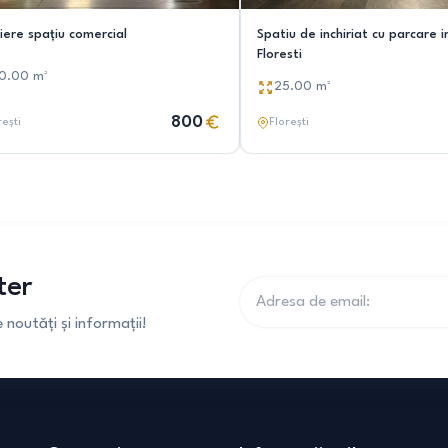
riere spațiu comercial
Spatiu de inchiriat cu parcare i
Floresti
50.00
m²
25.00
m²
800
rești
Florești
ter
noutăți și informații!