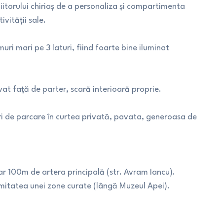
viitorului chiriaș de a personaliza și compartimenta
ivității sale.
ri mari pe 3 laturi, fiind foarte bine iluminat
rivat față de parter, scară interioară proprie.
curi de parcare în curtea privată, pavata, generoasa de
ar 100m de artera principală (str. Avram Iancu).
timitatea unei zone curate (lângă Muzeul Apei).