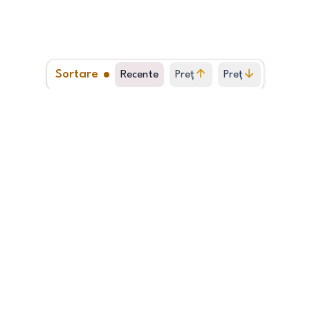
Sortare
Recente
Preț
Preț
crescător
descrescător
1
2
…
624
BUCUREȘTI Mihail Sebastian 3 camere
2
77.00
m
2000+
Etajul 5
Locație: