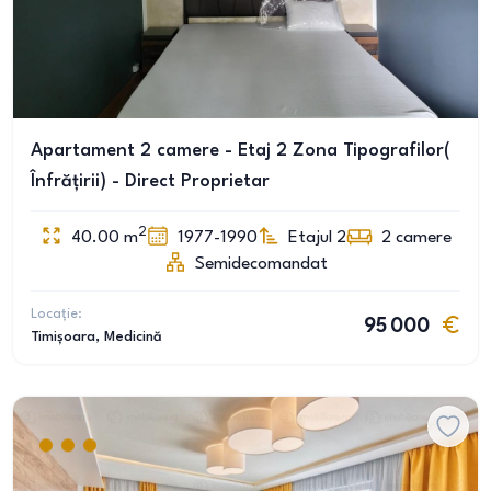
Apartament 2 camere - Etaj 2 Zona Tipografilor(
Înfrățirii) - Direct Proprietar
2
40.00
m
1977-1990
Etajul 2
2
camere
Semidecomandat
Locație:
95 000
Timișoara
, Medicină