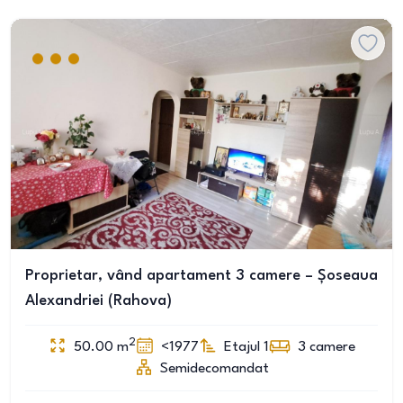
Proprietar, vând apartament 3 camere – Șoseaua
Alexandriei (Rahova)
2
50.00
m
<1977
Etajul 1
3
camere
Semidecomandat