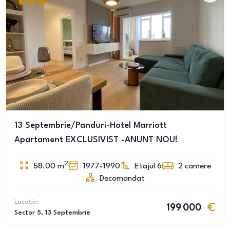
13 Septembrie/Panduri-Hotel Marriott
Apartament EXCLUSIVIST -ANUNT NOU!
2
58.00
m
1977-1990
Etajul 6
2
camere
Decomandat
Locație:
199 000
Sector 5
, 13 Septembrie