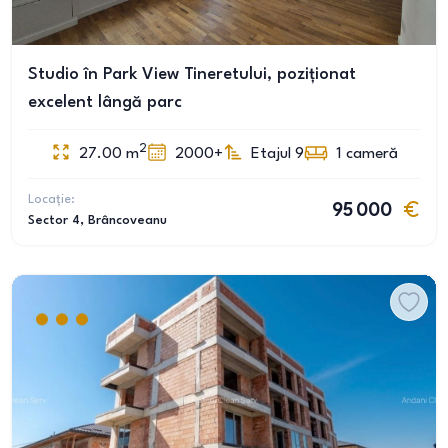
Studio în Park View Tineretului, poziționat
excelent lângă parc
2
27.00
m
2000+
Etajul 9
1
cameră
Locație:
95 000
Sector 4
, Brâncoveanu