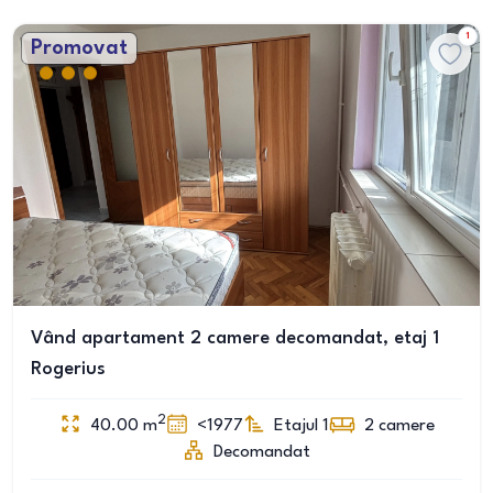
1
Promovat
Vând apartament 2 camere decomandat, etaj 1
Rogerius
2
40.00
m
<1977
Etajul 1
2
camere
Decomandat