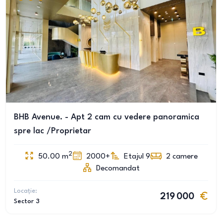
BHB Avenue. - Apt 2 cam cu vedere panoramica
spre lac /Proprietar
2
50.00
m
2000+
Etajul 9
2
camere
Decomandat
Locație:
219 000
Sector 3