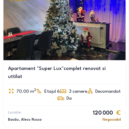
Apartament "Super Lux"complet renovat si
uttilat
2
70.00
m
Etajul 6
3
camere
Decomandat
Da
Locație:
120 000
Bacău
, Alecu Russo
Negociabil