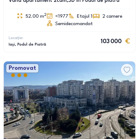
Vând apartament 2cam,SD în Podul de piatra
2
52.00
m
<1977
Etajul 1
2
camere
Semidecomandat
Locație:
103 000
Iași
, Podul de Piatră
Promovat