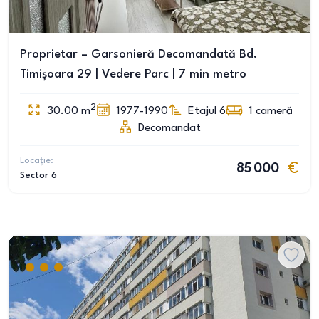
Proprietar – Garsonieră Decomandată Bd.
Timișoara 29 | Vedere Parc | 7 min metro
2
30.00
m
1977-1990
Etajul 6
1
cameră
Decomandat
Locație:
85 000
Sector 6