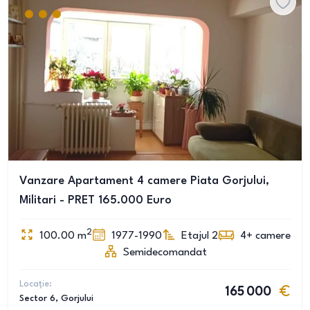
Vanzare Apartament 4 camere Piata Gorjului,
Militari - PRET 165.000 Euro
2
100.00
m
1977-1990
Etajul 2
4+
camere
Semidecomandat
Locație:
165 000
Sector 6
, Gorjului