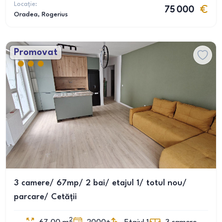
Locație:
75 000
Oradea
, Rogerius
Promovat
3 camere/ 67mp/ 2 bai/ etajul 1/ totul nou/
parcare/ Cetății
2