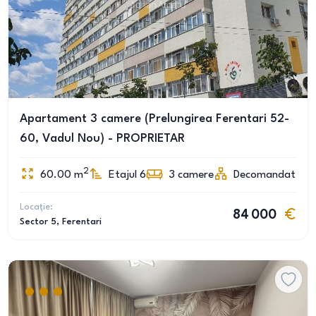
Apartament 3 camere (Prelungirea Ferentari 52-
60, Vadul Nou) - PROPRIETAR
2
60.00
m
Etajul 6
3
camere
Decomandat
Locație:
84 000
Sector 5
, Ferentari