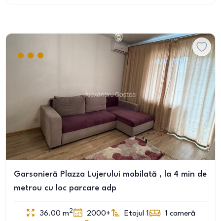
Garsonieră Plazza Lujerului mobilată , la 4 min de
metrou cu loc parcare adp
2
36.00
m
2000+
Etajul 1
1
cameră