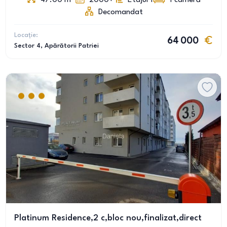
47.00
m
2000+
Etajul 1
1
cameră
Decomandat
Locație:
64 000
Sector 4
, Apărătorii Patriei
Platinum Residence,2 c,bloc nou,finalizat,direct