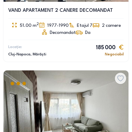
VAND APARTAMENT 2 CANERE DECOMANDAT
2
51.00
m
1977-1990
Etajul 7
2
camere
Decomandat
Da
Locație:
185 000
Cluj-Napoca
, Mărăști
Negociabil