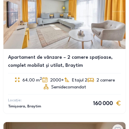
Apartament de vânzare – 2 camere spațioase,
complet mobilat și utilat, Braytim
2
64.00
m
2000+
Etajul 2
2
camere
Semidecomandat
Locație:
160 000
Timișoara
, Braytim