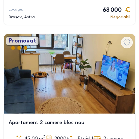
Locație:
68 000
Brașov
, Astra
Negociabil
Promovat
Apartament 2 camere bloc nou
2
45.00
m
2000+
Etajul 1
2
camere