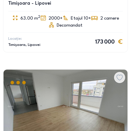
Timișoara - Lipovei
2
63.00
m
2000+
Etajul 10+
2
camere
Decomandat
Locație:
173 000
Timișoara
, Lipovei