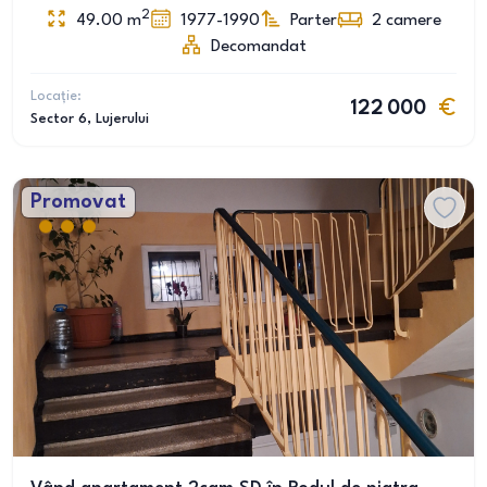
2
49.00
m
1977-1990
Parter
2
camere
Decomandat
Locație:
122 000
Sector 6
, Lujerului
Promovat