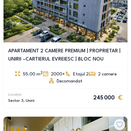
APARTAMENT 2 CAMERE PREMIUM | PROPRIETAR |
UNIRII –CARTIERUL EVREIESC | BLOC NOU
2
55.00
m
2000+
Etajul 2
2
camere
Decomandat
Locație:
245 000
Sector 3
, Unirii