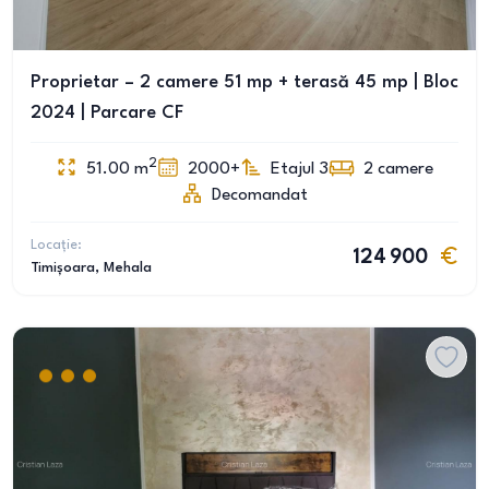
Proprietar – 2 camere 51 mp + terasă 45 mp | Bloc
2024 | Parcare CF
2
51.00
m
2000+
Etajul 3
2
camere
Decomandat
Locație:
124 900
Timișoara
, Mehala