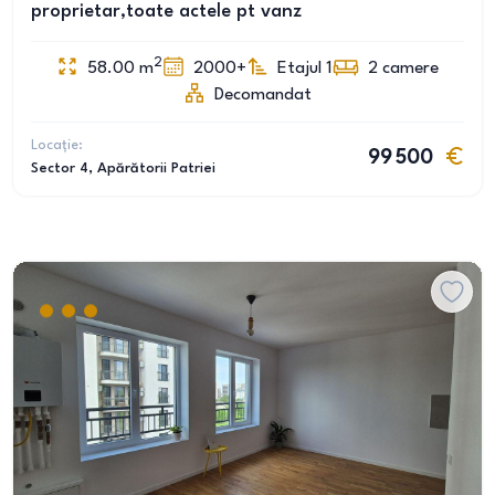
proprietar,toate actele pt vanz
2
58.00
m
2000+
Etajul 1
2
camere
Decomandat
Locație:
99 500
Sector 4
, Apărătorii Patriei