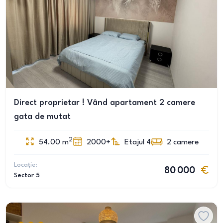
Direct proprietar ! Vând apartament 2 camere
gata de mutat
2
54.00
m
2000+
Etajul 4
2
camere
Locație:
80 000
Sector 5