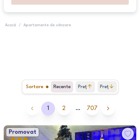
Acasă
/
Apartamente de vânzare
Sortare
Recente
Preț
Preț
crescător
descrescător
1
2
…
707
Promovat