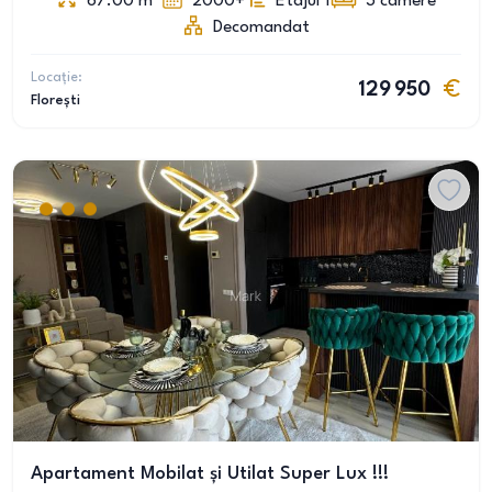
67.00
m
2000+
Etajul 1
3
camere
Decomandat
Locație:
129 950
Florești
Apartament Mobilat și Utilat Super Lux !!!