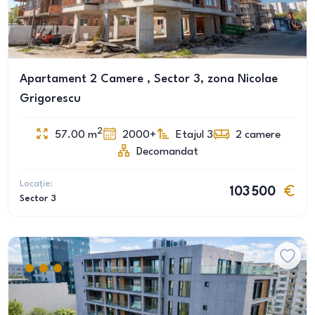
Apartament 2 Camere , Sector 3, zona Nicolae
Grigorescu
2
57.00
m
2000+
Etajul 3
2
camere
Decomandat
Locație:
103 500
Sector 3