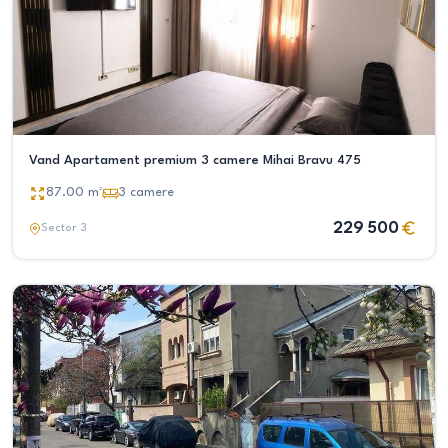
Vand Apartament premium 3 camere Mihai Bravu 475
87.00
m²
3
camere
229 500
Sector 3