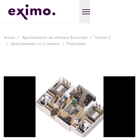
Acasă
/
Apartamente de vânzare București
/
Sector 3
/
Apartamente cu 3 camere
/
Proprietar