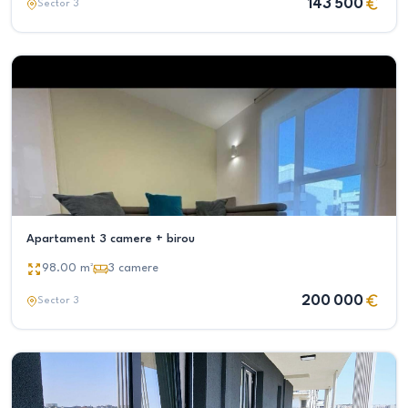
143 500
Sector 3
Apartament 3 camere + birou
98.00
m²
3
camere
200 000
Sector 3