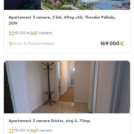
Apartament 3 camere, 2 băi, 69mp utili, Theodor Pallady,
2019
69.00
m²
3
camere
169 000
Sector 3
, Theodor Pallady
Apartament 3 camere Dristor, etaj 4, 70mp
70.00
m²
3
camere