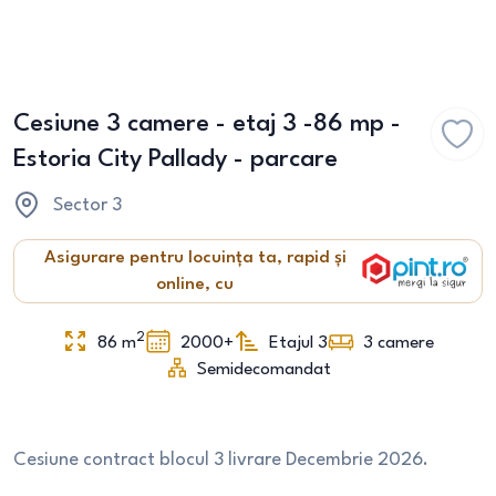
Cesiune 3 camere - etaj 3 -86 mp -
Estoria City Pallady - parcare
Sector 3
Asigurare pentru locuința ta, rapid și
online, cu
2
86
m
2000+
Etajul 3
3
camere
Semidecomandat
Cesiune contract blocul 3 livrare Decembrie 2026.