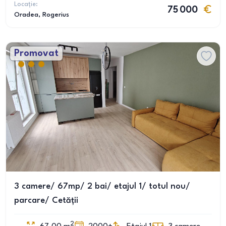
Locație:
75 000
Oradea
, Rogerius
Promovat
3 camere/ 67mp/ 2 bai/ etajul 1/ totul nou/
parcare/ Cetății
2