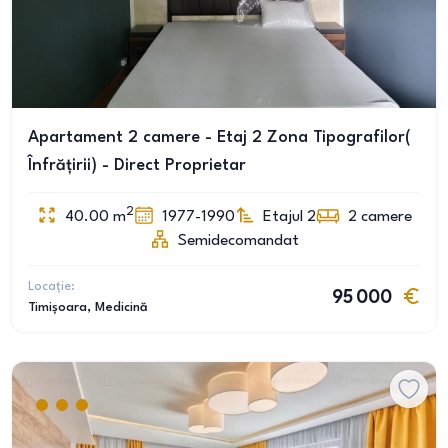
Apartament 2 camere - Etaj 2 Zona Tipografilor(
Înfrățirii) - Direct Proprietar
2
40.00
m
1977-1990
Etajul 2
2
camere
Semidecomandat
Locație:
95 000
Timișoara
, Medicină