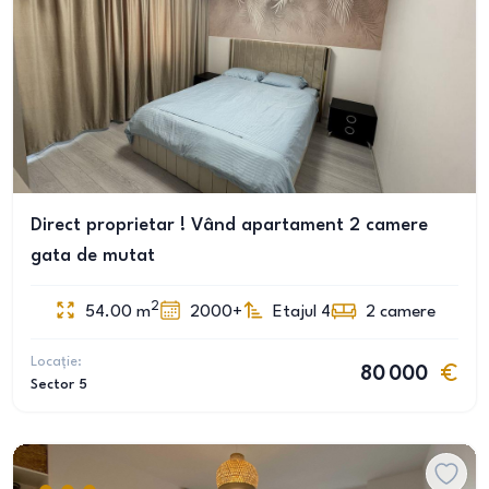
Direct proprietar ! Vând apartament 2 camere
gata de mutat
2
54.00
m
2000+
Etajul 4
2
camere
Locație:
80 000
Sector 5