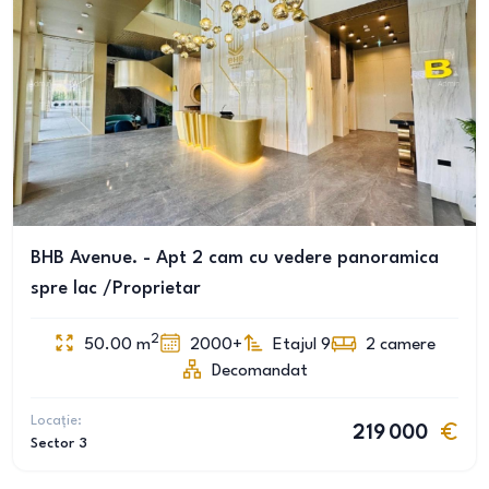
BHB Avenue. - Apt 2 cam cu vedere panoramica
spre lac /Proprietar
2
50.00
m
2000+
Etajul 9
2
camere
Decomandat
Locație:
219 000
Sector 3