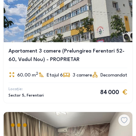
Apartament 3 camere (Prelungirea Ferentari 52-
60, Vadul Nou) - PROPRIETAR
2
60.00
m
Etajul 6
3
camere
Decomandat
Locație:
84 000
Sector 5
, Ferentari