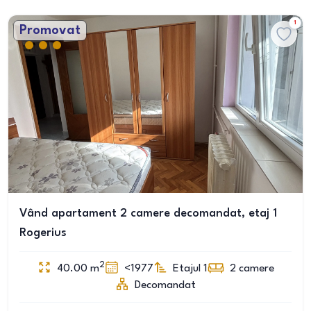
1
Promovat
Vând apartament 2 camere decomandat, etaj 1
Rogerius
2
40.00
m
<1977
Etajul 1
2
camere
Decomandat