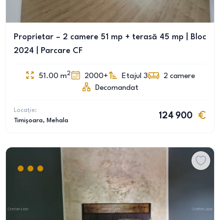
Proprietar – 2 camere 51 mp + terasă 45 mp | Bloc
2024 | Parcare CF
2
51.00
m
2000+
Etajul 3
2
camere
Decomandat
Locație:
124 900
Timișoara
, Mehala