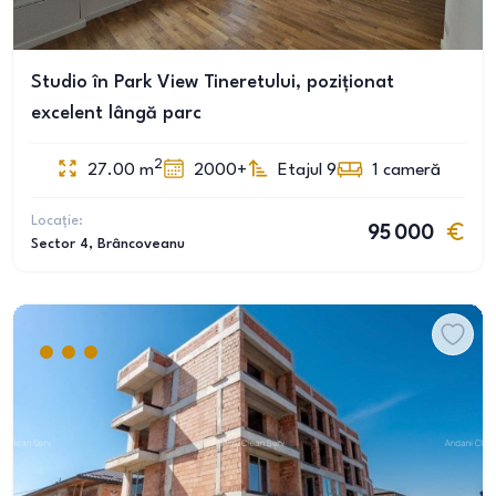
Studio în Park View Tineretului, poziționat
excelent lângă parc
2
27.00
m
2000+
Etajul 9
1
cameră
Locație:
95 000
Sector 4
, Brâncoveanu