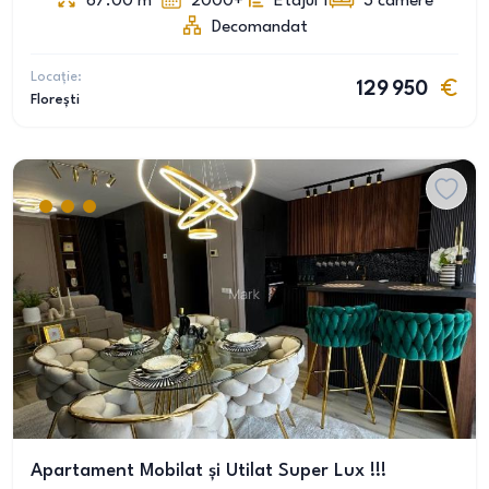
67.00
m
2000+
Etajul 1
3
camere
Decomandat
Locație:
129 950
Florești
Apartament Mobilat și Utilat Super Lux !!!