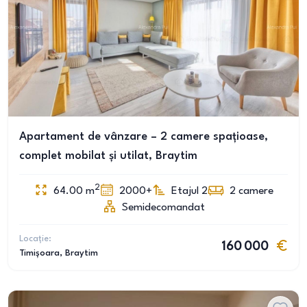
Apartament de vânzare – 2 camere spațioase,
complet mobilat și utilat, Braytim
2
64.00
m
2000+
Etajul 2
2
camere
Semidecomandat
Locație:
160 000
Timișoara
, Braytim