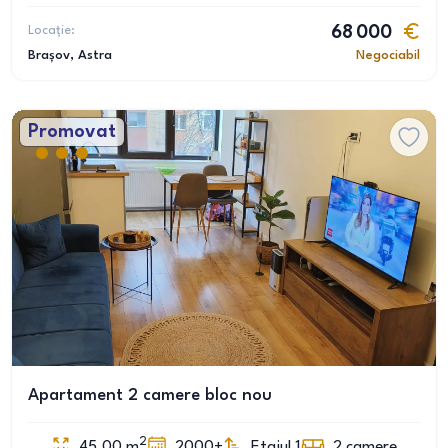
Locație:
68 000
Brașov
, Astra
Negociabil
Promovat
Apartament 2 camere bloc nou
2
45.00
m
2000+
Etajul 1
2
camere