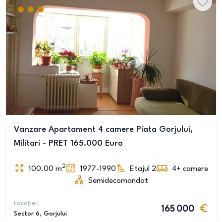
Vanzare Apartament 4 camere Piata Gorjului,
Militari - PRET 165.000 Euro
2
100.00
m
1977-1990
Etajul 2
4+
camere
Semidecomandat
Locație:
165 000
Sector 6
, Gorjului