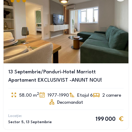
13 Septembrie/Panduri-Hotel Marriott
Apartament EXCLUSIVIST -ANUNT NOU!
2
58.00
m
1977-1990
Etajul 6
2
camere
Decomandat
Locație:
199 000
Sector 5
, 13 Septembrie