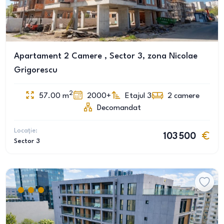
Apartament 2 Camere , Sector 3, zona Nicolae
Grigorescu
2
57.00
m
2000+
Etajul 3
2
camere
Decomandat
Locație:
103 500
Sector 3