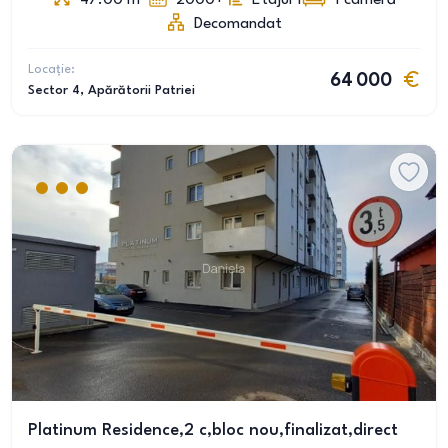
47.00
m
2000+
Etajul 1
1
cameră
Decomandat
Locație:
64 000
Sector 4
, Apărătorii Patriei
Platinum Residence,2 c,bloc nou,finalizat,direct