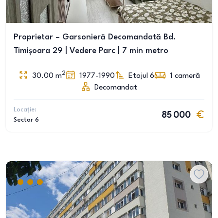
Proprietar – Garsonieră Decomandată Bd.
Timișoara 29 | Vedere Parc | 7 min metro
2
30.00
m
1977-1990
Etajul 6
1
cameră
Decomandat
Locație:
85 000
Sector 6