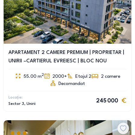
APARTAMENT 2 CAMERE PREMIUM | PROPRIETAR |
UNIRII –CARTIERUL EVREIESC | BLOC NOU
2
55.00
m
2000+
Etajul 2
2
camere
Decomandat
Locație:
245 000
Sector 3
, Unirii