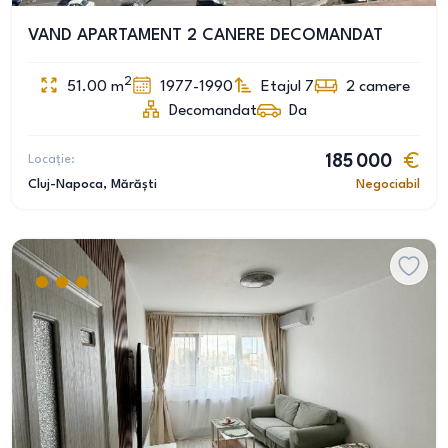
VAND APARTAMENT 2 CANERE DECOMANDAT
2
51.00
m
1977-1990
Etajul 7
2
camere
Decomandat
Da
Locație:
185 000
Cluj-Napoca
, Mărăști
Negociabil