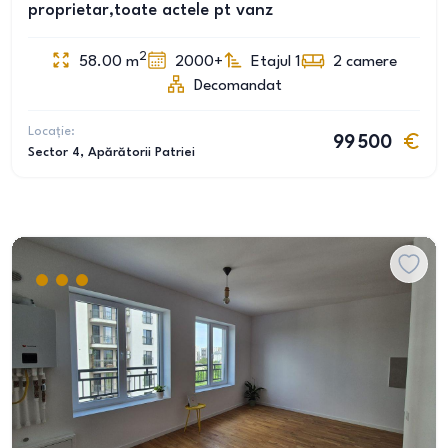
proprietar,toate actele pt vanz
2
58.00
m
2000+
Etajul 1
2
camere
Decomandat
Locație:
99 500
Sector 4
, Apărătorii Patriei