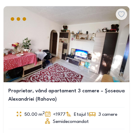
Proprietar, vând apartament 3 camere – Șoseaua
Alexandriei (Rahova)
2
50.00
m
<1977
Etajul 1
3
camere
Semidecomandat