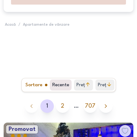
Acasă
/
Apartamente de vânzare
Sortare
Recente
Preț
Preț
crescător
descrescător
1
2
…
707
Promovat