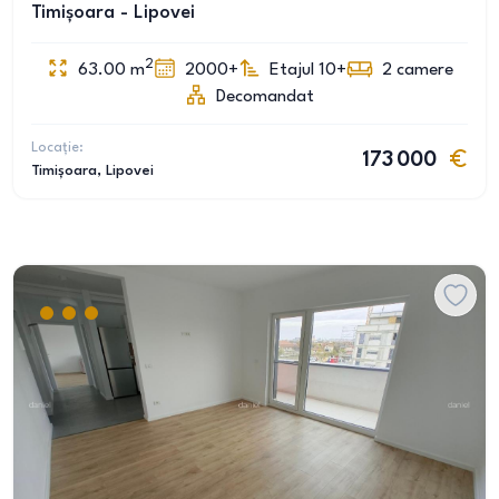
Timișoara - Lipovei
2
63.00
m
2000+
Etajul 10+
2
camere
Decomandat
Locație:
173 000
Timișoara
, Lipovei