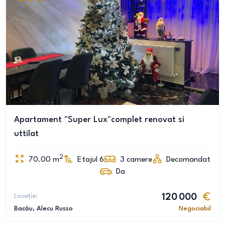
Apartament "Super Lux"complet renovat si
uttilat
2
70.00
m
Etajul 6
3
camere
Decomandat
Da
Locație:
120 000
Bacău
, Alecu Russo
Negociabil