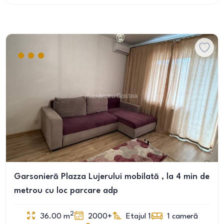
Garsonieră Plazza Lujerului mobilată , la 4 min de
metrou cu loc parcare adp
2
36.00
m
2000+
Etajul 1
1
cameră