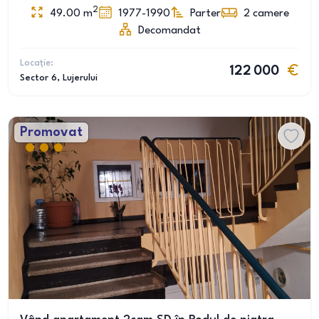
2
49.00
m
1977-1990
Parter
2
camere
Decomandat
Locație:
122 000
Sector 6
, Lujerului
Promovat