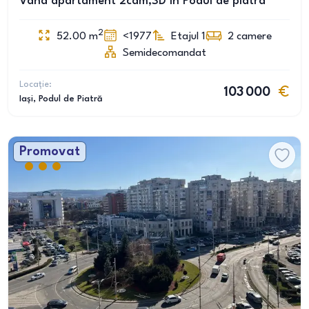
Vând apartament 2cam,SD în Podul de piatra
2
52.00
m
<1977
Etajul 1
2
camere
Semidecomandat
Locație:
103 000
Iași
, Podul de Piatră
Promovat