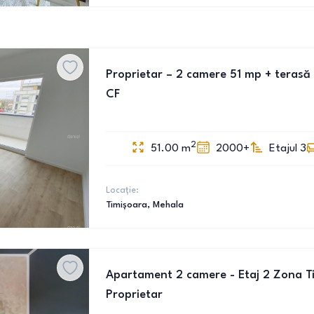
Proprietar – 2 camere 51 mp + terasă 
CF
2
51.00
m
2000+
Etajul 3
Locație:
Timișoara
, Mehala
Apartament 2 camere - Etaj 2 Zona Tipo
Proprietar