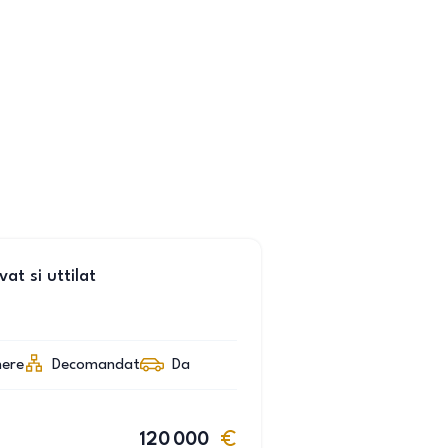
t si uttilat
ere
Decomandat
Da
120 000