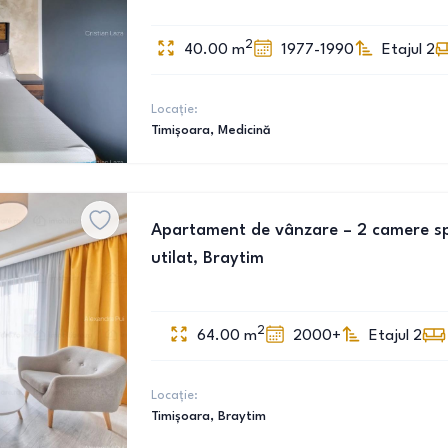
2
40.00
m
1977-1990
Etajul 2
Locație:
Timișoara
, Medicină
Apartament de vânzare – 2 camere spa
utilat, Braytim
2
64.00
m
2000+
Etajul 2
Locație:
Timișoara
, Braytim