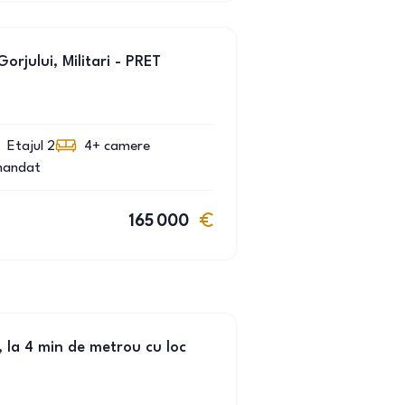
rjului, Militari - PRET
Etajul 2
4+
camere
mandat
165 000
, la 4 min de metrou cu loc