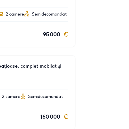
2
camere
Semidecomandat
95 000
țioase, complet mobilat și
2
camere
Semidecomandat
160 000