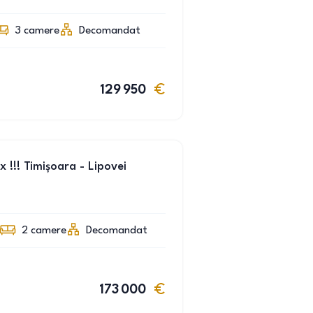
3
camere
Decomandat
129 950
 !!! Timișoara - Lipovei
2
camere
Decomandat
173 000