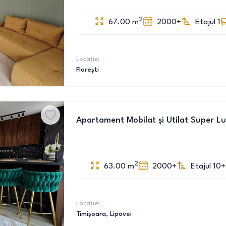
2
67.00
m
2000+
Etajul 1
Locație:
Florești
Apartament Mobilat și Utilat Super Lux
2
63.00
m
2000+
Etajul 10+
Locație:
Timișoara
, Lipovei