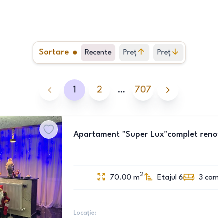
Sortare
Recente
Preț
Preț
crescător
descrescător
1
2
…
707
Apartament "Super Lux"complet renova
2
70.00
m
Etajul 6
3
cam
Locație: