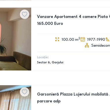
Vanzare Apartament 4 camere Piata Go
165.000 Euro
2
100.00
m
1977-1990
Semideco
Locație:
Sector 6
, Gorjului
Garsonieră Plazza Lujerului mobilată 
parcare adp