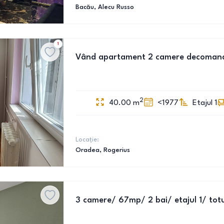
Bacău
, Alecu Russo
1
Vând apartament 2 camere decomanda
2
40.00
m
<1977
Etajul 1
Locație:
Oradea
, Rogerius
3 camere/ 67mp/ 2 bai/ etajul 1/ totu