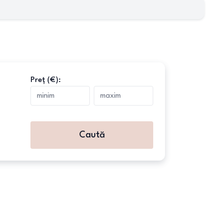
Preț (€):
Caută