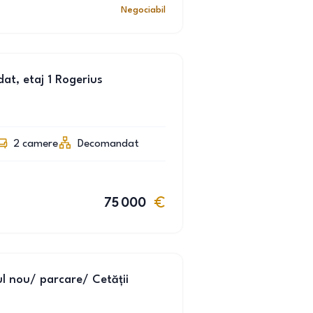
Negociabil
t, etaj 1 Rogerius
2
camere
Decomandat
75 000
l nou/ parcare/ Cetății