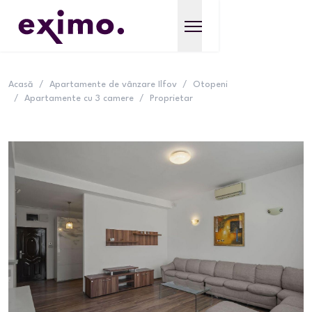
Acasă
/
Apartamente de vânzare Ilfov
/
Otopeni
/
Apartamente cu 3 camere
/
Proprietar