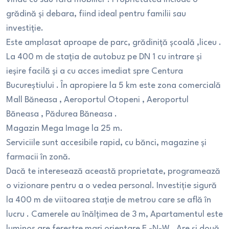
grădină și debara, fiind ideal pentru familii sau
investiție.
Este amplasat aproape de parc, grădiniță școală ,liceu .
La 400 m de stația de autobuz pe DN 1 cu intrare și
ieșire facilă și a cu acces imediat spre Centura
Bucureștiului . În apropiere la 5 km este zona comercială
Mall Băneasa , Aeroportul Otopeni , Aeroportul
Băneasa , Pădurea Băneasa .
Magazin Mega Image la 25 m.
Serviciile sunt accesibile rapid, cu bănci, magazine și
farmacii în zonă.
Dacă te interesează această proprietate, programează
o vizionare pentru a o vedea personal. Investiție sigură
la 400 m de viitoarea stație de metrou care se află în
lucru . Camerele au înălțimea de 3 m, Apartamentul este
luminos are ferestre mari orientare E -N-W . Are și două