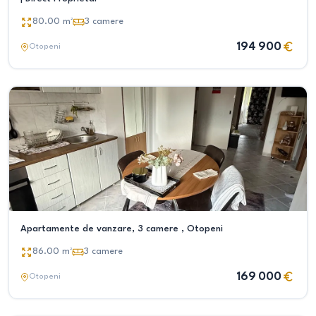
80.00
m²
3
camere
194 900
Otopeni
Apartamente de vanzare, 3 camere , Otopeni
86.00
m²
3
camere
169 000
Otopeni