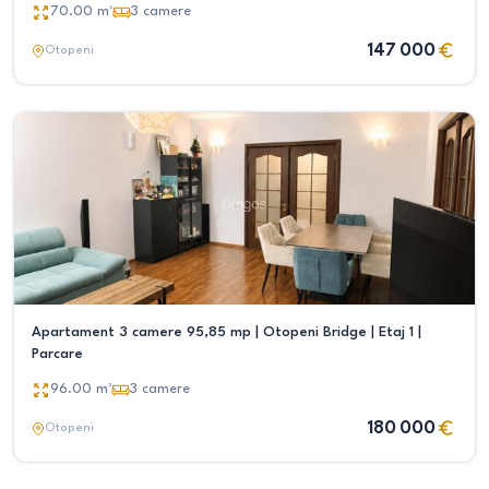
70.00
m²
3
camere
147 000
Otopeni
Apartament 3 camere 95,85 mp | Otopeni Bridge | Etaj 1 |
Parcare
96.00
m²
3
camere
180 000
Otopeni