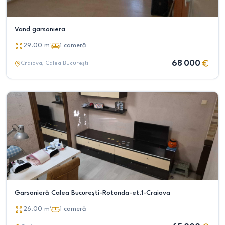
Vand garsoniera
29.00
m²
1
cameră
68 000
Craiova
, Calea București
Garsonieră Calea București-Rotonda-et.1-Craiova
26.00
m²
1
cameră