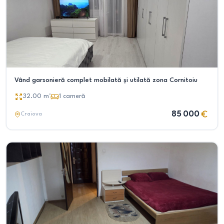
Vând garsonieră complet mobilată și utilată zona Cornitoiu
32.00
m²
1
cameră
85 000
Craiova