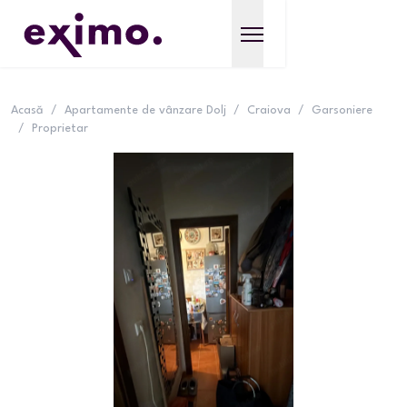
Acasă
/
Apartamente de vânzare Dolj
/
Craiova
/
Garsoniere
/
Proprietar