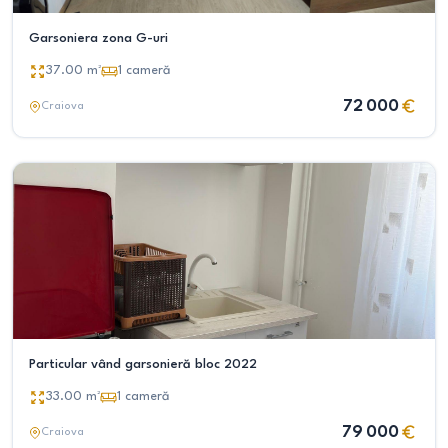
Garsoniera zona G-uri
37.00
m²
1
cameră
72 000
Craiova
Particular vând garsonieră bloc 2022
33.00
m²
1
cameră
79 000
Craiova