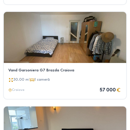
Vand Garsoniera G7 Brazda Craiova
30.00
m²
1
cameră
57 000
Craiova