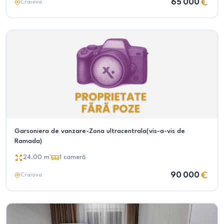
65 000
Craiova
Garsoniera de vanzare-Zona ultracentrala(vis-a-vis de
Ramada)
24.00
m²
1
cameră
90 000
Craiova