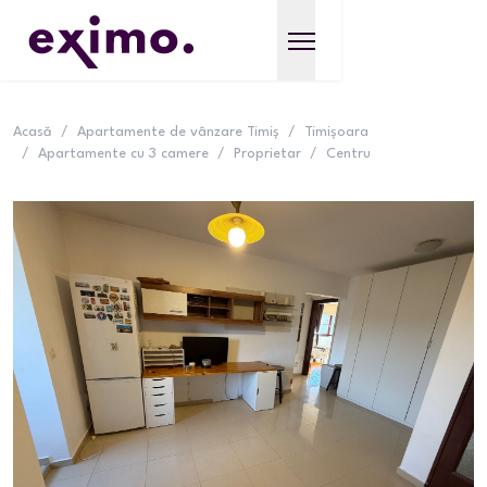
Acasă
/
Apartamente de vânzare Timiș
/
Timișoara
/
Apartamente cu 3 camere
/
Proprietar
/
Centru