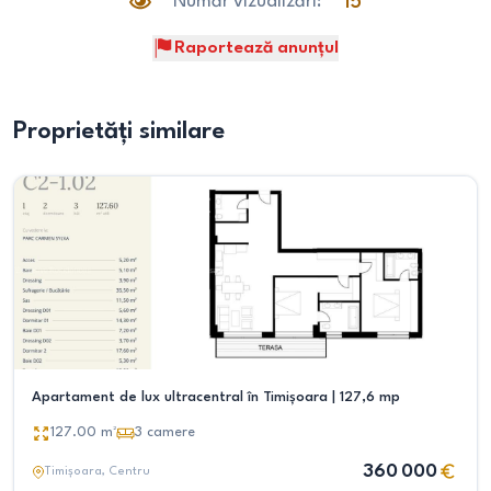
Număr vizualizări:
15
Raportează anunțul
Proprietăți similare
Apartament de lux ultracentral în Timișoara | 127,6 mp
127.00
m²
3
camere
360 000
Timișoara
, Centru