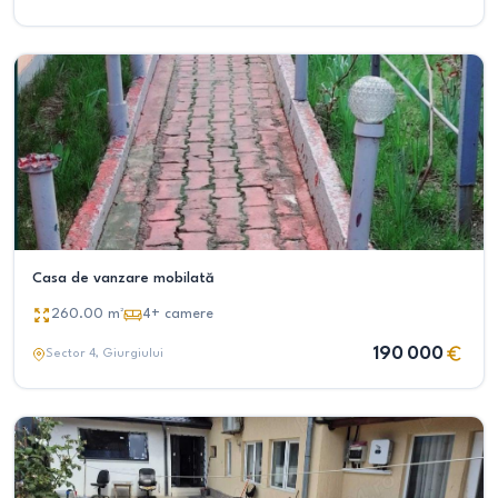
Casa de vanzare mobilată
260.00
m²
4+
camere
190 000
Sector 4
, Giurgiului