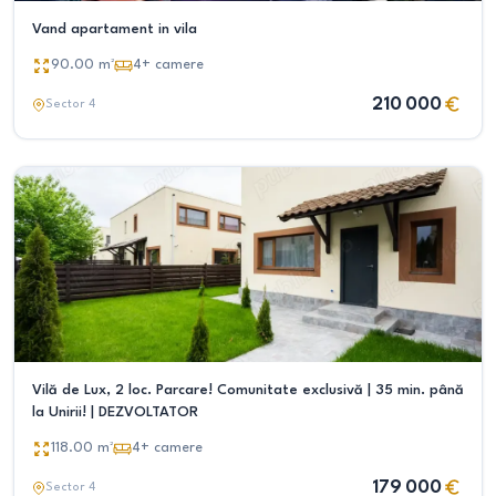
Vand apartament in vila
90.00
m²
4+
camere
210 000
Sector 4
Vilă de Lux, 2 loc. Parcare! Comunitate exclusivă | 35 min. până
la Unirii! | DEZVOLTATOR
118.00
m²
4+
camere
179 000
Sector 4