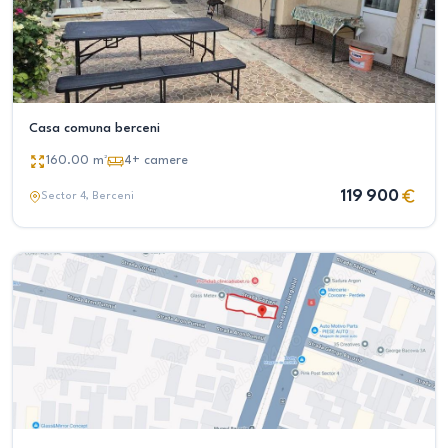
Casa comuna berceni
160.00
m²
4+
camere
119 900
Sector 4
, Berceni