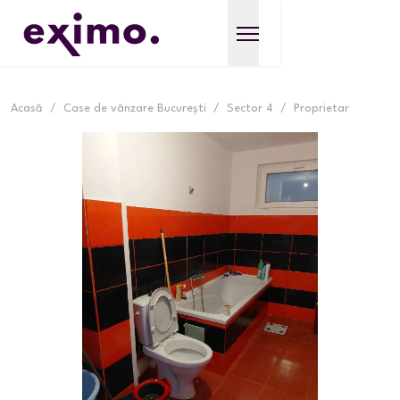
Acasă
/
Case de vânzare București
/
Sector 4
/
Proprietar