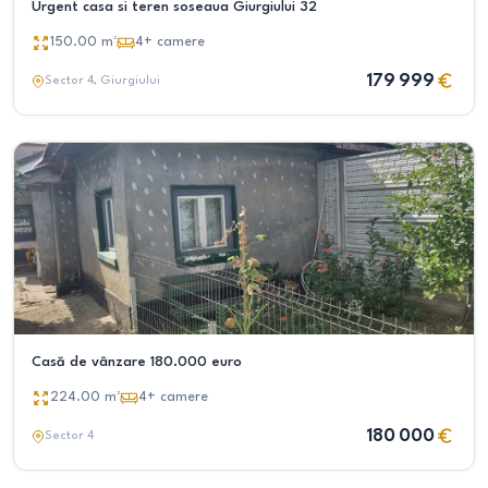
Urgent casa si teren soseaua Giurgiului 32
150.00
m²
4+
camere
179 999
Sector 4
, Giurgiului
Casă de vânzare 180.000 euro
224.00
m²
4+
camere
180 000
Sector 4