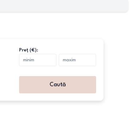
Preț (€):
Caută