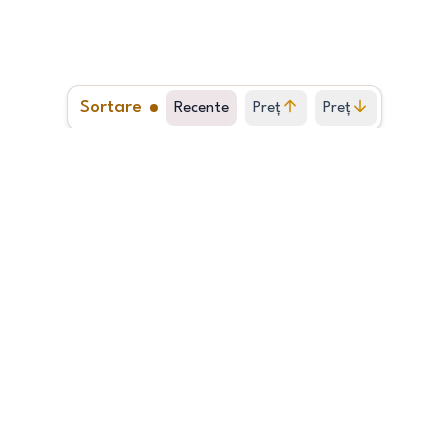
Sortare
Recente
Preț
Preț
crescător
descrescător
1
2
…
678
Vând apartament 2cam,SD în Podul d
2
52.00
m
<1977
Etajul 1
Locație: