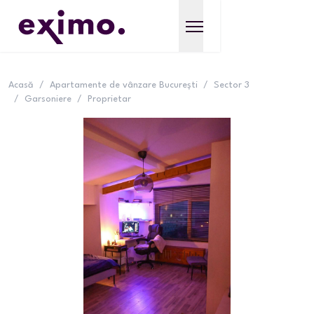
Acasă
/
Apartamente de vânzare București
/
Sector 3
/
Garsoniere
/
Proprietar