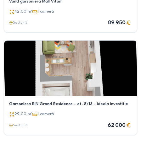
Vand garsoniera Mall Vitan
42.00
m²
1
cameră
89 950
Sector 3
Garsoniera RIN Grand Residence - et. 8/13 - ideala investitie
29.00
m²
1
cameră
62 000
Sector 3