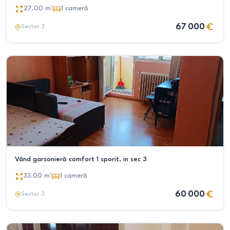
27.00
m²
1
cameră
67 000
Sector 3
Vând garsonieră comfort 1 sporit, in sec 3
33.00
m²
1
cameră
60 000
Sector 3