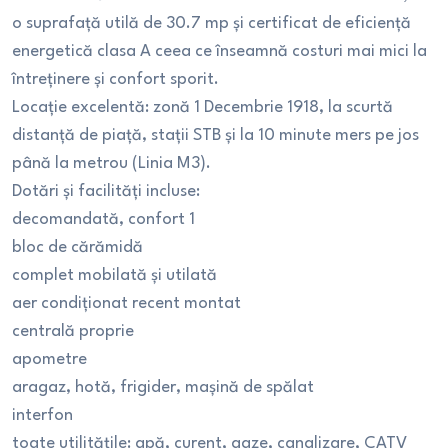
o suprafață utilă de 30.7 mp și certificat de eficiență
energetică clasa A ceea ce înseamnă costuri mai mici la
întreținere și confort sporit.
Locație excelentă: zonă 1 Decembrie 1918, la scurtă
distanță de piață, stații STB și la 10 minute mers pe jos
până la metrou (Linia M3).
Dotări și facilități incluse:
decomandată, confort 1
bloc de cărămidă
complet mobilată și utilată
aer condiționat recent montat
centrală proprie
apometre
aragaz, hotă, frigider, mașină de spălat
interfon
toate utilitățile: apă, curent, gaze, canalizare, CATV