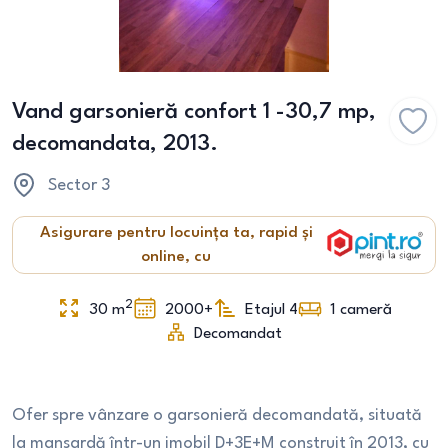
Vand garsonieră confort 1 -30,7 mp,
decomandata, 2013.
Sector 3
Asigurare pentru locuința ta, rapid și
online, cu
2
30
m
2000+
Etajul 4
1
cameră
Decomandat
Ofer spre vânzare o garsonieră decomandată, situată
la mansardă într-un imobil D+3E+M construit în 2013, cu