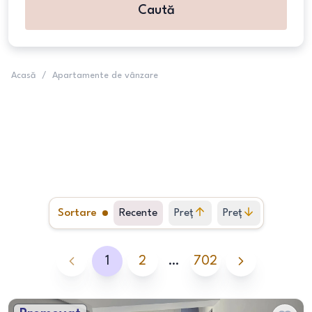
Caută
Acasă
/
Apartamente de vânzare
Sortare
Recente
Preț
Preț
crescător
descrescător
1
2
…
702