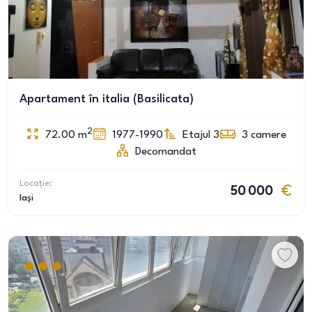
Apartament în italia (Basilicata)
2
72.00
m
1977-1990
Etajul 3
3
camere
Decomandat
Locație:
50 000
Iași