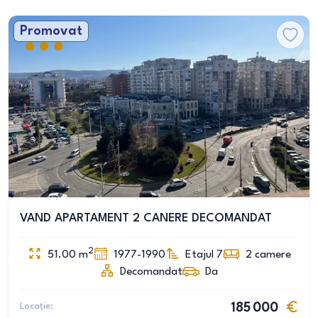
Promovat
VAND APARTAMENT 2 CANERE DECOMANDAT
2
51.00
m
1977-1990
Etajul 7
2
camere
Decomandat
Da
Locație:
185 000