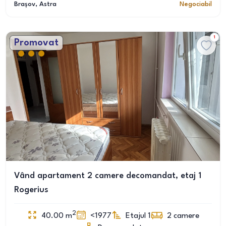
Brașov
, Astra
Negociabil
1
Promovat
Vând apartament 2 camere decomandat, etaj 1
Rogerius
2
40.00
m
<1977
Etajul 1
2
camere