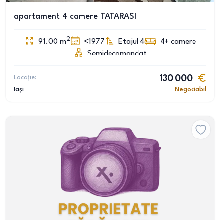
apartament 4 camere TATARASI
2
91.00
m
<1977
Etajul 4
4+
camere
Semidecomandat
Locație:
130 000
Iași
Negociabil