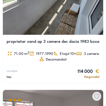
proprietar vand ap 3 camere dec dacia 1983 boxa
2
71.00
m
1977-1990
Etajul 10+
3
camere
Decomandat
Locație:
114 000
Iași
Negociabil