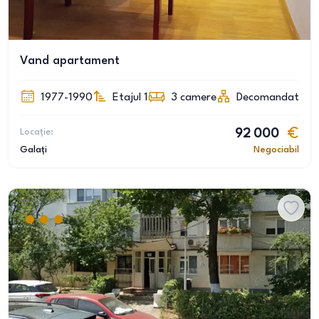
Vand apartament
1977-1990
Etajul 1
3
camere
Decomandat
Locație:
92 000
Galați
Negociabil