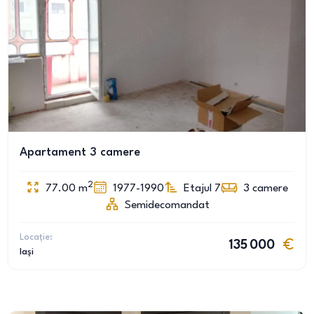
Apartament 3 camere
2
77.00
m
1977-1990
Etajul 7
3
camere
Semidecomandat
Locație:
135 000
Iași