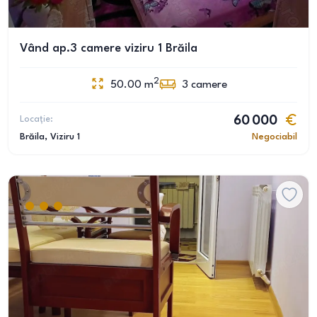
Vând ap.3 camere viziru 1 Brăila
2
50.00
m
3
camere
Locație:
60 000
Brăila
, Viziru 1
Negociabil