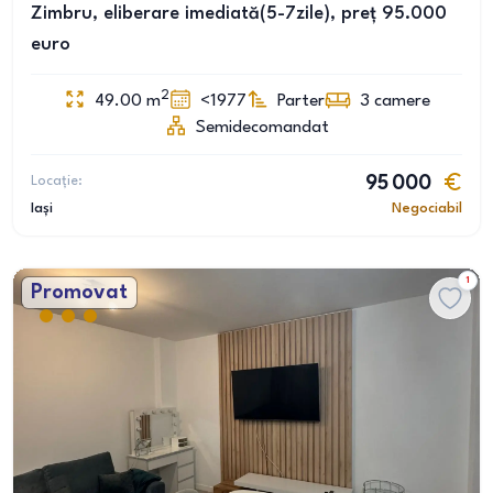
Zimbru, eliberare imediată(5-7zile), preț 95.000
euro
2
49.00
m
<1977
Parter
3
camere
Semidecomandat
Locație:
95 000
Iași
Negociabil
1
Promovat