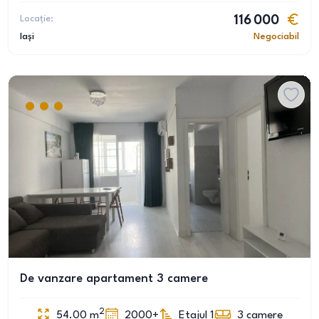
Locație:
116 000
Iași
Negociabil
De vanzare apartament 3 camere
2
54.00
m
2000+
Etajul 1
3
camere