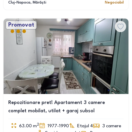
Cluj-Napoca
, Mărăști
Negociabil
Promovat
Repozitionare pret! Apartament 3 camere
complet mobilat, utilat + garaj subsol
2
63.00
m
1977-1990
Etajul 4
3
camere