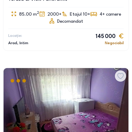
2
85.00
m
2000+
Etajul 10+
4+
camere
Decomandat
Locație:
145 000
Arad
, Intim
Negociabil