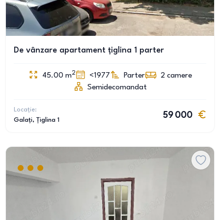
De vânzare apartament țiglina 1 parter
2
45.00
m
<1977
Parter
2
camere
Semidecomandat
Locație:
59 000
Galați
, Țiglina 1