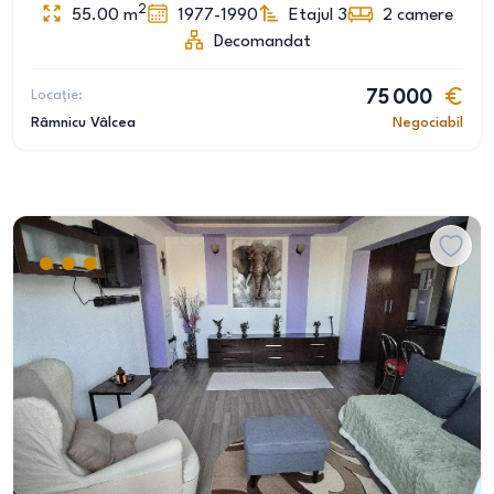
2
55.00
m
1977-1990
Etajul 3
2
camere
Decomandat
Locație:
75 000
Râmnicu Vâlcea
Negociabil