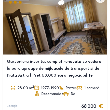
Garsoniera însorita, complet renovata cu vedere
la parc aproape de mijloacele de transport si de
Piata Astra ! Pret 68.000 euro negociabil Tel
2
28.00
m
1977-1990
Parter
1
cameră
Decomandat
Da
Locație:
68 000