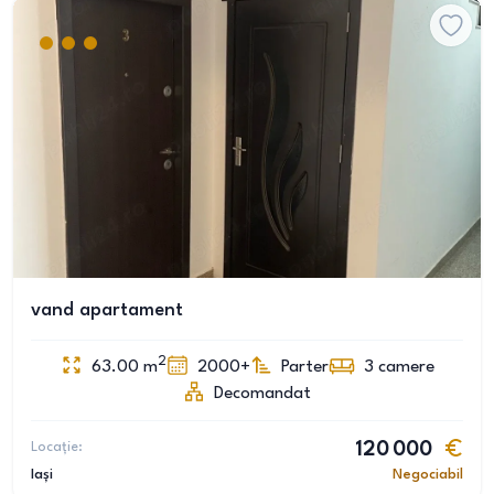
vand apartament
2
63.00
m
2000+
Parter
3
camere
Decomandat
Locație:
120 000
Iași
Negociabil