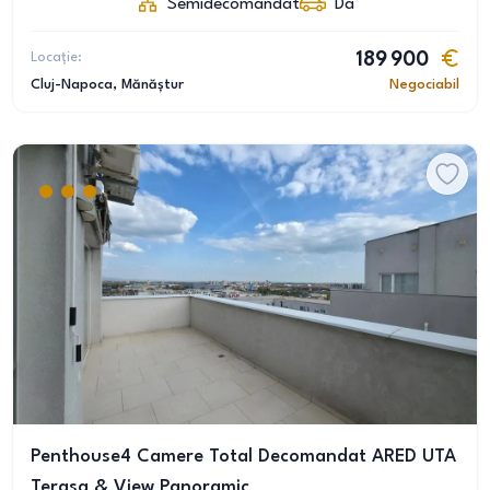
Semidecomandat
Da
Locație:
189 900
Cluj-Napoca
, Mănăștur
Negociabil
Penthouse4 Camere Total Decomandat ARED UTA
Terasa & View Panoramic