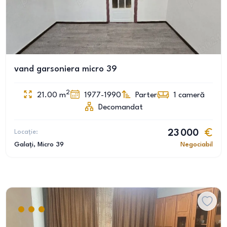
vand garsoniera micro 39
2
21.00
m
1977-1990
Parter
1
cameră
Decomandat
Locație:
23 000
Galați
, Micro 39
Negociabil