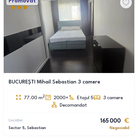
Promovat
BUCUREȘTI Mihail Sebastian 3 camere
2
77.00
m
2000+
Etajul 5
3
camere
Decomandat
Locație:
165 000
Sector 5
, Sebastian
Negociabil