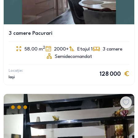
3 camere Pacurari
2
58.00
m
2000+
Etajul 1
3
camere
Semidecomandat
Locație:
128 000
Iași