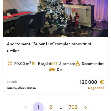
Apartament "Super Lux"complet renovat si
uttilat
2
70.00
m
Etajul 6
3
camere
Decomandat
Da
Locație:
120 000
Bacău
, Alecu Russo
Negociabil
1
2
…
702