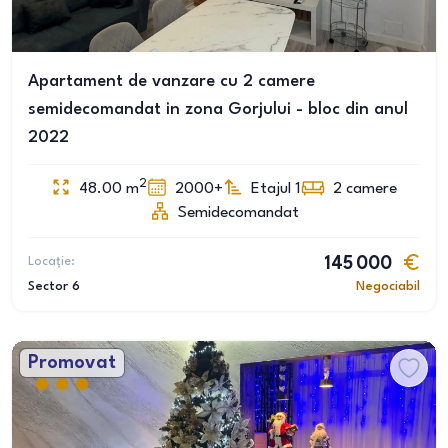
Apartament de vanzare cu 2 camere
semidecomandat in zona Gorjului - bloc din anul
2022
2
48.00
m
2000+
Etajul 1
2
camere
Semidecomandat
Locație:
145 000
Sector 6
Negociabil
Promovat