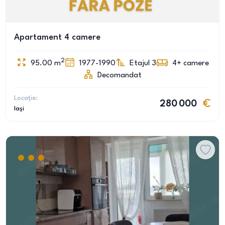
Apartament 4 camere
2
95.00
m
1977-1990
Etajul 3
4+
camere
Decomandat
Locație:
280 000
Iași