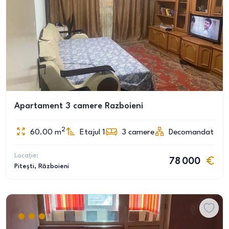
Apartament 3 camere Razboieni
2
60.00
m
Etajul 1
3
camere
Decomandat
Locație:
78 000
Pitești
, Războieni