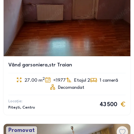
Vând garsoniera,str Traian
2
27.00
m
<1977
Etajul 2
1
cameră
Decomandat
Locație:
43 500
Pitești
, Centru
Promovat