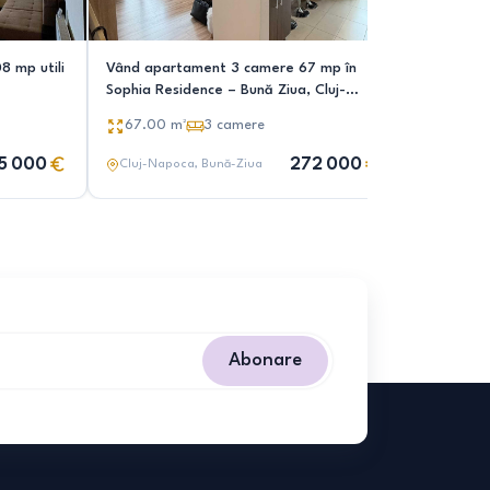
8 mp utili
Vând apartament 3 camere 67 mp în
Apartamen
Sophia Residence – Bună Ziua, Cluj-
mp utili +
Napoca
67.00
m²
3
camere
78.00
5 000
272 000
Cluj-Napoca
, Bună-Ziua
Cluj-Nap
Abonare