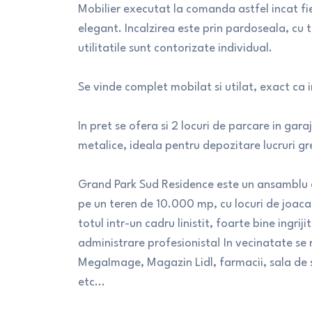
Mobilier executat la comanda astfel incat fi
elegant. Incalzirea este prin pardoseala, cu 
utilitatile sunt contorizate individual.
Se vinde complet mobilat si utilat, exact ca i
In pret se ofera si 2 locuri de parcare in gara
metalice, ideala pentru depozitare lucruri g
Grand Park Sud Residence este un ansamblu 
pe un teren de 10.000 mp, cu locuri de joaca
totul intr-un cadru linistit, foarte bine ingrij
administrare profesionista! In vecinatate se 
MegaImage, Magazin Lidl, farmacii, sala de s
etc...