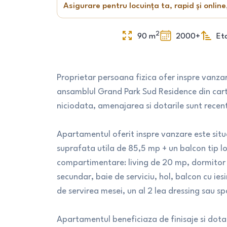
Asigurare pentru locuința ta, rapid și online
2
90
m
2000+
Eta
Proprietar persoana fizica ofer inspre vanz
ansamblul Grand Park Sud Residence din cart
niciodata, amenajarea si dotarile sunt recent
Apartamentul oferit inspre vanzare este situat
suprafata utila de 85,5 mp + un balcon tip l
compartimentare: living de 20 mp, dormitor 
secundar, baie de serviciu, hol, balcon cu ie
de servirea mesei, un al 2 lea dressing sau s
Apartamentul beneficiaza de finisaje si dota