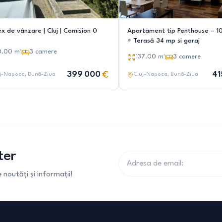
x de vânzare | Cluj | Comision 0
Apartament tip Penthouse – 10
+ Terasă 34 mp si garaj
0.00
m²
3
camere
137.00
m²
3
camere
399 000
41
j-Napoca
, Bună-Ziua
Cluj-Napoca
, Bună-Ziua
ter
noutăți și informații!