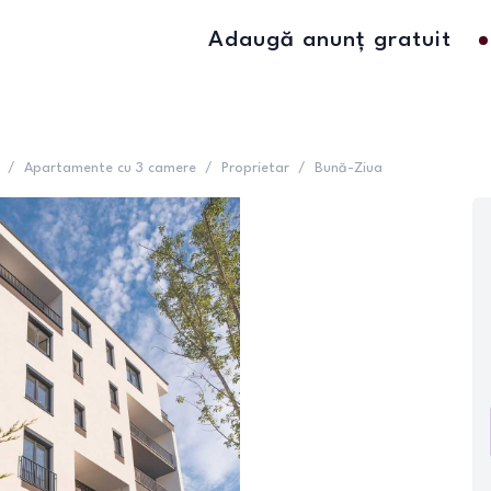
Adaugă anunț gratuit
/
Apartamente cu 3 camere
/
Proprietar
/
Bună-Ziua