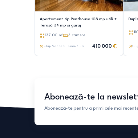
Apartament tip Penthouse 108 mp utili +
Duple
Terasă 34 mp si garaj
11
137.00
m²
3
camere
410 000
Cluj-Napoca
, Bună-Ziua
Clu
Abonează-te la newslet
Abonează-te pentru a primi cele mai recente 