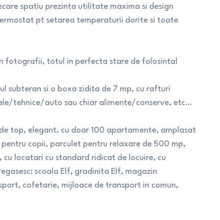
ecare spatiu prezinta utilitate maxima si design
termostat pt setarea temperaturii dorite si toate
n fotografii, totul in perfecta stare de folosinta!
jul subteran si o boxa zidita de 7 mp, cu rafturi
rele/tehnice/auto sau chiar alimente/conserve, etc...
de top, elegant, cu doar 100 apartamente, amplasat
 pentru copii, parculet pentru relaxare de 500 mp,
it, cu locatari cu standard ridicat de locuire, cu
regasesc: scoala Elf, gradinita Elf, magazin
port, cofetarie, mijloace de transport in comun,