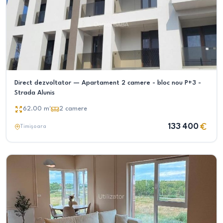
Direct dezvoltator — Apartament 2 camere - bloc nou P+3 -
Strada Alunis
62.00
m²
2
camere
133 400
Timișoara