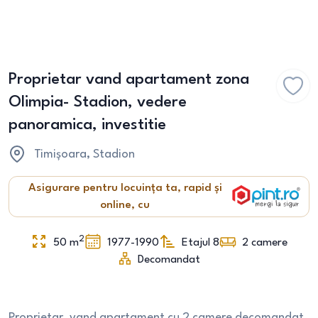
Proprietar vand apartament zona
Olimpia- Stadion, vedere
panoramica, investitie
Timișoara
, Stadion
Asigurare pentru locuința ta, rapid și
online, cu
2
50
m
1977-1990
Etajul 8
2
camere
Decomandat
Proprietar, vand apartament cu 2 camere decomandat,