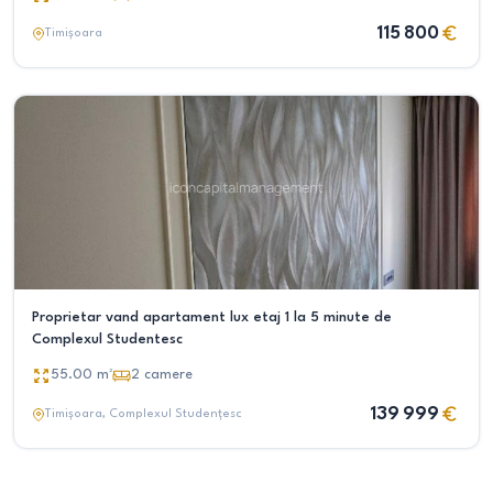
115 800
Timișoara
Proprietar vand apartament lux etaj 1 la 5 minute de
Complexul Studentesc
55.00
m²
2
camere
139 999
Timișoara
, Complexul Studențesc