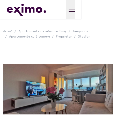
Acasă
/
Apartamente de vânzare Timiș
/
Timișoara
/
Apartamente cu 2 camere
/
Proprietar
/
Stadion