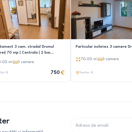
tament 3 cam. stradal Drumul
Particular inchiriez 3 camere D
ei| 70 mp | Centrala | 2 bai
etarie Minimal, metrou
70.00
m²
3
camere
0.00
m²
3
camere
750
tor 6
Sector 6
ter