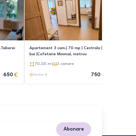
r.Taberei
Apartament 3 cam.| 70 mp | Centrala | 2
3 camere 
bai |Cofetarie Minimal, metrou
renvovat|
70.00
m²
3
camere
70.00
650
750
Sector 6
Sector 6
Abonare