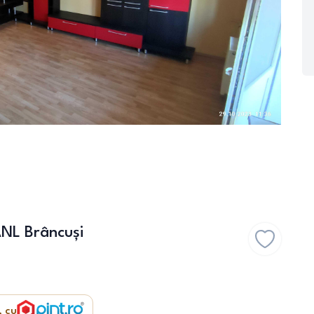
ANL Brâncuși
, cu