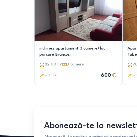
inchiriez apartament 3 camere+loc
Apar
parcare Brancusi
Taber
|Cof
82.00
m²
3
camere
7
600
Sector 6
Sec
Abonează-te la newslet