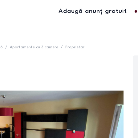
Adaugă anunț gratuit
 6
/
Apartamente cu 3 camere
/
Proprietar