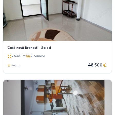
Casă nouă Branesti -Galati
75.00
m²
2
camere
48 500
Galați