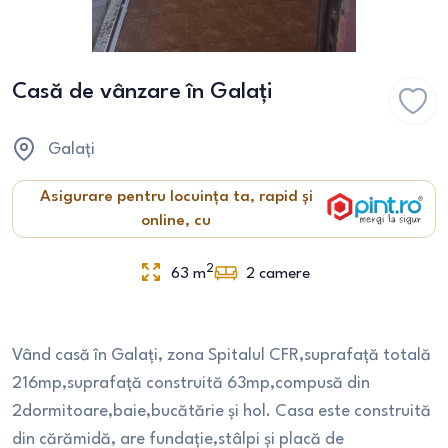
Casă de vânzare în Galați
Galați
Asigurare pentru locuința ta, rapid și
online, cu
2
63
m
2
camere
Vând casă în Galați, zona Spitalul CFR,suprafață totală
216mp,suprafață construită 63mp,compusă din
2dormitoare,baie,bucătărie și hol. Casa este construită
din cărămidă, are fundație,stâlpi și placă de