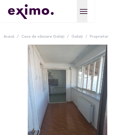
Acasă
/
Case de vânzare Galați
/
Galați
/
Proprietar