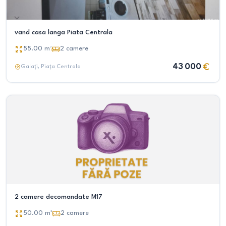
vand casa langa Piata Centrala
55.00
m²
2
camere
43 000
Galați
, Piața Centrala
2 camere decomandate M17
50.00
m²
2
camere