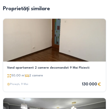
Proprietăți similare
Vand apartament 2 camere decomandat 9 Mai Ploiesti
50.00
m²
2
camere
130 000
Ploiești
, 9 Mai