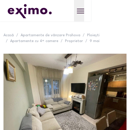
Acasă
/
Apartamente de vânzare Prahova
/
Ploiești
/
Apartamente cu 4+ camere
/
Proprietar
/
9 mai