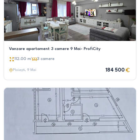
Vanzare apartament 3 camere 9 Mai- ProfiCity
112.00
m²
3
camere
184 500
Ploiești
, 9 Mai