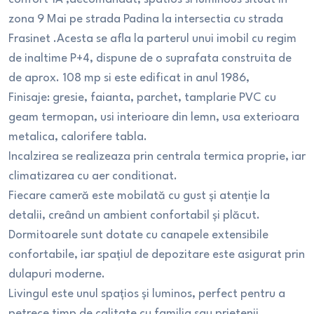
zona 9 Mai pe strada Padina la intersectia cu strada
Frasinet .Acesta se afla la parterul unui imobil cu regim
de inaltime P+4, dispune de o suprafata construita de
de aprox. 108 mp si este edificat in anul 1986,
Finisaje: gresie, faianta, parchet, tamplarie PVC cu
geam termopan, usi interioare din lemn, usa exterioara
metalica, calorifere tabla.
Incalzirea se realizeaza prin centrala termica proprie, iar
climatizarea cu aer conditionat.
Fiecare cameră este mobilată cu gust și atenție la
detalii, creând un ambient confortabil și plăcut.
Dormitoarele sunt dotate cu canapele extensibile
confortabile, iar spațiul de depozitare este asigurat prin
dulapuri moderne.
Livingul este unul spațios și luminos, perfect pentru a
petrece timp de calitate cu familia sau prietenii.