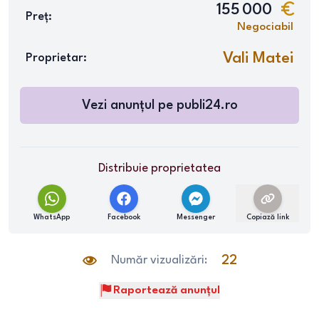
155 000
Preț:
Negociabil
Vali Matei
Proprietar:
Vezi anunțul pe
publi24.ro
Distribuie proprietatea
WhatsApp
Facebook
Messenger
Copiază link
Număr vizualizări:
22
Raportează anunțul