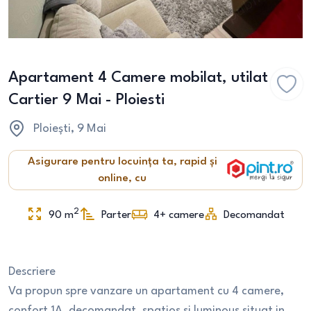
Apartament 4 Camere mobilat, utilat
Cartier 9 Mai - Ploiesti
Ploiești
, 9 Mai
Asigurare pentru locuința ta, rapid și
online, cu
2
90
m
Parter
4+
camere
Decomandat
Descriere
Va propun spre vanzare un apartament cu 4 camere,
confort 1A ,decomandat, spatios si luminous situat in