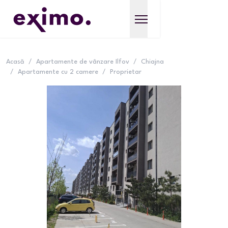
Acasă
/
Apartamente de vânzare Ilfov
/
Chiajna
/
Apartamente cu 2 camere
/
Proprietar