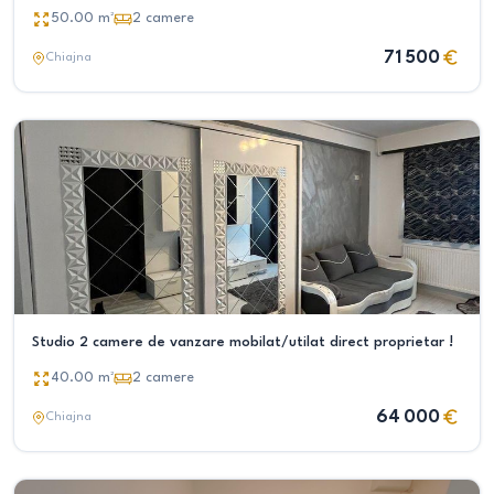
50.00
m²
2
camere
71 500
Chiajna
Studio 2 camere de vanzare mobilat/utilat direct proprietar !
40.00
m²
2
camere
64 000
Chiajna