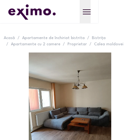
Acasă
/
Apartamente de închiriat bistrita
/
Bistrița
/
Apartamente cu 2 camere
/
Proprietar
/
Calea moldovei