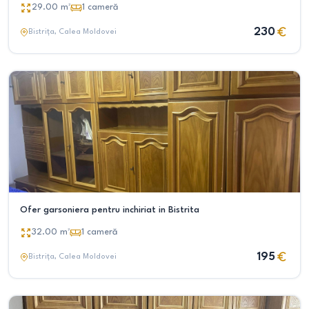
29.00
m²
1
cameră
230
Bistrița
, Calea Moldovei
Ofer garsoniera pentru inchiriat in Bistrita
32.00
m²
1
cameră
195
Bistrița
, Calea Moldovei