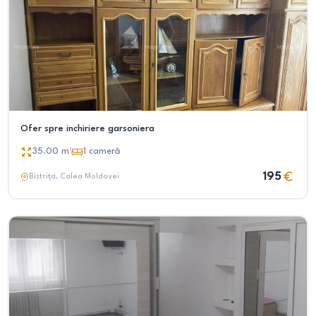
Ofer spre inchiriere garsoniera
35.00
m²
1
cameră
195
Bistrița
, Calea Moldovei