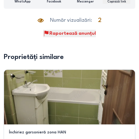
WhatsApp
Facebook
Messenger
Copiază link
Număr vizualizări:
2
Raportează anunțul
Proprietăți similare
Închiriez garsonieră zona HAN