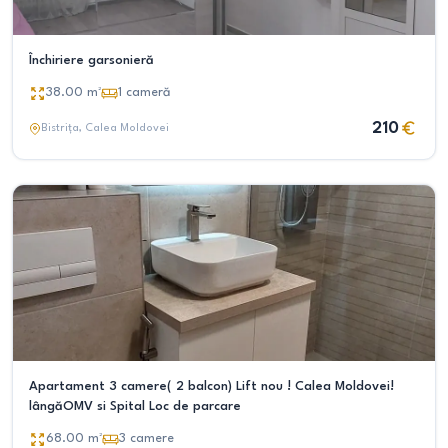
Închiriere garsonieră
38.00
m²
1
cameră
210
Bistrița
, Calea Moldovei
Apartament 3 camere( 2 balcon) Lift nou ! Calea Moldovei!
lângăOMV si Spital Loc de parcare
68.00
m²
3
camere