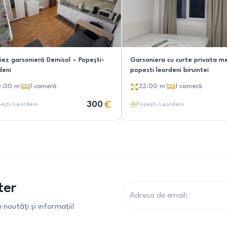
riez garsonieră Demisol – Popești-
Garsoniera cu curte privata m
deni
popesti leordeni biruintei
0.00
m²
1
cameră
32.00
m²
1
cameră
300
ești-Leordeni
Popești-Leordeni
ter
noutăți și informații!