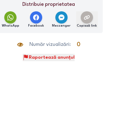
Distribuie proprietatea
WhatsApp
Facebook
Messenger
Copiază link
Număr vizualizări:
0
Raportează anunțul