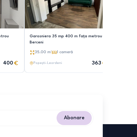
etrou
Garosniera 35 mp 400 m fața metrou
Garsoniera 35mp Dimitrie Leonida 
Berceni
de parcare
35.00
m²
1
cameră
35.00
m
400
363
Popești-Leordeni
Popești-
Abonare