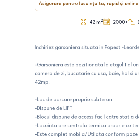
Asigurare pentru locuința ta, rapid și online
2
42
m
2000+
Inchiriez garsoniera situata in Popesti-Leorde
-Garsoniera este pozitionata la etajul 1 al 
camera de zi, bucatarie cu usa, baie, hol si
42mp.
-Loc de parcare propriu subteran
-Dispune de LIFT
-Blocul dispune de access facil catre statia
-Locuinta are centrala termica proprie cu t
-Este complet mobila/Utilata conform poze