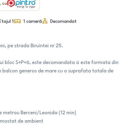
, cu
Etajul 1
1
cameră
Decomandat
ni, pe strada Biruintei nr 25.
unui bloc S+P+6, este decomandata si este formata din
 un balcon generos de mare cu o suprafata totala de
 de metrou Berceni/Leonida (12 min)
ermostat de ambient