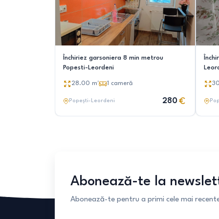
Închiriez garsoniera 8 min metrou
Închi
Popesti-Leordeni
Leor
28.00
m²
1
cameră
3
280
Popești-Leordeni
Pop
Abonează-te la newslet
Abonează-te pentru a primi cele mai recente 