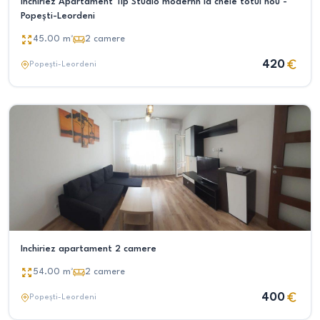
Închiriez Apartament Tip Studio modernn la cheie totul nou -
Popești-Leordeni
45.00
m²
2
camere
420
Popești-Leordeni
Inchiriez apartament 2 camere
54.00
m²
2
camere
400
Popești-Leordeni