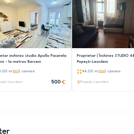
etar inchiriez studio Apollo Pasarela
Proprietar | Închiriez STUDIO 
eni - la metrou Berceni
Popești-Leordeni
0.00
m²
2
camere
44.00
m²
2
camere
500
ești-Leordeni
Popești-Leordeni
ter