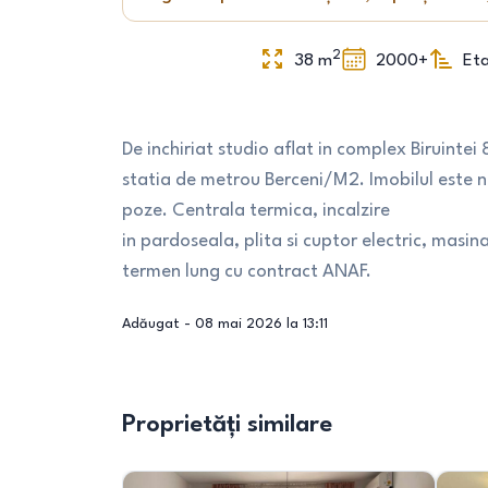
2
38
m
2000+
Eta
De inchiriat studio aflat in complex Biruintei
statia de metrou Berceni/M2. Imobilul este n
poze. Centrala termica, incalzire
in pardoseala, plita si cuptor electric, masina
termen lung cu contract ANAF.
Adăugat -
08 mai 2026 la 13:11
Proprietăți similare