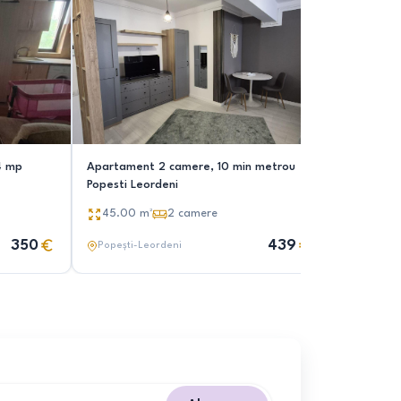
44 mp
Apartament 2 camere, 10 min metrou
Apartamen
Popesti Leordeni
51.00
m
45.00
m²
2
camere
350
439
Popești-Leordeni
Popești-