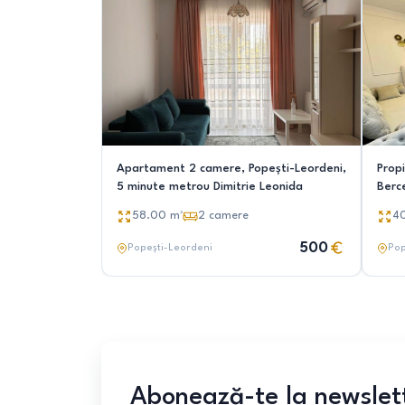
Apartament 2 camere, Popești-Leordeni,
Propi
5 minute metrou Dimitrie Leonida
Berc
58.00
m²
2
camere
4
500
Popești-Leordeni
Pop
Abonează-te la newslet