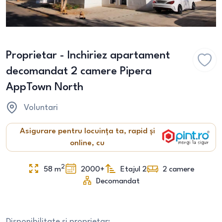
Proprietar - Inchiriez apartament
decomandat 2 camere Pipera
AppTown North
Voluntari
Asigurare pentru locuința ta, rapid și
online, cu
2
58
m
2000+
Etajul 2
2
camere
Decomandat
Disponibilitate si proprietar: