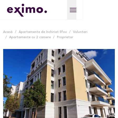
Acasă
/
Apartamente de închiriat Ilfov
/
Voluntari
/
Apartamente cu 2 camere
/
Proprietar