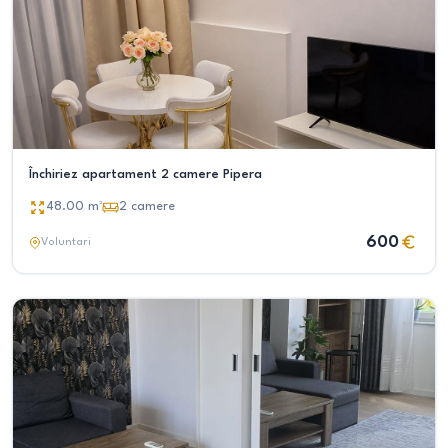
Închiriez apartament 2 camere Pipera
48.00
m²
2
camere
600
Voluntari