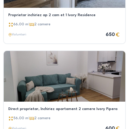
Proprietar inchiriez ap 2 cam et 1 Ivory Residence
66.00
m²
2
camere
650
Voluntari
Direct proprietar, închiriez apartament 2 camere Ivory Pipera
56.00
m²
2
camere
600
Voluntari