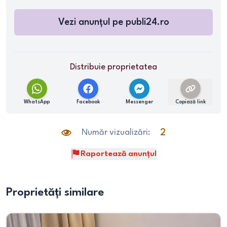
Vezi anunțul pe
publi24.ro
Distribuie proprietatea
WhatsApp
Facebook
Messenger
Copiază link
Număr vizualizări:
2
Raportează anunțul
Proprietăți similare