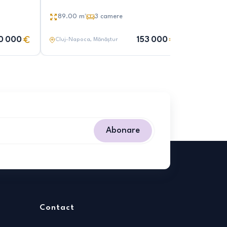
interioară
89.00
m²
3
camere
88.00
0 000
153 000
Cluj-Napoca
, Mănăștur
Cluj-Nap
Abonare
Contact