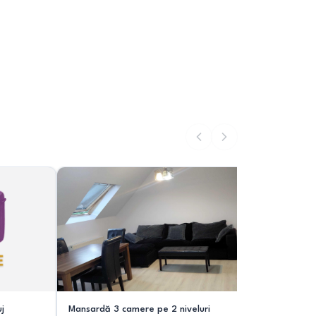
j
Mansardă 3 camere pe 2 niveluri
Vănd apar