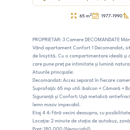
2
65
m
1977-1990
PROPRIETAR: 3 Camere DECOMANDATE Mănăș
Vând apartament Confort 1 Decomandat, situ
de liniștită. Cu o compartimentare ideală și 
care pune preț pe intimitate și lumină natura
Atuurile principale:
Decomandat: Acces separat în fiecare cameră
Suprafață: 65 mp utili :balcon + Cămară + B
Siguranță și Confort: Ușă metalică antiefracț
lemn masiv impecabil.
Etaj 4 4: Fără vecini deasupra, cu posibilita
Locație: 2 minute de stația de autobuz, zonă 
Preț: 180.000 (Negociabil)