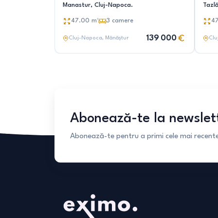
Manastur, Cluj-Napoca.
Tazl
47.00
m²
3
camere
4
139 000
Cluj-Napoca
, Mănăștur
Clu
Abonează-te la newslet
Abonează-te pentru a primi cele mai recente 