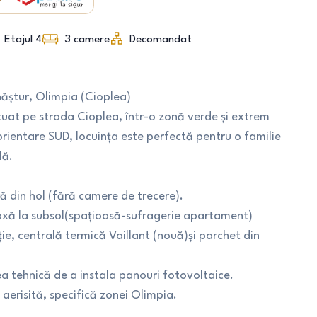
Etajul 4
3
camere
Decomandat
tur, Olimpia (Cioplea)
at pe strada Cioplea, într-o zonă verde și extrem
orientare SUD, locuința este perfectă pentru o familie
lă.
 din hol (fără camere de trecere).
oxă la subsol(spațioasă-sufragerie apartament)
ie, centrală termică Vaillant (nouă)și parchet din
tea tehnică de a instala panouri fotovoltaice.
aerisită, specifică zonei Olimpia.