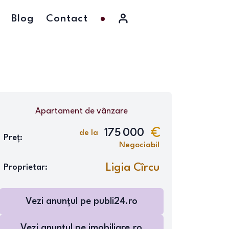
Blog
Contact
Apartament
de vânzare
175 000
de la
Preț:
Negociabil
Ligia Cîrcu
Proprietar:
Vezi anunțul pe
publi24.ro
Vezi anunțul pe
imobiliare.ro