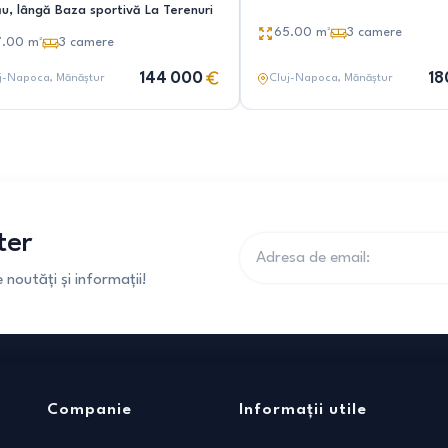
ău, lângă Baza sportivă La Terenuri
65.00
m²
3
camere
7.00
m²
3
camere
144 000
18
j-Napoca
, Mănăștur
Cluj-Napoca
, Mănăștur
ter
noutăți și informații!
Companie
Informații utile