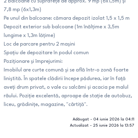
2 balcoane cu suprafețe de approx. 9 mp (6x1,5m) și
7,8 mp (6x1,3m)
Pe unul din balcoane: cămara depozit izolat 1,5 x 1,5 m
Depozit exterior sub balcoane (1m înălțime x 3,5m
lungime x 1,3m lățime)
Loc de parcare pentru 2 mașini
Spațiu de depozitare în podul comun
Poziționare și împrejurimi:
Imobilul are curte comună și se află într-o zonă foarte
liniștită. În spatele clădirii începe pădurea, iar în față
aveți drum privat, o vale cu salcâmi și acacia pe malul
râului. Poziție excelentă, aproape de stație de autobuz,
liceu, grădinițe, magazine, "cârtiță".
Adăugat -
04 iunie 2026 la 04:11
Actualizat -
25 iunie 2026 la 13:57