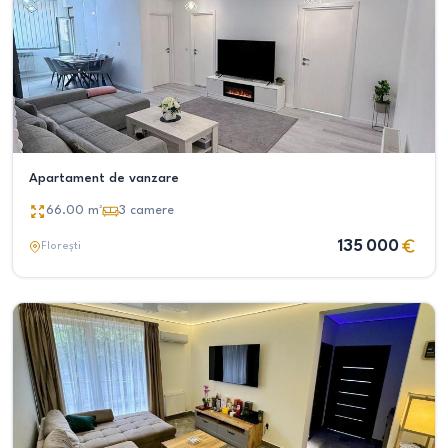
Apartament de vanzare
66.00
m²
3
camere
135 000
Florești