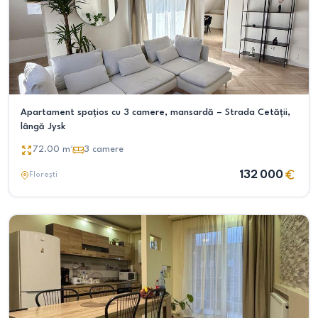
Apartament spațios cu 3 camere, mansardă – Strada Cetății,
lângă Jysk
72.00
m²
3
camere
132 000
Florești