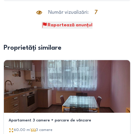
Număr vizualizări:
7
Raportează anunțul
Proprietăți similare
Apartament 3 camere + parcare de vânzare
60.00
m²
3
camere