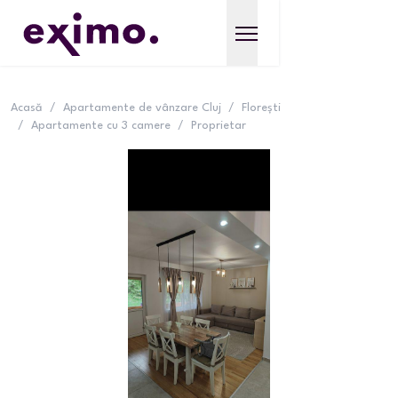
Acasă
/
Apartamente de vânzare Cluj
/
Florești
/
Apartamente cu 3 camere
/
Proprietar