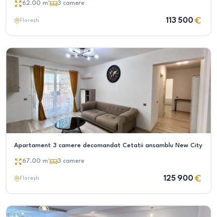
62.00
m²
3
camere
113 500
Florești
Apartament 3 camere decomandat Cetatii ansamblu New City
67.00
m²
3
camere
125 900
Florești