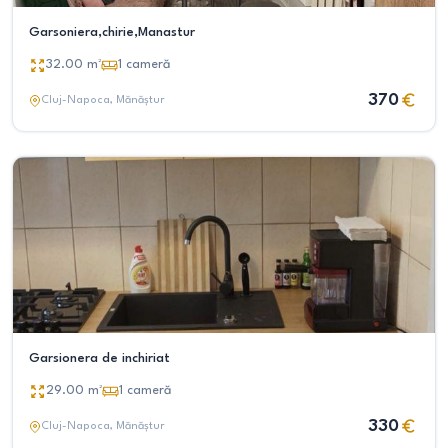
Garsoniera,chirie,Manastur
32.00
m²
1
cameră
370
Cluj-Napoca
, Mănăștur
Garsionera de inchiriat
29.00
m²
1
cameră
330
Cluj-Napoca
, Mănăștur