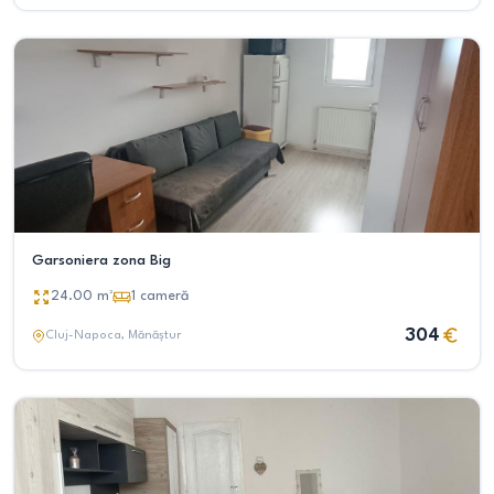
Garsoniera zona Big
24.00
m²
1
cameră
304
Cluj-Napoca
, Mănăștur