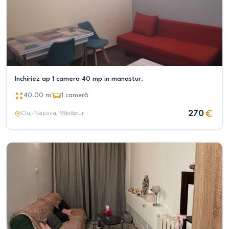
Inchiriez ap 1 camera 40 mp in manastur.
40.00
m²
1
cameră
270
Cluj-Napoca
, Mănăștur