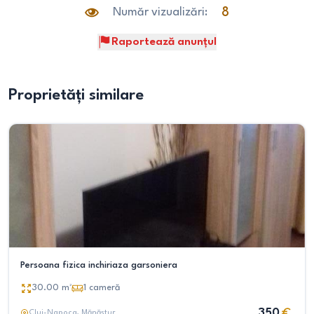
Număr vizualizări:
8
Raportează anunțul
Proprietăți similare
Persoana fizica inchiriaza garsoniera
30.00
m²
1
cameră
350
Cluj-Napoca
, Mănăștur