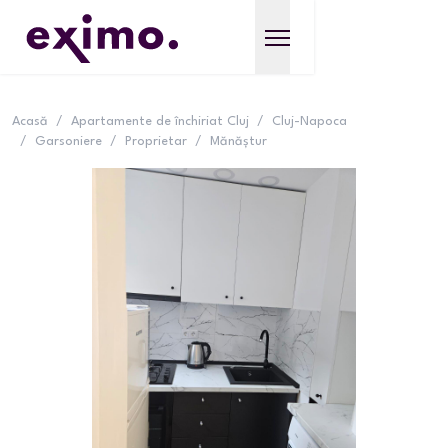
Acasă
/
Apartamente de închiriat Cluj
/
Cluj-Napoca
/
Garsoniere
/
Proprietar
/
Mănăștur