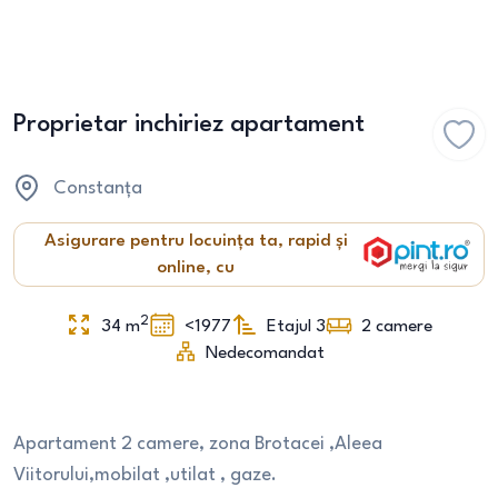
Proprietar inchiriez apartament
Constanța
Asigurare pentru locuința ta, rapid și
online, cu
2
34
m
<1977
Etajul 3
2
camere
Nedecomandat
Apartament 2 camere, zona Brotacei ,Aleea
Viitorului,mobilat ,utilat , gaze.