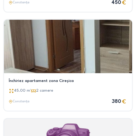
450
Constanța
Închiriez apartament zona Cireșica
45.00
m²
2
camere
380
Constanța