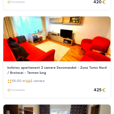
420
Constanța
Inchiriez apartament 2 camere Decomandat - Zona Tomis Nord
/ Brotacei - Termen lung
55.00
m²
2
camere
425
Constanța