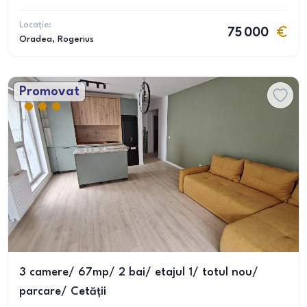
Locație:
75 000
Oradea
, Rogerius
Promovat
3 camere/ 67mp/ 2 bai/ etajul 1/ totul nou/
parcare/ Cetății