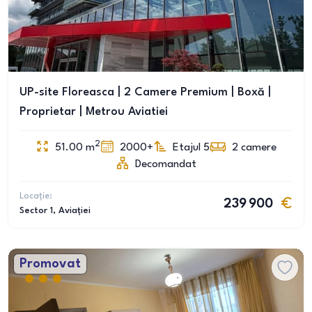
UP-site Floreasca | 2 Camere Premium | Boxă |
Proprietar | Metrou Aviatiei
2
51.00
m
2000+
Etajul 5
2
camere
Decomandat
Locație:
239 900
Sector 1
, Aviației
Promovat