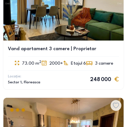
Vand apartament 3 camere | Proprietar
2
73.00
m
2000+
Etajul 6
3
camere
Locație:
248 000
Sector 1
, Floreasca