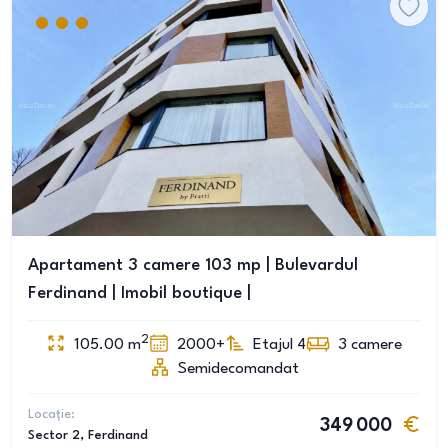
Apartament 3 camere 103 mp | Bulevardul
Ferdinand | Imobil boutique |
2
105.00
m
2000+
Etajul 4
3
camere
Semidecomandat
Locație:
349 000
Sector 2
, Ferdinand