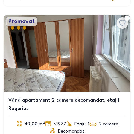
1
Promovat
Vând apartament 2 camere decomandat, etaj 1
Rogerius
2
40.00
m
<1977
Etajul 1
2
camere
Decomandat