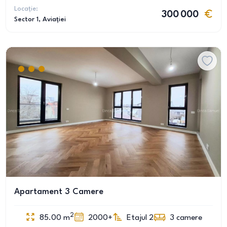
Locație:
300 000
Sector 1
, Aviației
Apartament 3 Camere
2
85.00
m
2000+
Etajul 2
3
camere