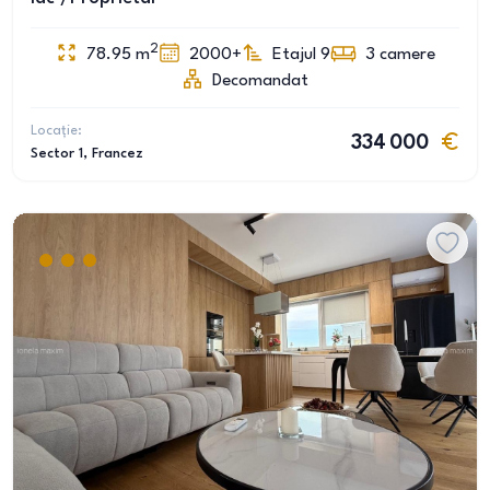
2
78.95
m
2000+
Etajul 9
3
camere
Decomandat
Locație:
334 000
Sector 1
, Francez