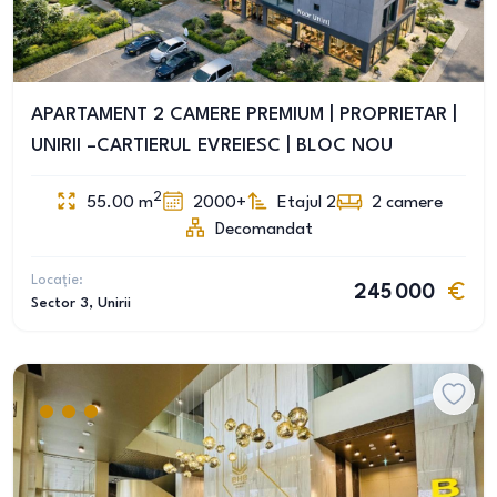
APARTAMENT 2 CAMERE PREMIUM | PROPRIETAR |
UNIRII –CARTIERUL EVREIESC | BLOC NOU
2
55.00
m
2000+
Etajul 2
2
camere
Decomandat
Locație:
245 000
Sector 3
, Unirii