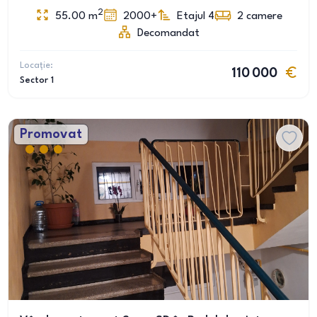
2
55.00
m
2000+
Etajul 4
2
camere
Decomandat
Locație:
110 000
Sector 1
Promovat