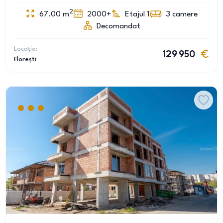
2
67.00
m
2000+
Etajul 1
3
camere
Decomandat
Locație:
129 950
Florești