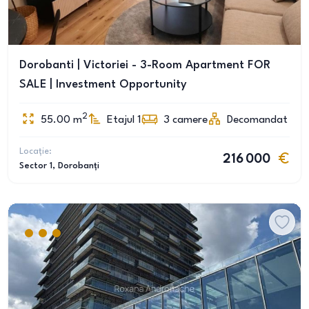
Dorobanti | Victoriei - 3-Room Apartment FOR
SALE | Investment Opportunity
2
55.00
m
Etajul 1
3
camere
Decomandat
Locație:
216 000
Sector 1
, Dorobanți