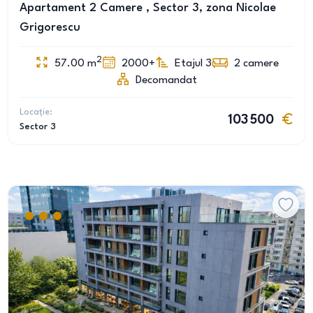
Apartament 2 Camere , Sector 3, zona Nicolae
Grigorescu
2
57.00
m
2000+
Etajul 3
2
camere
Decomandat
Locație:
103 500
Sector 3