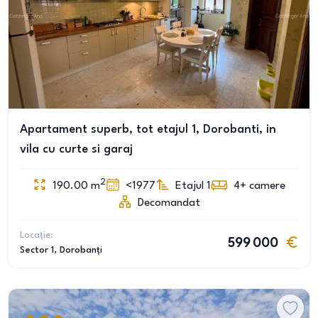
Apartament superb, tot etajul 1, Dorobanti, in
vila cu curte si garaj
2
190.00
m
<1977
Etajul 1
4+
camere
Decomandat
Locație:
599 000
Sector 1
, Dorobanți