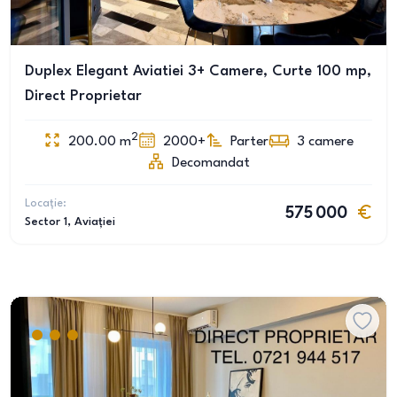
Duplex Elegant Aviatiei 3+ Camere, Curte 100 mp,
Direct Proprietar
2
200.00
m
2000+
Parter
3
camere
Decomandat
Locație:
575 000
Sector 1
, Aviației