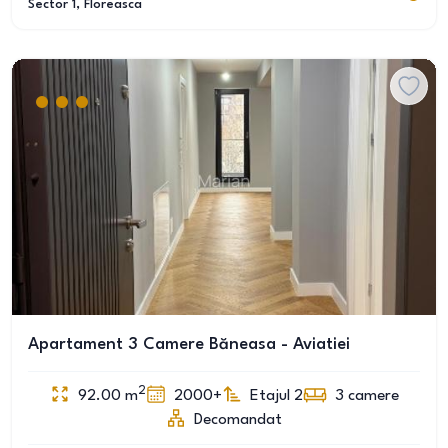
Sector 1
, Floreasca
Apartament 3 Camere Băneasa - Aviatiei
2
92.00
m
2000+
Etajul 2
3
camere
Decomandat