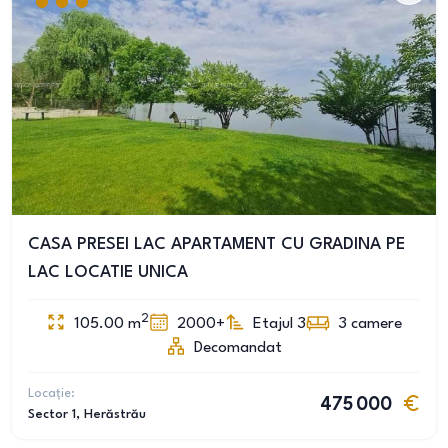
CASA PRESEI LAC APARTAMENT CU GRADINA PE
LAC LOCATIE UNICA
2
105.00
m
2000+
Etajul 3
3
camere
Decomandat
Locație:
475 000
Sector 1
, Herăstrău