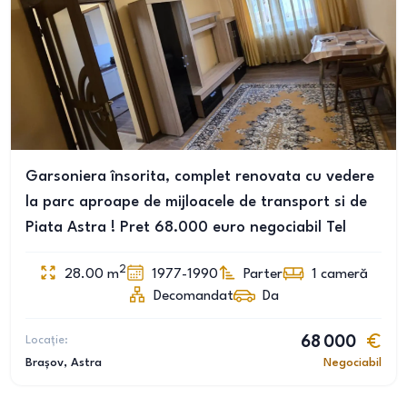
Garsoniera însorita, complet renovata cu vedere
la parc aproape de mijloacele de transport si de
Piata Astra ! Pret 68.000 euro negociabil Tel
2
28.00
m
1977-1990
Parter
1
cameră
Decomandat
Da
Locație:
68 000
Brașov
, Astra
Negociabil