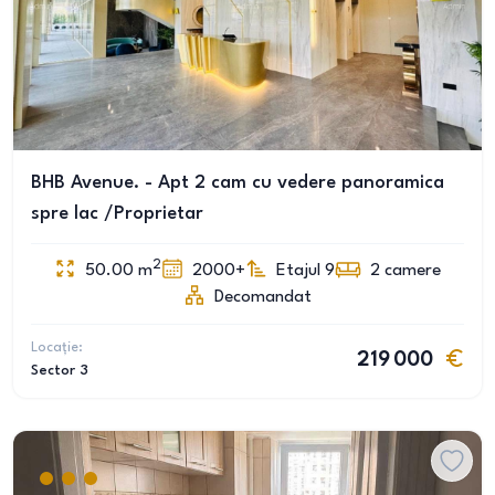
BHB Avenue. - Apt 2 cam cu vedere panoramica
spre lac /Proprietar
2
50.00
m
2000+
Etajul 9
2
camere
Decomandat
Locație:
219 000
Sector 3