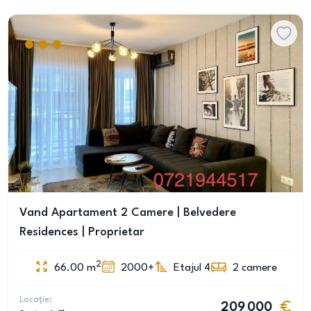
Vand Apartament 2 Camere | Belvedere
Residences | Proprietar
2
66.00
m
2000+
Etajul 4
2
camere
Locație:
209 000