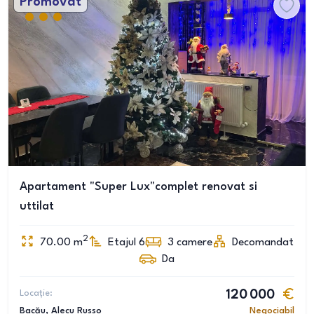
Promovat
Apartament "Super Lux"complet renovat si
uttilat
2
70.00
m
Etajul 6
3
camere
Decomandat
Da
Locație:
120 000
Bacău
, Alecu Russo
Negociabil