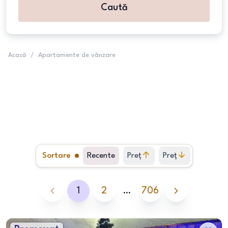
Caută
Acasă
/
Apartamente de vânzare
Sortare
Recente
Preț
Preț
crescător
descrescător
1
2
…
706