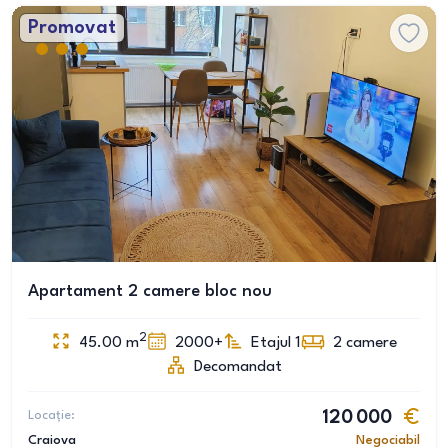
Promovat
Apartament 2 camere bloc nou
2
45.00
m
2000+
Etajul 1
2
camere
Decomandat
Locație:
120 000
Craiova
Negociabil