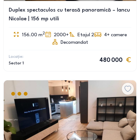
Duplex spectaculos cu terasă panoramică – Iancu
Nicolae | 156 mp utili
2
156.00
m
2000+
Etajul 2
4+
camere
Decomandat
Locație:
480 000
Sector 1