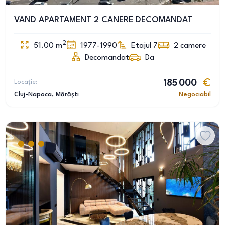
VAND APARTAMENT 2 CANERE DECOMANDAT
2
51.00
m
1977-1990
Etajul 7
2
camere
Decomandat
Da
Locație:
185 000
Cluj-Napoca
, Mărăști
Negociabil