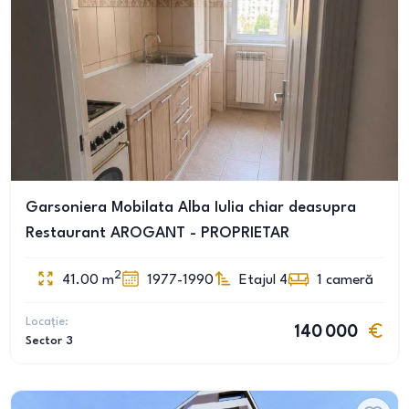
Garsoniera Mobilata Alba Iulia chiar deasupra
Restaurant AROGANT - PROPRIETAR
2
41.00
m
1977-1990
Etajul 4
1
cameră
Locație:
140 000
Sector 3