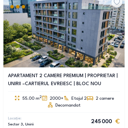
APARTAMENT 2 CAMERE PREMIUM | PROPRIETAR |
UNIRII –CARTIERUL EVREIESC | BLOC NOU
2
55.00
m
2000+
Etajul 2
2
camere
Decomandat
Locație:
245 000
Sector 3
, Unirii