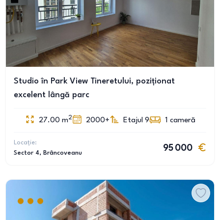
Studio în Park View Tineretului, poziționat
excelent lângă parc
2
27.00
m
2000+
Etajul 9
1
cameră
Locație:
95 000
Sector 4
, Brâncoveanu