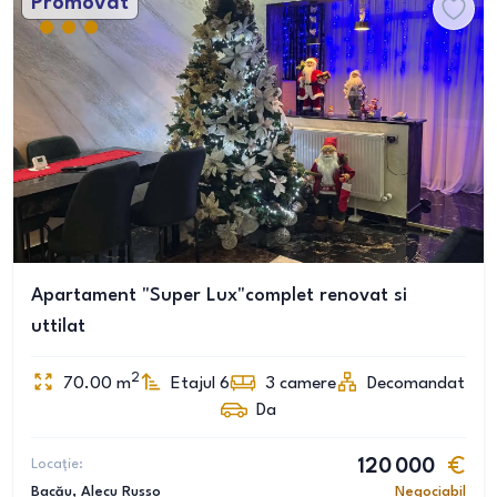
Promovat
Apartament "Super Lux"complet renovat si
uttilat
2
70.00
m
Etajul 6
3
camere
Decomandat
Da
Locație:
120 000
Bacău
, Alecu Russo
Negociabil