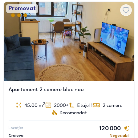
Promovat
Apartament 2 camere bloc nou
2
45.00
m
2000+
Etajul 1
2
camere
Decomandat
Locație:
120 000
Craiova
Negociabil