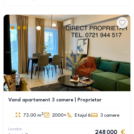
Vand apartament 3 camere | Proprietar
2
73.00
m
2000+
Etajul 6
3
camere
Locație:
248 000