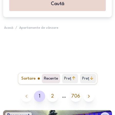
Caută
Acasă
/
Apartamente de vânzare
Sortare
Recente
Preț
Preț
crescător
descrescător
1
2
…
706