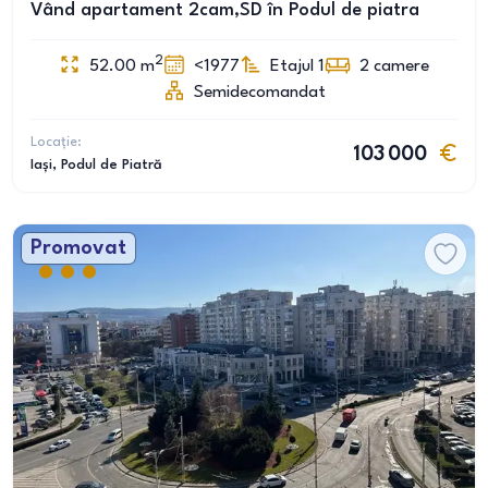
Vând apartament 2cam,SD în Podul de piatra
2
52.00
m
<1977
Etajul 1
2
camere
Semidecomandat
Locație:
103 000
Iași
, Podul de Piatră
Promovat