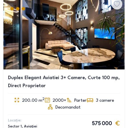
Duplex Elegant Aviatiei 3+ Camere, Curte 100 mp,
Direct Proprietar
2
200.00
m
2000+
Parter
3
camere
Decomandat
Locație:
575 000
Sector 1
, Aviației