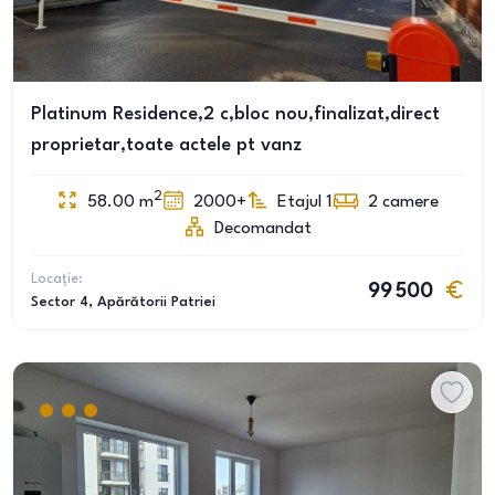
Platinum Residence,2 c,bloc nou,finalizat,direct
proprietar,toate actele pt vanz
2
58.00
m
2000+
Etajul 1
2
camere
Decomandat
Locație:
99 500
Sector 4
, Apărătorii Patriei