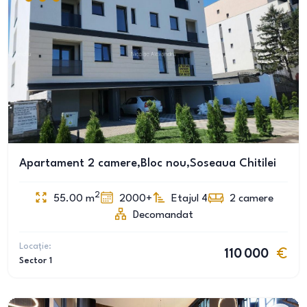
Apartament 2 camere,Bloc nou,Soseaua Chitilei
2
55.00
m
2000+
Etajul 4
2
camere
Decomandat
Locație:
110 000
Sector 1