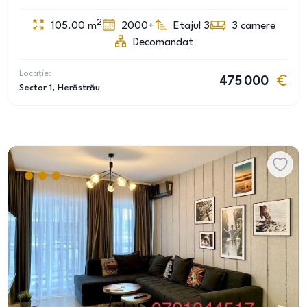
2
105.00
m
2000+
Etajul 3
3
camere
Decomandat
Locație:
475 000
Sector 1
, Herăstrău