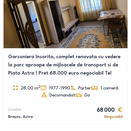
Garsoniera însorita, complet renovata cu vedere
la parc aproape de mijloacele de transport si de
Piata Astra ! Pret 68.000 euro negociabil Tel
2
28.00
m
1977-1990
Parter
1
cameră
Decomandat
Da
Locație:
68 000
Brașov
, Astra
Negociabil