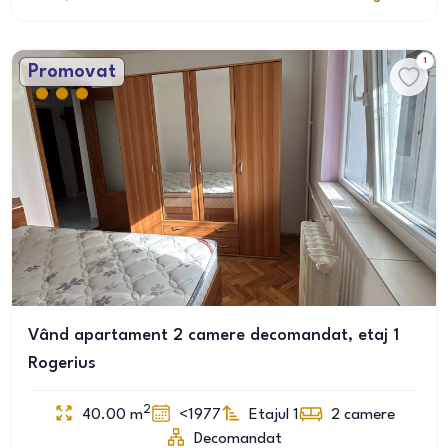
1
Promovat
Vând apartament 2 camere decomandat, etaj 1
Rogerius
2
40.00
m
<1977
Etajul 1
2
camere
Decomandat