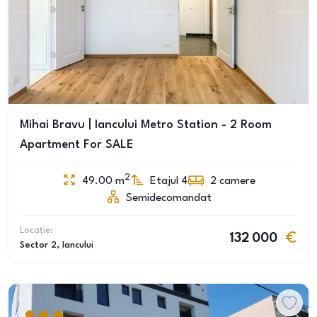
Mihai Bravu | Iancului Metro Station - 2 Room
Apartment For SALE
2
49.00
m
Etajul 4
2
camere
Semidecomandat
Locație:
132 000
Sector 2
, Iancului