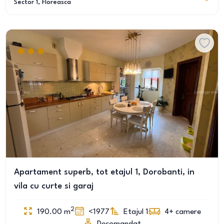
Sector 1
, Floreasca
Apartament superb, tot etajul 1, Dorobanti, in
vila cu curte si garaj
2
190.00
m
<1977
Etajul 1
4+
camere