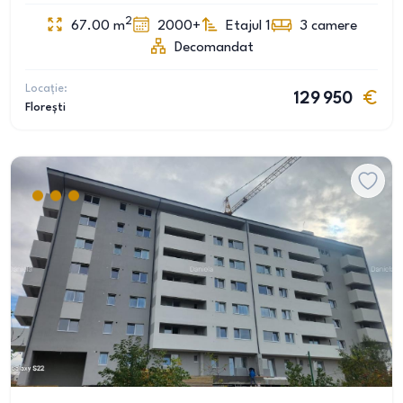
2
67.00
m
2000+
Etajul 1
3
camere
Decomandat
Locație:
129 950
Florești