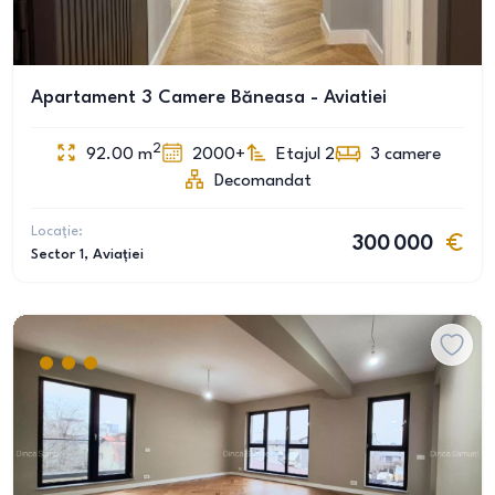
Apartament 3 Camere Băneasa - Aviatiei
2
92.00
m
2000+
Etajul 2
3
camere
Decomandat
Locație:
300 000
Sector 1
, Aviației