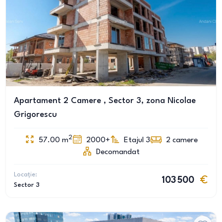
Apartament 2 Camere , Sector 3, zona Nicolae
Grigorescu
2
57.00
m
2000+
Etajul 3
2
camere
Decomandat
Locație:
103 500
Sector 3