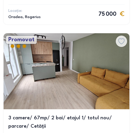
Locație:
75 000
Oradea
, Rogerius
Promovat
3 camere/ 67mp/ 2 bai/ etajul 1/ totul nou/
parcare/ Cetății