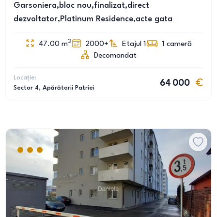
Garsoniera,bloc nou,finalizat,direct
dezvoltator,Platinum Residence,acte gata
2
47.00
m
2000+
Etajul 1
1
cameră
Decomandat
Locație:
64 000
Sector 4
, Apărătorii Patriei