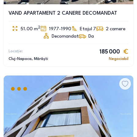
VAND APARTAMENT 2 CANERE DECOMANDAT
2
51.00
m
1977-1990
Etajul 7
2
camere
Decomandat
Da
Locație:
185 000
Cluj-Napoca
, Mărăști
Negociabil