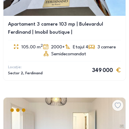
Apartament 3 camere 103 mp | Bulevardul
Ferdinand | Imobil boutique |
2
105.00
m
2000+
Etajul 4
3
camere
Semidecomandat
Locație:
349 000
Sector 2
, Ferdinand