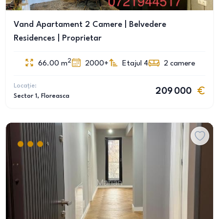
Vand Apartament 2 Camere | Belvedere
Residences | Proprietar
2
66.00
m
2000+
Etajul 4
2
camere
Locație:
209 000
Sector 1
, Floreasca