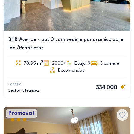
BHB Avenue - apt 3 cam vedere panoramica spre
lac /Proprietar
2
78.95
m
2000+
Etajul 9
3
camere
Decomandat
Locație:
334 000
Sector 1
, Francez
Promovat