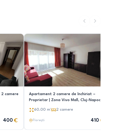
u 2 camere
Apartament 2 camere de închiriat –
Inchiriez
Proprietar | Zona Vivo Mall, Cluj-Napoca,
410 eur
51.00
m
60.00
m²
2
camere
400
410
Florești
Florești