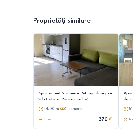
Proprietăți similare
Apartament 2 camere, 54 mp, Florești -
Apar
Sub Cetate. Parcare inclusă.
deco
54.00
m²
2
camere
51
370
Florești
Flo