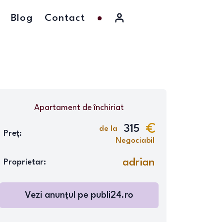
Blog
Contact
Apartament
de închiriat
315
de la
Preț:
Negociabil
adrian
Proprietar:
Vezi anunțul pe
publi24.ro