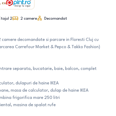
, cu
Etajul 2
2
camere
Decomandat
2 camere decomandate si parcare in Floresti Cluj cu
n parcarea Carrefour Market & Pepco & Takko Fashion)
trare separata, bucatarie, baie, balcon, complet
lculator, dulapuri de haine IKEA
oane, masa de calculator, dulap de haine IKEA
bina frigorifica mare 250 litri
iental, masina de spalat rufe