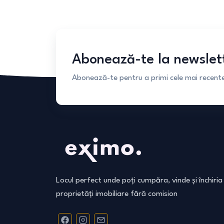
Abonează-te la newslet
Abonează-te pentru a primi cele mai recente 
Locul perfect unde poți cumpăra, vinde și închiria
proprietăți imobiliare fără comision