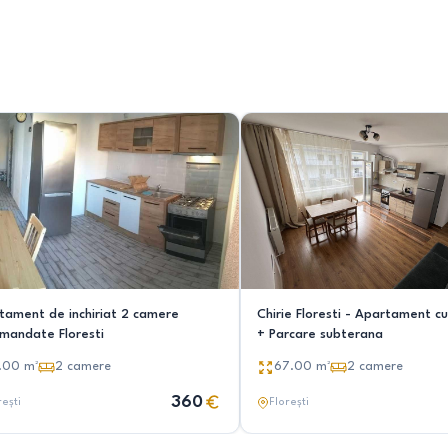
tament de inchiriat 2 camere
Chirie Floresti - Apartament c
mandate Floresti
+ Parcare subterana
.00
m²
2
camere
67.00
m²
2
camere
360
rești
Florești