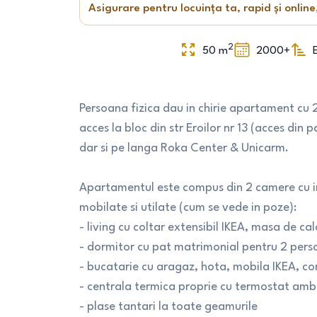
Asigurare pentru locuința ta, rapid și online
2
50
m
2000+
Persoana fizica dau in chirie apartament cu 
acces la bloc din str Eroilor nr 13 (acces di
dar si pe langa Roka Center & Unicarm.
Apartamentul este compus din 2 camere cu in
mobilate si utilate (cum se vede in poze):
- living cu coltar extensibil IKEA, masa de ca
- dormitor cu pat matrimonial pentru 2 pers
- bucatarie cu aragaz, hota, mobila IKEA, com
- centrala termica proprie cu termostat amb
- plase tantari la toate geamurile