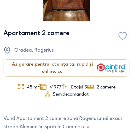
Apartament 2 camere
Oradea
, Rogerius
Asigurare pentru locuința ta, rapid și
online, cu
2
45
m
<1977
Etajul 3
2
camere
Semidecomandat
Vând Apartament 2 camere zona Rogerius,mai exact
strada Aluminei în spatele Complexului