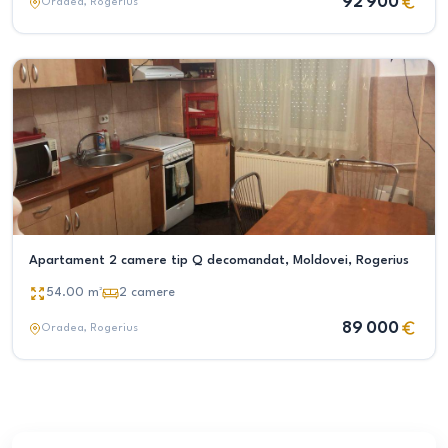
92 900
Oradea
, Rogerius
Apartament 2 camere tip Q decomandat, Moldovei, Rogerius
54.00
m²
2
camere
89 000
Oradea
, Rogerius