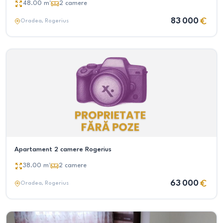
48.00
m²
2
camere
83 000
Oradea
, Rogerius
Apartament 2 camere Rogerius
38.00
m²
2
camere
63 000
Oradea
, Rogerius