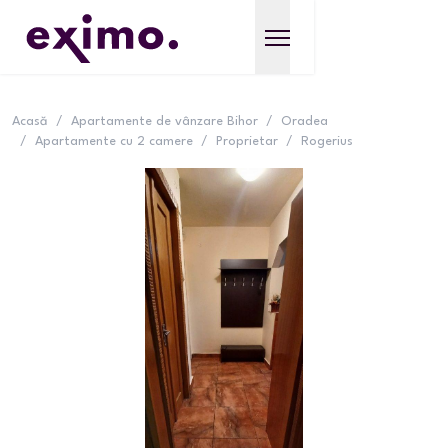
Acasă
/
Apartamente de vânzare Bihor
/
Oradea
/
Apartamente cu 2 camere
/
Proprietar
/
Rogerius