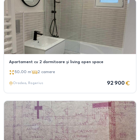
Apartament cu 2 dormitoare și living open space
50.00
m²
2
camere
92 900
Oradea
, Rogerius