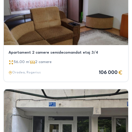
Apartament 2 camere semidecomandat etaj 3/4
56.00
m²
2
camere
106 000
Oradea
, Rogerius