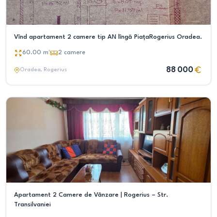
Vînd apartament 2 camere tip AN lîngă PiațaRogerius Oradea.
60.00
m²
2
camere
88 000
Oradea
, Rogerius
Apartament 2 Camere de Vânzare | Rogerius – Str.
Transilvaniei