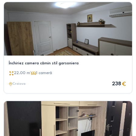
Închiriez camera cămin stil garsoniera
22.00
m²
1
cameră
238
Craiova