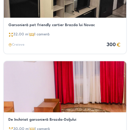
Garsonieră pet friendly cartier Brazda lui Novac
32.00
m²
1
cameră
300
Craiova
De închiriat garsonieră Brazda-Doljului
30.00
m²
1
cameră