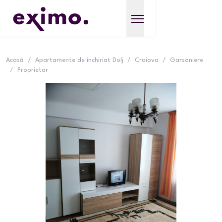
Acasă
/
Apartamente de închiriat Dolj
/
Craiova
/
Garsoniere
/
Proprietar