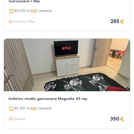
Garsoniera-1 Mai
40.00
m²
1
cameră
285
Craiova
, 1 Mai
Inchiriez studio garsoniera Magnolia 45 mp
45.00
m²
1
cameră
350
Craiova