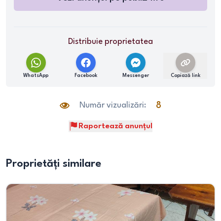
Distribuie proprietatea
WhatsApp
Facebook
Messenger
Copiază link
Număr vizualizări:
8
Raportează anunțul
Proprietăți similare