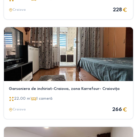
228
Craiova
Garsoniera de inchiriat-Craiova, zona Karrefour- Craiovița
22.00
m²
1
cameră
266
Craiova