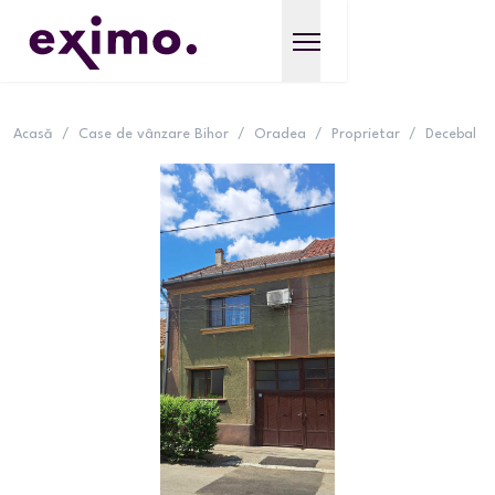
Acasă
/
Case de vânzare Bihor
/
Oradea
/
Proprietar
/
Decebal