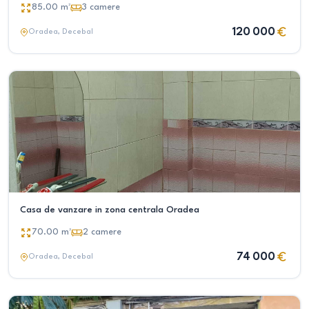
85.00
m²
3
camere
120 000
Oradea
, Decebal
Casa de vanzare in zona centrala Oradea
70.00
m²
2
camere
74 000
Oradea
, Decebal