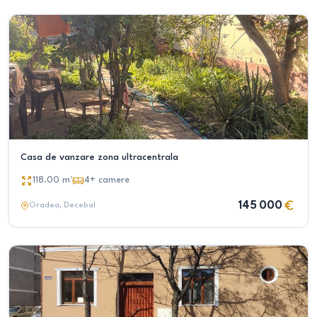
Casa de vanzare zona ultracentrala
118.00
m²
4+
camere
145 000
Oradea
, Decebal