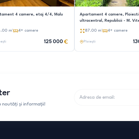
tament 4 camere, etaj 4/4, Malu
Apartament 4 camere, Ploiesti
ultracentral, Republicii - M. Vi
4.00
m²
4+
camere
87.00
m²
4+
camere
125 000
13
iești
Ploiești
ter
noutăți și informații!