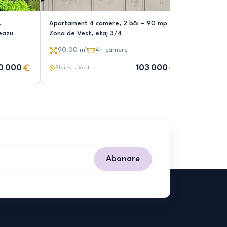
,
Apartament 4 camere, 2 băi – 90 mp –
Apartamen
teazu
Zona de Vest, etaj 3/4
93.00
m
90.00
m²
4+
camere
0 000
103 000
Ploiești
, Vest
Ploiești
, 
Abonare