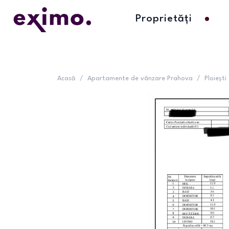
Proprietăți
Acasă
/
Apartamente de vânzare Prahova
/
Ploiești