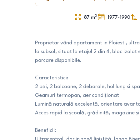
2
87
m
1977-1990
Proprietar vând apartament in Ploiesti, ul
la subsol, situat la etajul 2 din 4, bloc izola
parcare disponibile.
Caracteristici:
2 băi, 2 balcoane, 2 debarale, hol lung si spa
Geamuri termopan, aer condiționat
Lumină naturală excelentă, orientare avantajo
Acces rapid la școală, grădiniță, magazine și
Beneficii:
Ultracentral, dar in zonă liniștită, langa Biser