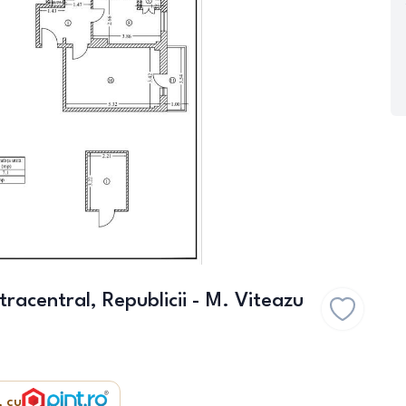
racentral, Republicii - M. Viteazu
, cu