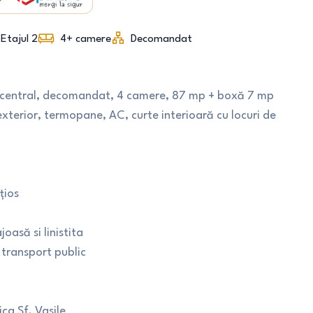
Etajul 2
4+
camere
Decomandat
tracentral, decomandat, 4 camere, 87 mp + boxă 7 mp
t exterior, termopane, AC, curte interioară cu locuri de
țios
asă si linistita
 transport public
ica Sf. Vasile