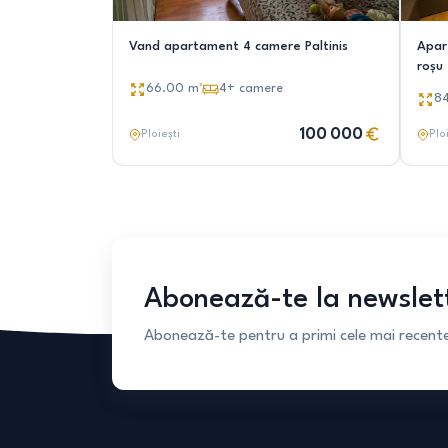
Vand apartament 4 camere Paltinis
Apar
roșu
66.00
m²
4+
camere
8
100 000
Ploiești
Plo
Abonează-te la newslet
Abonează-te pentru a primi cele mai recente 