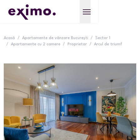
Acasă
/
Apartamente de vânzare București
/
Sector 1
/
Apartamente cu 2 camere
/
Proprietar
/
Arcul de triumf