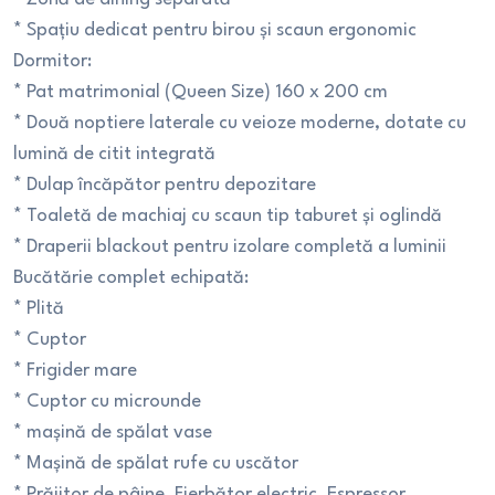
* Spațiu dedicat pentru birou și scaun ergonomic
Dormitor:
* Pat matrimonial (Queen Size) 160 x 200 cm
* Două noptiere laterale cu veioze moderne, dotate cu
lumină de citit integrată
* Dulap încăpător pentru depozitare
* Toaletă de machiaj cu scaun tip taburet și oglindă
* Draperii blackout pentru izolare completă a luminii
Bucătărie complet echipată:
* Plită
* Cuptor
* Frigider mare
* Cuptor cu microunde
* mașină de spălat vase
* Mașină de spălat rufe cu uscător
* Prăjitor de pâine, Fierbător electric, Espressor