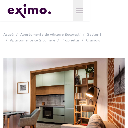
Acasă
/
Apartamente de vânzare București
/
Sector 1
/
Apartamente cu 2 camere
/
Proprietar
/
Cismigiu