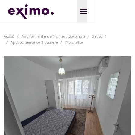
Acasă
/
Apartamente de închiriat București
/
Sector 1
/
Apartamente cu 3 camere
/
Proprietar