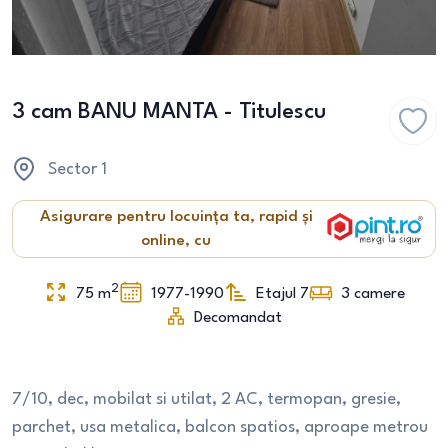
3 cam BANU MANTA - Titulescu
Sector 1
Asigurare pentru locuința ta, rapid și
online, cu
2
75
m
1977-1990
Etajul 7
3
camere
Decomandat
7/10, dec, mobilat si utilat, 2 AC, termopan, gresie,
parchet, usa metalica, balcon spatios, aproape metrou