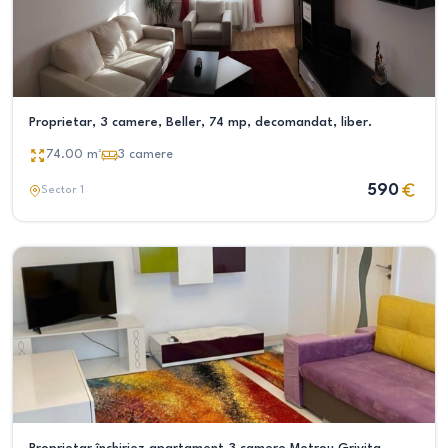
Proprietar, 3 camere, Beller, 74 mp, decomandat, liber.
74.00
m²
3
camere
590
Sector 1