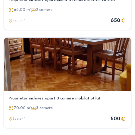
Proprietar închiriez apartament 3 camere Metrou Grivita
65.00
m²
3
camere
650
Sector 1
Proprietar inchiriez apart 3 camere mobilat utilat
70.00
m²
3
camere
500
Sector 1