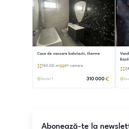
Casa de vanzare balotesti, therme
Vand
Bazil
150.00
m²
4+
camere
2
310 000
Sector 1
Sec
Abonează-te la newslet