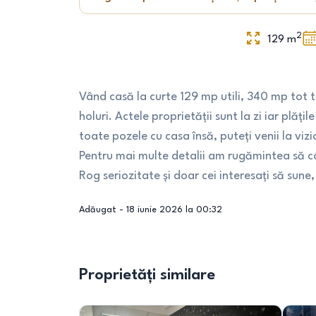
2
129
m
Vând casă la curte 129 mp utili, 340 mp tot t
holuri. Actele proprietății sunt la zi iar plăț
toate pozele cu casa însă, puteți venii la viz
Pentru mai multe detalii am rugămintea să c
Rog seriozitate și doar cei interesați să sune
Adăugat -
18 iunie 2026 la 00:32
Proprietăți similare