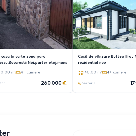
 casa la curte zona parc
Casă de vânzare Buftea Ilfov 
escu.Bucurestii Noi.parter etaj.mans
rezidential nou
40.00
m²
4+
camere
140.00
m²
4+
camere
260 000
17
tor 1
Sector 1
ter