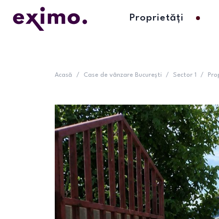
Proprietăți
Acasă
/
Case de vânzare București
/
Sector 1
/
Pro