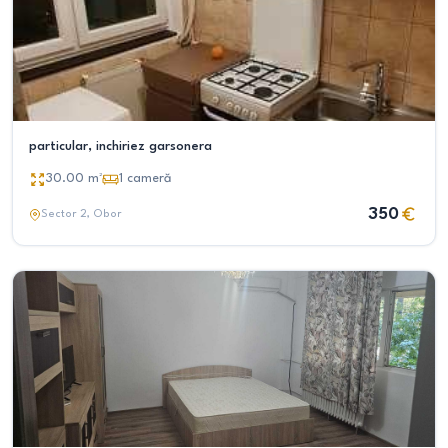
particular, inchiriez garsonera
30.00
m²
1
cameră
350
Sector 2
, Obor