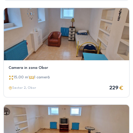
Camera in zona Obor
15.00
m²
1
cameră
229
Sector 2
, Obor