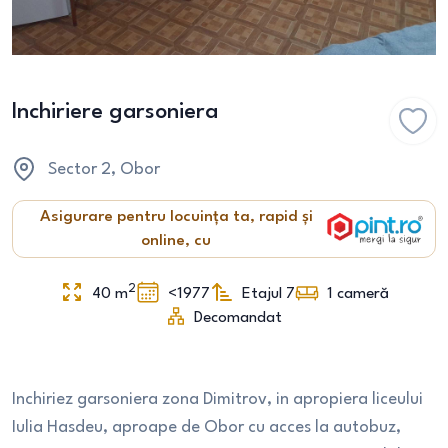
Inchiriere garsoniera
Sector 2
, Obor
Asigurare pentru locuința ta, rapid și
online, cu
2
40
m
<1977
Etajul 7
1
cameră
Decomandat
Inchiriez garsoniera zona Dimitrov, in apropiera liceului
Iulia Hasdeu, aproape de Obor cu acces la autobuz,