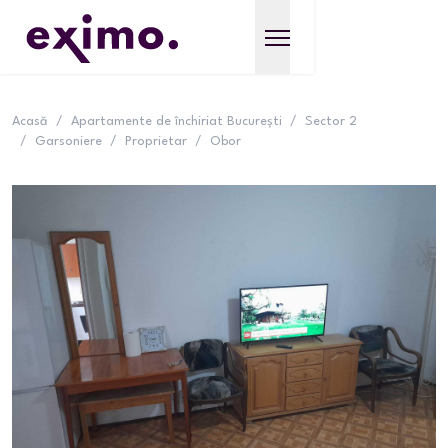
Acasă
/
Apartamente de închiriat București
/
Sector 2
/
Garsoniere
/
Proprietar
/
Obor